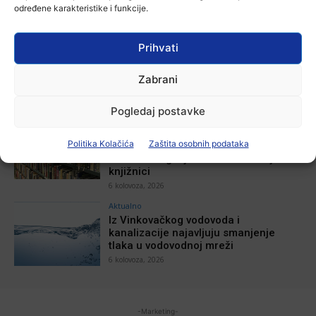
određene karakteristike i funkcije.
Aktualno
Prihvati
Zbog niskog vodostaja otežana
plovidba na Dunavu
Zabrani
6 kolovoza, 2026
Pogledaj postavke
Aktualno
Krimići, trileri, ljubavne priče i
Politika Kolačića
Zaštita osobnih podataka
povijesna fikcija najtraženiji su
žanrovi ovoga ljeta u vinkovačkoj
knjižnici
6 kolovoza, 2026
Aktualno
Iz Vinkovačkog vodovoda i
kanalizacije najavljuju smanjenje
tlaka u vodovodnoj mreži
6 kolovoza, 2026
-Marketing-