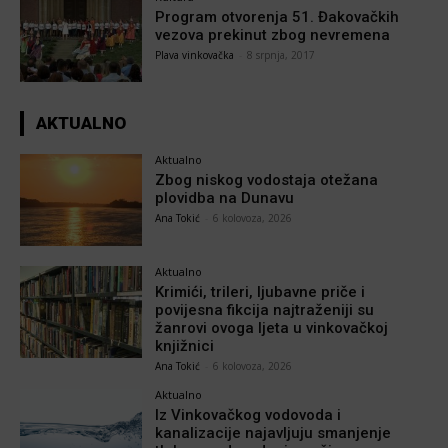
Program otvorenja 51. Đakovačkih
vezova prekinut zbog nevremena
Plava vinkovačka
-
8 srpnja, 2017
AKTUALNO
Aktualno
Zbog niskog vodostaja otežana
plovidba na Dunavu
Ana Tokić
-
6 kolovoza, 2026
Aktualno
Krimići, trileri, ljubavne priče i
povijesna fikcija najtraženiji su
žanrovi ovoga ljeta u vinkovačkoj
knjižnici
Ana Tokić
-
6 kolovoza, 2026
Aktualno
Iz Vinkovačkog vodovoda i
kanalizacije najavljuju smanjenje