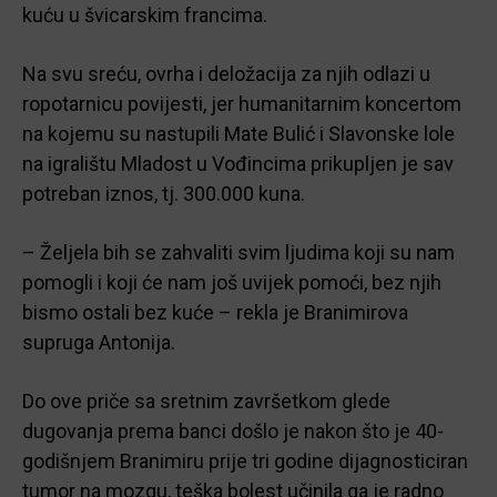
kuću u švicarskim francima.
Na svu sreću, ovrha i deložacija za njih odlazi u
ropotarnicu povijesti, jer humanitarnim koncertom
na kojemu su nastupili Mate Bulić i Slavonske lole
na igralištu Mladost u Vođincima prikupljen je sav
potreban iznos, tj. 300.000 kuna.
– Željela bih se zahvaliti svim ljudima koji su nam
pomogli i koji će nam još uvijek pomoći, bez njih
bismo ostali bez kuće – rekla je Branimirova
supruga Antonija.
Do ove priče sa sretnim završetkom glede
dugovanja prema banci došlo je nakon što je 40-
godišnjem Branimiru prije tri godine dijagnosticiran
tumor na mozgu, teška bolest učinila ga je radno