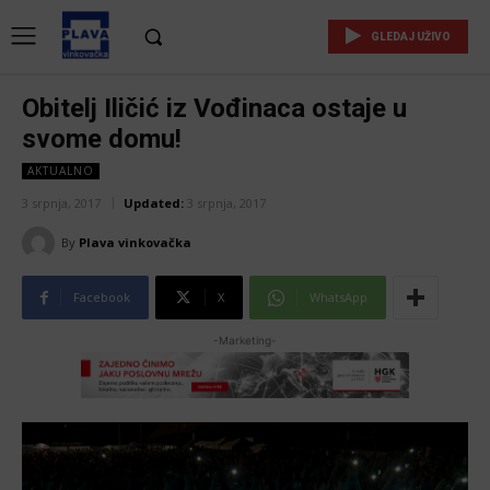
GLEDAJ UŽIVO
Obitelj Iličić iz Vođinaca ostaje u
svome domu!
AKTUALNO
3 srpnja, 2017
Updated:
3 srpnja, 2017
By
Plava vinkovačka
Facebook
X
WhatsApp
-Marketing-