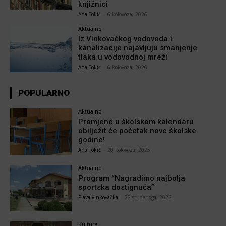
knjižnici
Ana Tokić
-
6 kolovoza, 2026
Aktualno
Iz Vinkovačkog vodovoda i
kanalizacije najavljuju smanjenje
tlaka u vodovodnoj mreži
Ana Tokić
-
6 kolovoza, 2026
POPULARNO
Aktualno
Promjene u školskom kalendaru
obilježit će početak nove školske
godine!
Ana Tokić
-
20 kolovoza, 2025
Aktualno
Program “Nagradimo najbolja
sportska dostignuća”
Plava vinkovačka
-
22 studenoga, 2022
Kultura