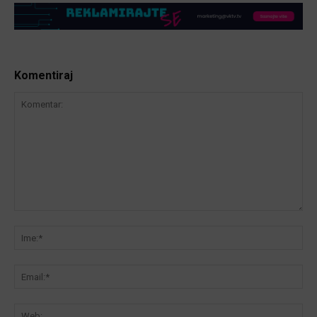
Komentiraj
Komentar:
Ime
Ema
We