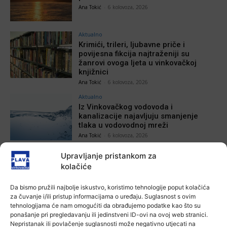
Ana Tokić
-
6 kolovoza, 2026
Aktualno
Krimići, trileri, ljubavne priče i
povijesna fikcija najtraženiji su
žanrovi ovoga ljeta u vinkovačkoj
knjižnici
Ana Tokić
-
6 kolovoza, 2026
Aktualno
Iz Vinkovačkog vodovoda i
kanalizacije najavljuju smanjenje
tlaka u vodovodnoj mreži
Ana Tokić
-
6 kolovoza, 2026
Upravljanje pristankom za
kolačiće
POVEZANE VIJESTI
Da bismo pružili najbolje iskustvo, koristimo tehnologije poput kolačića
za čuvanje i/ili pristup informacijama o uređaju. Suglasnost s ovim
Aktualno
tehnologijama će nam omogućiti da obrađujemo podatke kao što su
U Županji održana Ljetna škola magije
ponašanje pri pregledavanju ili jedinstveni ID-ovi na ovoj web stranici.
7 kolovoza, 2026
Nepristanak ili povlačenje suglasnosti može negativno utjecati na