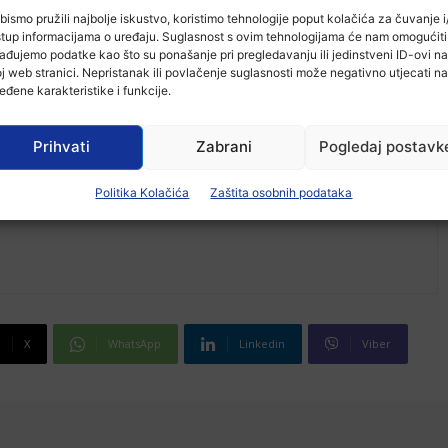
bismo pružili najbolje iskustvo, koristimo tehnologije poput kolačića za čuvanje i/
stup informacijama o uređaju. Suglasnost s ovim tehnologijama će nam omogućiti
ađujemo podatke kao što su ponašanje pri pregledavanju ili jedinstveni ID-ovi na
j web stranici. Nepristanak ili povlačenje suglasnosti može negativno utjecati na
eđene karakteristike i funkcije.
Prihvati
Zabrani
Pogledaj postavk
Politika Kolačića
Zaštita osobnih podataka
X
WhatsApp
Linkedin
Viber