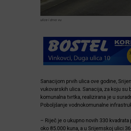
ulice i drvo vu
Sanacijom prvih ulica ove godine, Srije
vukovarskih ulica. Sanacija, za koju su
komunalna tvrtka, realizirana je u sura
Poboljšanje vodnokomunalne infrastru
– Riječ je o ukupno novih 330 kvadrata p
oko 85.000 kuna, a u Srijemskoj ulici 3