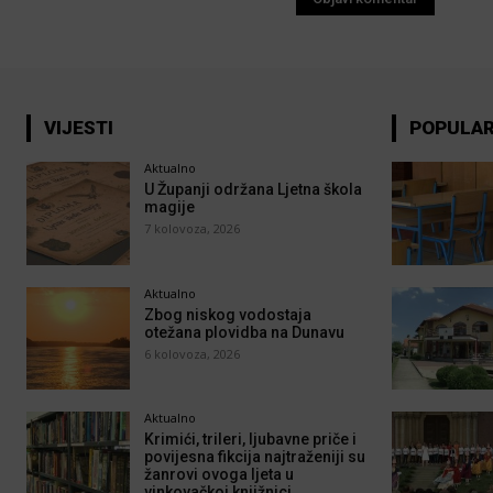
VIJESTI
POPULA
Aktualno
U Županji održana Ljetna škola
magije
7 kolovoza, 2026
Aktualno
Zbog niskog vodostaja
otežana plovidba na Dunavu
6 kolovoza, 2026
Aktualno
Krimići, trileri, ljubavne priče i
povijesna fikcija najtraženiji su
žanrovi ovoga ljeta u
vinkovačkoj knjižnici