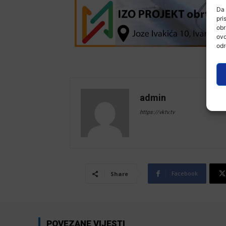
Da 
pri
obr
ovo
odr
admin
https://vktv.tv
Facebook
Share
POVEZANE VIJESTI