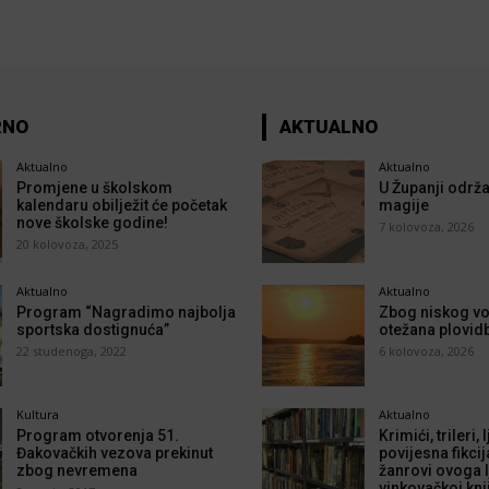
RNO
AKTUALNO
Aktualno
Aktualno
Promjene u školskom
U Županji održa
kalendaru obilježit će početak
magije
nove školske godine!
7 kolovoza, 2026
20 kolovoza, 2025
Aktualno
Aktualno
Program “Nagradimo najbolja
Zbog niskog vo
sportska dostignuća”
otežana plovid
22 studenoga, 2022
6 kolovoza, 2026
Kultura
Aktualno
Program otvorenja 51.
Krimići, trileri,
Đakovačkih vezova prekinut
povijesna fikcij
zbog nevremena
žanrovi ovoga l
vinkovačkoj knj