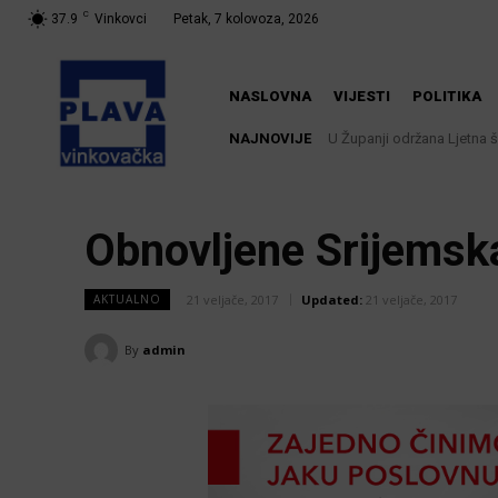
C
37.9
Vinkovci
Petak, 7 kolovoza, 2026
NASLOVNA
VIJESTI
POLITIKA
NAJNOVIJE
U Županji održana Ljetna 
Obnovljene Srijemska
21 veljače, 2017
Updated:
21 veljače, 2017
AKTUALNO
By
admin