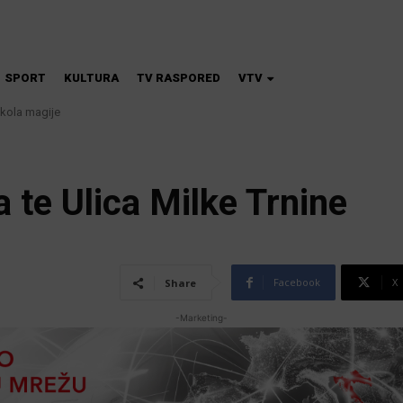
SPORT
KULTURA
TV RASPORED
VTV
škola magije
 te Ulica Milke Trnine
Facebook
X
Share
-Marketing-