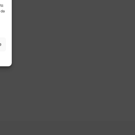
ili
 da
e