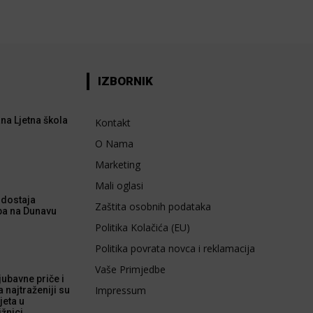
IZBORNIK
na Ljetna škola
Kontakt
O Nama
Marketing
Mali oglasi
dostaja
Zaštita osobnih podataka
ba na Dunavu
Politika Kolačića (EU)
Politika povrata novca i reklamacija
Vaše Primjedbe
 ljubavne priče i
Impressum
a najtraženiji su
jeta u
ižnici