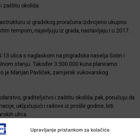
 zaštitu okoliša.
frastrukturu iz gradskog proračuna izdvojeno ukupno
tim tempom, najavljuju iz grada, nastavljaju i u 2017.
š 13 ulica s naglaskom na prigradska naselja Sotin i
ofalnom stanju. Također 3.500.000 kuna planiramo
io je Marijan Pavliček, zamjenik vukovarskog
rstvo, graditeljstvo i zaštitu okoliša, pak, poručuju da
cije, uključujući i radove iz prošle godine, biti
skih ulica.
Upravljanje pristankom za kolačiće
-Marketing-