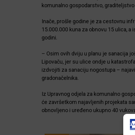
komunalno gospodarstvo, graditeljstvo i
Inače, prošle godine je za cestovnu in
15.000.000 kuna za obnovu 15 ulica, a is
godini.
– Osim ovih dviju u planu je sanacija jo
Lipovaču, jer su ulice ondje u katastr
izdvojiti za sanaciju nogostupa – najav
gradonačelnika.
Iz Upravnog odjela za komunalno gospoda
će završetkom najavljenih projekata sana
obnovljeno i uređeno ukupno 40 vukovar