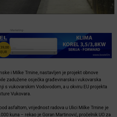
-Marketing-
mske i Milke Trnine, nastavljen je projekt obnove
 bile zadužene osječka građevinarska i vukovarska
dnji s vukovarskim Vodovodom, a u okviru EU projekta
kture Vukovara.
od asfaltom, vrijednost radova u Ulici Milke Trnine je
6.000 kuna – rekao je Goran Martinović, pročelnik UO za