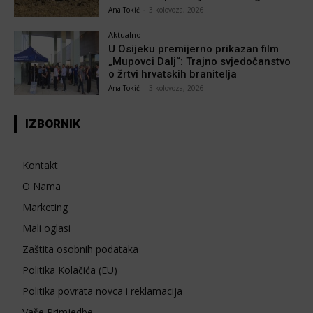
Ana Tokić
-
3 kolovoza, 2026
Aktualno
U Osijeku premijerno prikazan film
„Mupovci Dalj“: Trajno svjedočanstvo
o žrtvi hrvatskih branitelja
Ana Tokić
-
3 kolovoza, 2026
IZBORNIK
Kontakt
O Nama
Marketing
Mali oglasi
Zaštita osobnih podataka
Politika Kolačića (EU)
Politika povrata novca i reklamacija
Vaše Primjedbe