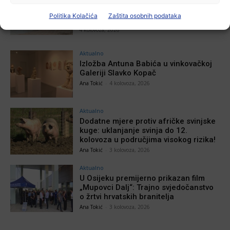
U Osijeku obilježen Dan pobjede i
domovinske zahvalnosti i Dan
Politika Kolačića
Zaštita osobnih podataka
hrvatskih branitelja
4 kolovoza, 2026
Aktualno
Izložba Antuna Babića u vinkovačkoj
Galeriji Slavko Kopač
Ana Tokić
-
4 kolovoza, 2026
Aktualno
Dodatne mjere protiv afričke svinjske
kuge: uklanjanje svinja do 12.
kolovoza u područjima visokog rizika!
Ana Tokić
-
3 kolovoza, 2026
Aktualno
U Osijeku premijerno prikazan film
„Mupovci Dalj“: Trajno svjedočanstvo
o žrtvi hrvatskih branitelja
Ana Tokić
-
3 kolovoza, 2026