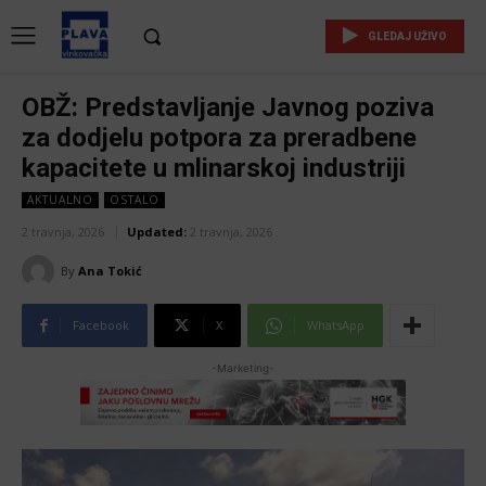
GLEDAJ UŽIVO
OBŽ: Predstavljanje Javnog poziva
za dodjelu potpora za preradbene
kapacitete u mlinarskoj industriji
AKTUALNO
OSTALO
2 travnja, 2026
Updated:
2 travnja, 2026
By
Ana Tokić
Facebook
X
WhatsApp
-Marketing-