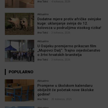
Ana Tokić
-
4 kolovoza, 2026
Aktualno
Dodatne mjere protiv afričke svinjske
kuge: uklanjanje svinja do 12.
kolovoza u područjima visokog rizika!
Ana Tokić
-
3 kolovoza, 2026
Aktualno
U Osijeku premijerno prikazan film
„Mupovci Dalj“: Trajno svjedočanstvo
o žrtvi hrvatskih branitelja
Ana Tokić
-
3 kolovoza, 2026
POPULARNO
Aktualno
Promjene u školskom kalendaru
obilježit će početak nove školske
godine!
Ana Tokić
-
20 kolovoza, 2025
Aktualno