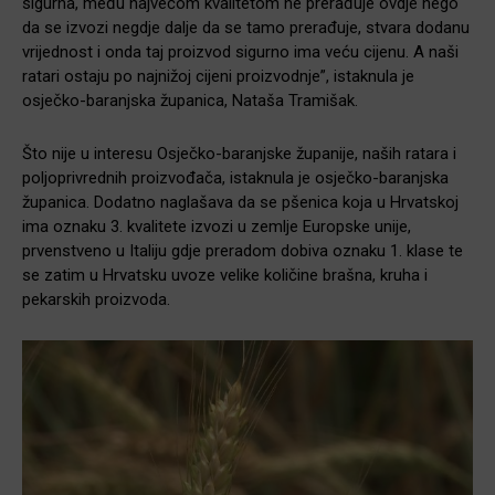
sigurna, među najvećom kvalitetom ne prerađuje ovdje nego
da se izvozi negdje dalje da se tamo prerađuje, stvara dodanu
vrijednost i onda taj proizvod sigurno ima veću cijenu. A naši
ratari ostaju po najnižoj cijeni proizvodnje”, istaknula je
osječko-baranjska županica, Nataša Tramišak.
Što nije u interesu Osječko-baranjske županije, naših ratara i
poljoprivrednih proizvođača, istaknula je osječko-baranjska
županica. Dodatno naglašava da se pšenica koja u Hrvatskoj
ima oznaku 3. kvalitete izvozi u zemlje Europske unije,
prvenstveno u Italiju gdje preradom dobiva oznaku 1. klase te
se zatim u Hrvatsku uvoze velike količine brašna, kruha i
pekarskih proizvoda.