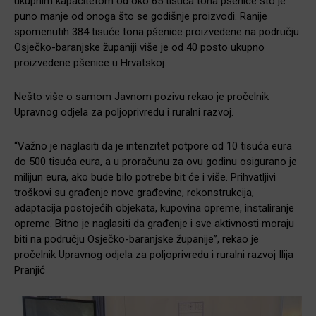
ukupnim kapacitetom od oko 65 tisuća tona pšenice što je
puno manje od onoga što se godišnje proizvodi. Ranije
spomenutih 384 tisuće tona pšenice proizvedene na području
Osječko-baranjske županiji više je od 40 posto ukupno
proizvedene pšenice u Hrvatskoj.
Nešto više o samom Javnom pozivu rekao je pročelnik
Upravnog odjela za poljoprivredu i ruralni razvoj.
“Važno je naglasiti da je intenzitet potpore od 10 tisuća eura
do 500 tisuća eura, a u proračunu za ovu godinu osigurano je
milijun eura, ako bude bilo potrebe bit će i više. Prihvatljivi
troškovi su građenje nove građevine, rekonstrukcija,
adaptacija postojećih objekata, kupovina opreme, instaliranje
opreme. Bitno je naglasiti da građenje i sve aktivnosti moraju
biti na području Osječko-baranjske županije”, rekao je
pročelnik Upravnog odjela za poljoprivredu i ruralni razvoj Ilija
Pranjić