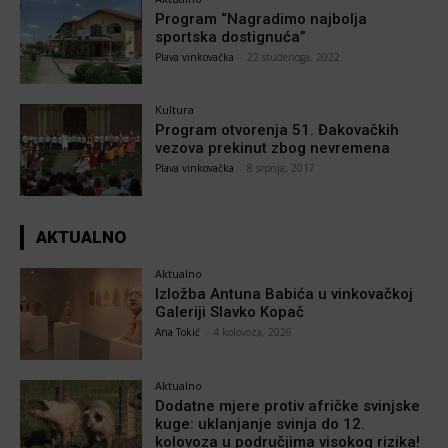
Program “Nagradimo najbolja
sportska dostignuća”
Plava vinkovačka
-
22 studenoga, 2022
Kultura
Program otvorenja 51. Đakovačkih
vezova prekinut zbog nevremena
Plava vinkovačka
-
8 srpnja, 2017
AKTUALNO
Aktualno
Izložba Antuna Babića u vinkovačkoj
Galeriji Slavko Kopač
Ana Tokić
-
4 kolovoza, 2026
Aktualno
Dodatne mjere protiv afričke svinjske
kuge: uklanjanje svinja do 12.
kolovoza u područjima visokog rizika!