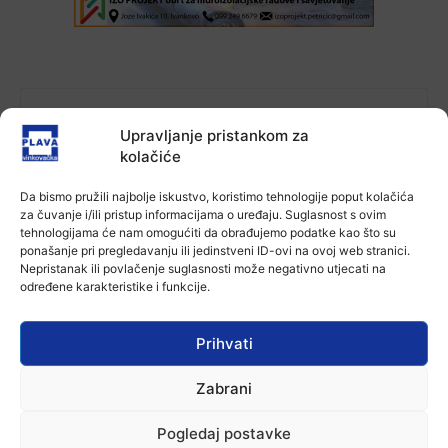
Upravljanje pristankom za
kolačiće
Da bismo pružili najbolje iskustvo, koristimo tehnologije poput kolačića
za čuvanje i/ili pristup informacijama o uređaju. Suglasnost s ovim
Ana Tokić
tehnologijama će nam omogućiti da obrađujemo podatke kao što su
ponašanje pri pregledavanju ili jedinstveni ID-ovi na ovoj web stranici.
Nepristanak ili povlačenje suglasnosti može negativno utjecati na
određene karakteristike i funkcije.
Facebook
X
WhatsApp
Prihvati
Zabrani
NAJNOVIJE VIJESTI
Aktualno
Pogledaj postavke