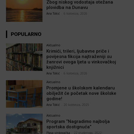
Zbog niskog vodostaja otežana
plovidba na Dunavu
Ana Tokić
-
6 kolovoza, 2026
POPULARNO
Aktualno
Krimići, trileri, ljubavne priče i
povijesna fikcija najtraženiji su
žanrovi ovoga ljeta u vinkovačkoj
knjižnici
Ana Tokić
-
6 kolovoza, 2026
Aktualno
Promjene u školskom kalendaru
obilježit će početak nove školske
godine!
Ana Tokić
-
20 kolovoza, 2025
Aktualno
Program “Nagradimo najbolja
sportska dostignuća”
Plava vinkovačka
-
22 studenoga, 2022