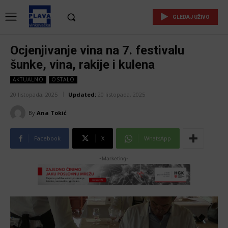
GLEDAJ UŽIVO
Ocjenjivanje vina na 7. festivalu
šunke, vina, rakije i kulena
AKTUALNO
OSTALO
20 listopada, 2025
Updated:
20 listopada, 2025
By
Ana Tokić
Facebook
X
WhatsApp
-Marketing-