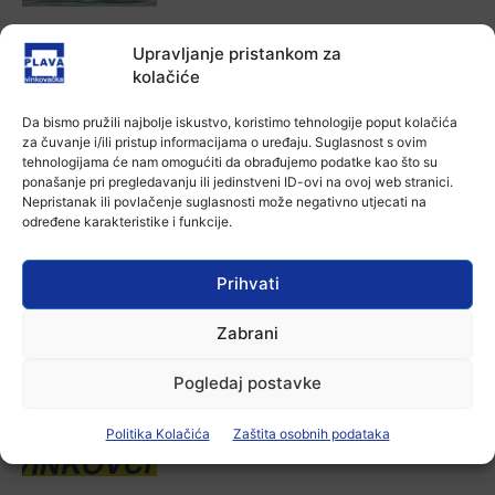
Aktualno
Upravljanje pristankom za
U Županji održana Ljetna škola magije
kolačiće
Ana Tokić
-
7 kolovoza, 2026
Da bismo pružili najbolje iskustvo, koristimo tehnologije poput kolačića
za čuvanje i/ili pristup informacijama o uređaju. Suglasnost s ovim
Aktualno
tehnologijama će nam omogućiti da obrađujemo podatke kao što su
Zbog niskog vodostaja otežana
ponašanje pri pregledavanju ili jedinstveni ID-ovi na ovoj web stranici.
plovidba na Dunavu
Nepristanak ili povlačenje suglasnosti može negativno utjecati na
određene karakteristike i funkcije.
Ana Tokić
-
6 kolovoza, 2026
Prihvati
Zabrani
POVEZANE VIJESTI
Pogledaj postavke
Aktualno
Autoklub Vinkovci u rujnu će obilježiti
stotu godišnjicu djelovanja
Politika Kolačića
Zaštita osobnih podataka
7 kolovoza, 2026