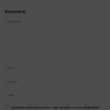
Komentiraj
Komentar:
Ime
Ema
We
Spremite moje ime, e-poštu i web-lokaciju u ovom pregledniku