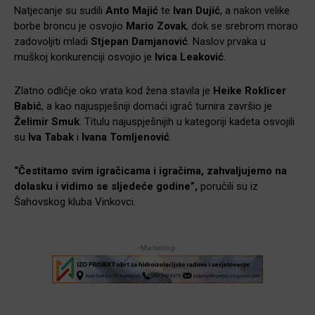
Natjecanje su sudili
Anto Majić
te
Ivan Dujić
, a nakon velike
borbe broncu je osvojio
Mario Zovak
, dok se srebrom morao
zadovoljiti mladi
Stjepan Damjanović
. Naslov prvaka u
muškoj konkurenciji osvojio je
Ivica Leaković
.
Zlatno odličje oko vrata kod žena stavila je
Heike Roklicer
Babić
, a kao najuspješniji domaći igrač turnira završio je
Želimir Smuk
. Titulu najuspješnijih u kategoriji kadeta osvojili
su
Iva Tabak
i
Ivana Tomljenović
.
“Čestitamo svim igračicama i igračima, zahvaljujemo na
dolasku i vidimo se sljedeće godine”,
poručili su iz
Šahovskog kluba Vinkovci.
-Marketing-