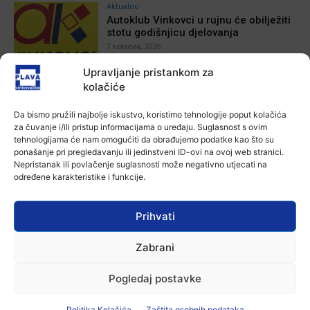
Aktualno
Autoklub Vinkovci u rujnu će obilježiti
stotu godišnjicu djelovanja
7 kolovoza, 2026
Upravljanje pristankom za
Aktualno
kolačiće
Za dva tjedna započinje još jedna
Divlja liga
Da bismo pružili najbolje iskustvo, koristimo tehnologije poput kolačića
7 kolovoza, 2026
za čuvanje i/ili pristup informacijama o uređaju. Suglasnost s ovim
tehnologijama će nam omogućiti da obrađujemo podatke kao što su
ponašanje pri pregledavanju ili jedinstveni ID-ovi na ovoj web stranici.
Aktualno
Nepristanak ili povlačenje suglasnosti može negativno utjecati na
U Županji održana Ljetna škola magije
određene karakteristike i funkcije.
7 kolovoza, 2026
Prihvati
Aktualno
Zabrani
Zbog niskog vodostaja otežana
plovidba na Dunavu
Pogledaj postavke
6 kolovoza, 2026
Politika Kolačića
Zaštita osobnih podataka