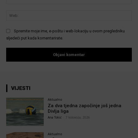
We
Spremite moje ime, e-poštu i web-lokaciju u ovom pregledniku
sljedeći put kada komentarirate.
VIJESTI
Aktualno
Za dva tjedna započinje još jedna
Divlja liga
Ana Tokić
-
7 kolovoza, 2026
Aktualno