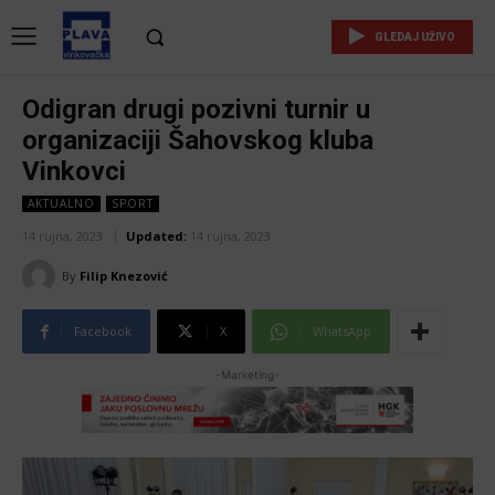
GLEDAJ UŽIVO
Odigran drugi pozivni turnir u
organizaciji Šahovskog kluba
Vinkovci
AKTUALNO
SPORT
14 rujna, 2023
Updated:
14 rujna, 2023
By
Filip Knezović
Facebook
X
WhatsApp
-Marketing-