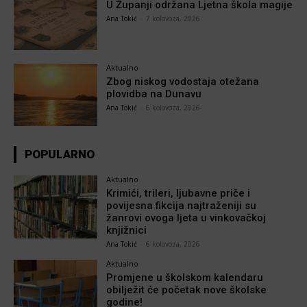
U Županji održana Ljetna škola magije
Ana Tokić
-
7 kolovoza, 2026
Aktualno
Zbog niskog vodostaja otežana
plovidba na Dunavu
Ana Tokić
-
6 kolovoza, 2026
POPULARNO
Aktualno
Krimići, trileri, ljubavne priče i
povijesna fikcija najtraženiji su
žanrovi ovoga ljeta u vinkovačkoj
knjižnici
Ana Tokić
-
6 kolovoza, 2026
Aktualno
Promjene u školskom kalendaru
obilježit će početak nove školske
godine!