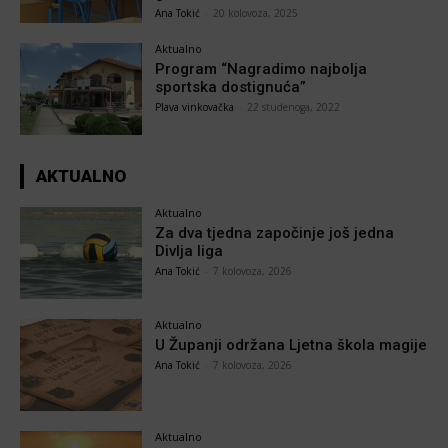
Ana Tokić
-
20 kolovoza, 2025
Aktualno
Program “Nagradimo najbolja
sportska dostignuća”
Plava vinkovačka
-
22 studenoga, 2022
AKTUALNO
Aktualno
Za dva tjedna započinje još jedna
Divlja liga
Ana Tokić
-
7 kolovoza, 2026
Aktualno
U Županji održana Ljetna škola magije
Ana Tokić
-
7 kolovoza, 2026
Aktualno