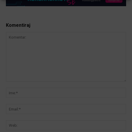
Komentiraj
Komentar:
Ime
Ema
We