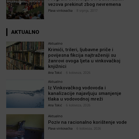
vezova prekinut zbog nevremena
Plava vinkovačka
-
8 srpnja, 2017
AKTUALNO
Aktualno
Krimići, trileri, ljubavne priče i
povijesna fikcija najtraženiji su
žanrovi ovoga ljeta u vinkovačkoj
knjižnici
Ana Tokić
-
6 kolovoza, 2026
Aktualno
Iz Vinkovačkog vodovoda i
kanalizacije najavljuju smanjenje
tlaka u vodovodnoj mreži
Ana Tokić
-
6 kolovoza, 2026
Aktualno
Poziv na racionalno korištenje vode
Plava vinkovačka
-
6 kolovoza, 2026