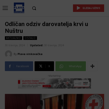
GLEDAJ UŽIVO
Odličan odziv darovatelja krvi u
Nuštru
AKTUALNO
OSTALO
30 travnja, 2024
Updated:
30 travnja, 2024
By
Plava vinkovačka
Facebook
X
WhatsApp
-Marketing-