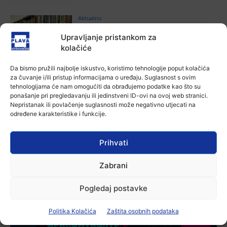
Aktualno
Krimići, trileri, ljubavne priče i
Upravljanje pristankom za
povijesna fikcija najtraženiji su
žanrovi ovoga ljeta u vinkovačkoj
kolačiće
knjižnici
6 kolovoza, 2026
Da bismo pružili najbolje iskustvo, koristimo tehnologije poput kolačića
za čuvanje i/ili pristup informacijama o uređaju. Suglasnost s ovim
Aktualno
tehnologijama će nam omogućiti da obrađujemo podatke kao što su
Iz Vinkovačkog vodovoda i
ponašanje pri pregledavanju ili jedinstveni ID-ovi na ovoj web stranici.
kanalizacije najavljuju smanjenje
Nepristanak ili povlačenje suglasnosti može negativno utjecati na
tlaka u vodovodnoj mreži
određene karakteristike i funkcije.
6 kolovoza, 2026
Aktualno
Prihvati
Poziv na racionalno korištenje vode
6 kolovoza, 2026
Zabrani
Pogledaj postavke
Politika Kolačića
Zaštita osobnih podataka
-Marketing-