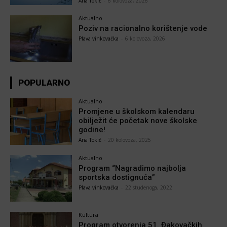
Ana Tokić
-
6 kolovoza, 2026
Aktualno
Poziv na racionalno korištenje vode
Plava vinkovačka
-
6 kolovoza, 2026
POPULARNO
Aktualno
Promjene u školskom kalendaru
obilježit će početak nove školske
godine!
Ana Tokić
-
20 kolovoza, 2025
Aktualno
Program “Nagradimo najbolja
sportska dostignuća”
Plava vinkovačka
-
22 studenoga, 2022
Kultura
Program otvorenja 51. Đakovačkih