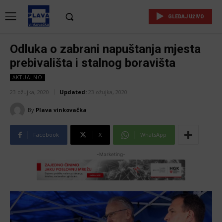
GLEDAJ UŽIVO
Odluka o zabrani napuštanja mjesta
prebivališta i stalnog boravišta
AKTUALNO
23 ožujka, 2020
Updated:
23 ožujka, 2020
By
Plava vinkovačka
Facebook
X
WhatsApp
-Marketing-