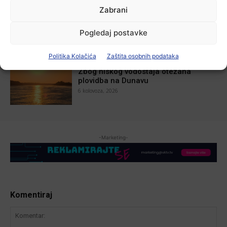
Aktualno
Zabrani
U Županji održana Ljetna škola magije
7 kolovoza, 2026
Pogledaj postavke
Politika Kolačića
Zaštita osobnih podataka
Aktualno
Zbog niskog vodostaja otežana
plovidba na Dunavu
6 kolovoza, 2026
-Marketing-
Komentiraj