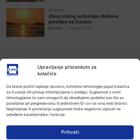
Aktualno
Zbog niskog vodostaja otežana
plovidba na Dunavu
Ana Tokić
-
6 kolovoza, 2026
POVEZANE VIJESTI
Upravljanje pristankom za
kolačiće
Aktualno
Autoklub Vinkovci u rujnu će obilježiti
stotu godišnjicu djelovanja
Da bismo pružili najbolje iskustvo, koristimo tehnologije poput kolačića
7 kolovoza, 2026
za čuvanje i/ili pristup informacijama o uređaju. Suglasnost s ovim
tehnologijama će nam omogućiti da obrađujemo podatke kao što su
ponašanje pri pregledavanju ili jedinstveni ID-ovi na ovoj web stranici.
Aktualno
Nepristanak ili povlačenje suglasnosti može negativno utjecati na
Za dva tjedna započinje još jedna
određene karakteristike i funkcije.
Divlja liga
7 kolovoza, 2026
Prihvati