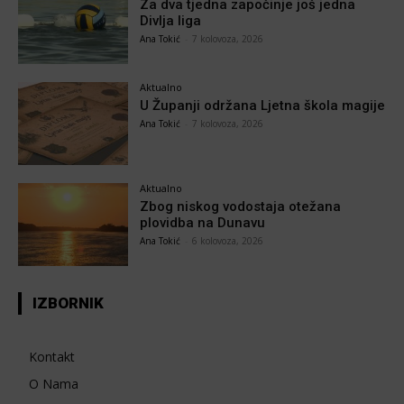
Za dva tjedna započinje još jedna
Divlja liga
Ana Tokić
-
7 kolovoza, 2026
Aktualno
U Županji održana Ljetna škola magije
Ana Tokić
-
7 kolovoza, 2026
Aktualno
Zbog niskog vodostaja otežana
plovidba na Dunavu
Ana Tokić
-
6 kolovoza, 2026
IZBORNIK
Kontakt
O Nama