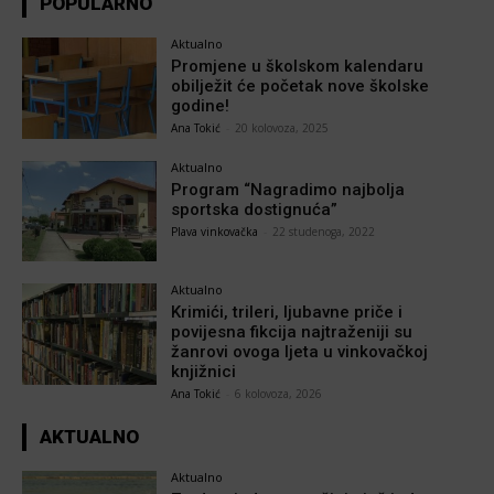
POPULARNO
Aktualno
Promjene u školskom kalendaru
obilježit će početak nove školske
godine!
Ana Tokić
-
20 kolovoza, 2025
Aktualno
Program “Nagradimo najbolja
sportska dostignuća”
Plava vinkovačka
-
22 studenoga, 2022
Aktualno
Krimići, trileri, ljubavne priče i
povijesna fikcija najtraženiji su
žanrovi ovoga ljeta u vinkovačkoj
knjižnici
Ana Tokić
-
6 kolovoza, 2026
AKTUALNO
Aktualno