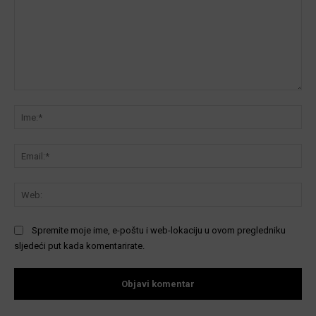
Komentar:
Ime
Ema
We
Spremite moje ime, e-poštu i web-lokaciju u ovom pregledniku
sljedeći put kada komentarirate.