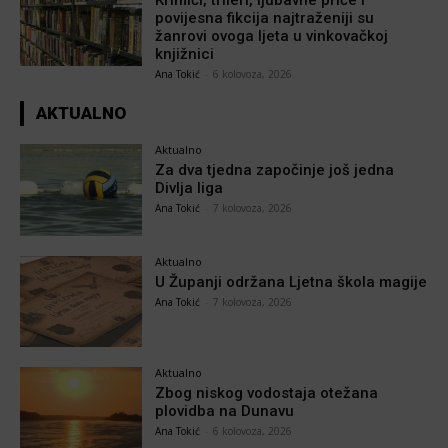
povijesna fikcija najtraženiji su
žanrovi ovoga ljeta u vinkovačkoj
knjižnici
Ana Tokić
-
6 kolovoza, 2026
AKTUALNO
Aktualno
Za dva tjedna započinje još jedna
Divlja liga
Ana Tokić
-
7 kolovoza, 2026
Aktualno
U Županji održana Ljetna škola magije
Ana Tokić
-
7 kolovoza, 2026
Aktualno
Zbog niskog vodostaja otežana
plovidba na Dunavu
Ana Tokić
-
6 kolovoza, 2026