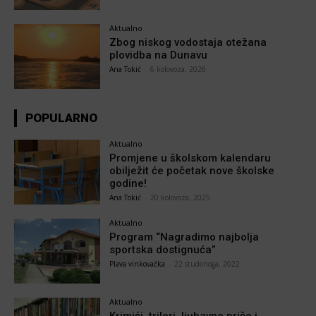
Aktualno
Zbog niskog vodostaja otežana
plovidba na Dunavu
Ana Tokić
-
6 kolovoza, 2026
POPULARNO
Aktualno
Promjene u školskom kalendaru
obilježit će početak nove školske
godine!
Ana Tokić
-
20 kolovoza, 2025
Aktualno
Program “Nagradimo najbolja
sportska dostignuća”
Plava vinkovačka
-
22 studenoga, 2022
Aktualno
Krimići, trileri, ljubavne priče i