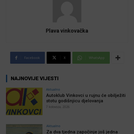
Plava vinkovačka
Facebook
X
WhatsApp
NAJNOVIJE VIJESTI
Aktualno
Autoklub Vinkovci u rujnu će obilježiti
stotu godišnjicu djelovanja
7 kolovoza, 2026
Aktualno
Za dva tjedna započinje još jedna