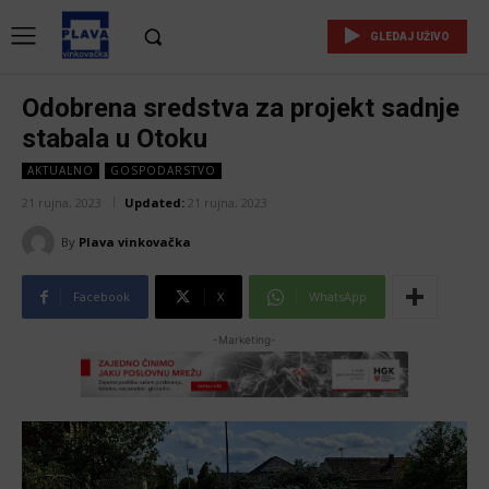
GLEDAJ UŽIVO
Odobrena sredstva za projekt sadnje
stabala u Otoku
AKTUALNO
GOSPODARSTVO
21 rujna, 2023
Updated:
21 rujna, 2023
By
Plava vinkovačka
Facebook
X
WhatsApp
-Marketing-