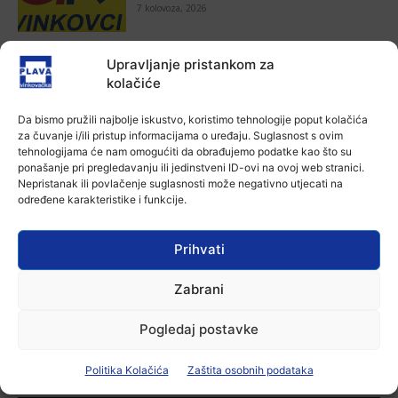
7 kolovoza, 2026
Aktualno
Upravljanje pristankom za
Za dva tjedna započinje još jedna
kolačiće
Divlja liga
7 kolovoza, 2026
Da bismo pružili najbolje iskustvo, koristimo tehnologije poput kolačića
za čuvanje i/ili pristup informacijama o uređaju. Suglasnost s ovim
tehnologijama će nam omogućiti da obrađujemo podatke kao što su
Aktualno
ponašanje pri pregledavanju ili jedinstveni ID-ovi na ovoj web stranici.
U Županji održana Ljetna škola magije
Nepristanak ili povlačenje suglasnosti može negativno utjecati na
7 kolovoza, 2026
određene karakteristike i funkcije.
Prihvati
Aktualno
Zbog niskog vodostaja otežana
plovidba na Dunavu
Zabrani
6 kolovoza, 2026
Pogledaj postavke
Politika Kolačića
Zaštita osobnih podataka
-Marketing-