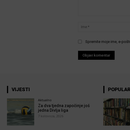
Komentar:
Spremite moje ime, e-poštu
VIJESTI
POPULA
Aktualno
Za dva tjedna započinje još
jedna Divlja liga
7 kolovoza, 2026