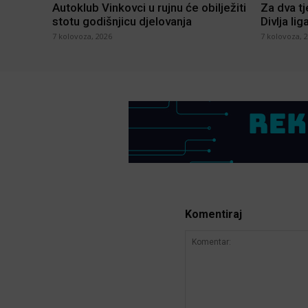
Autoklub Vinkovci u rujnu će obilježiti
Za dva t
stotu godišnjicu djelovanja
Divlja lig
7 kolovoza, 2026
7 kolovoza, 
Komentiraj