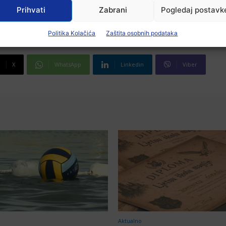
Prihvati
Zabrani
Pogledaj postavk
Politika Kolačića
Zaštita osobnih podataka
X
WhatsApp
Linkedin
Viber
Aktualno