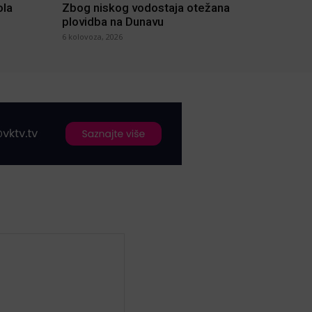
ola
Zbog niskog vodostaja otežana
plovidba na Dunavu
6 kolovoza, 2026