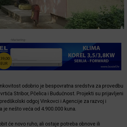
-Marketing-
činkovitost odobrio je bespovratna sredstva za provedbu
tića Stribor, Pčelica i Budućnost. Projekti su prijavljeni
redškolski odgoj Vinkovci i Agencije za razvoj i
va je nešto veća od 4.900.000 kuna.
it će novo ruho, ali ostaje potreba obnove ili