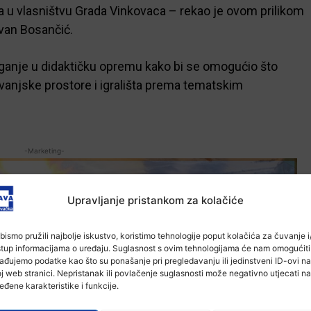
ta u vlasništvu Grada Vinkovaca – rekao je ovom prilikom
van Bosančić.
laganje u didaktičku opremu kako bi se omogućio što
 u vanjske prostore i igrališta prema tematskim
-Marketing-
Upravljanje pristankom za kolačiće
bismo pružili najbolje iskustvo, koristimo tehnologije poput kolačića za čuvanje i/
stup informacijama o uređaju. Suglasnost s ovim tehnologijama će nam omogućiti
ađujemo podatke kao što su ponašanje pri pregledavanju ili jedinstveni ID-ovi na
j web stranici. Nepristanak ili povlačenje suglasnosti može negativno utjecati na
eđene karakteristike i funkcije.