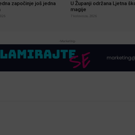
jedna započinje još jedna
U Županji održana Ljetna šk
a
magije
2026
7 kolovoza, 2026
-Marketing-