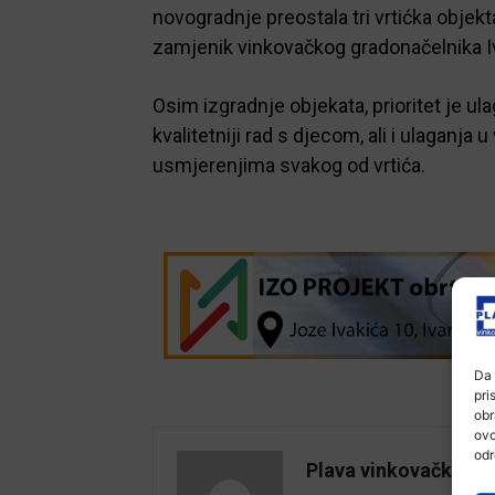
novogradnje preostala tri vrtićka objek
zamjenik vinkovačkog gradonačelnika I
Osim izgradnje objekata, prioritet je u
kvalitetniji rad s djecom, ali i ulaganja
usmjerenjima svakog od vrtića.
Da 
pri
obr
ovo
odr
Plava vinkovačka