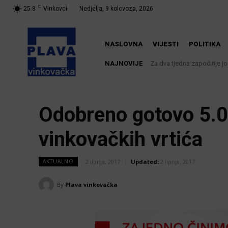
C
25.8
Vinkovci
Nedjelja, 9 kolovoza, 2026
NASLOVNA
VIJESTI
POLITIKA
NAJNOVIJE
Za dva tjedna započinje još
U Županji održana Ljet
Odobreno gotovo 5.0
vinkovačkih vrtića
2 lipnja, 2017
Updated:
2 lipnja, 2017
AKTUALNO
By
Plava vinkovačka