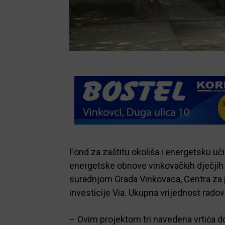
Fond za zaštitu okoliša i energetsku u
energetske obnove vinkovačkih dječjih vr
suradnjom Grada Vinkovaca, Centra za p
investicije Via. Ukupna vrijednost rado
– Ovim projektom tri navedena vrtića dob