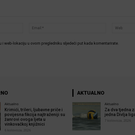
Ime:*
Email:*
 i web-lokaciju u ovom pregledniku sljedeći put kada komentarirate.
RNO
AKTUALNO
Aktualno
Aktualno
Krimići, trileri, ljubavne priče i
Za dva tjedna z
povijesna fikcija najtraženiji su
jedna Divlja lig
žanrovi ovoga ljeta u
7 kolovoza, 2026
vinkovačkoj knjižnici
6 kolovoza, 2026