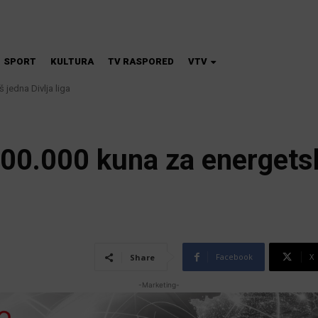
SPORT
KULTURA
TV RASPORED
VTV
 jedna Divlja liga
na škola magije
00.000 kuna za energet
Facebook
X
Share
-Marketing-