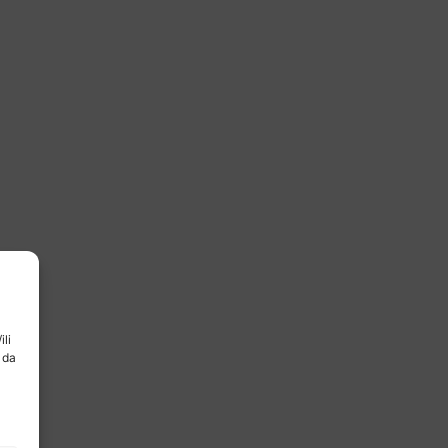
ili
 da