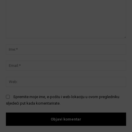
Komentar:
Ime
Ema
We
Spremite moje ime, e-poštu i web-lokaciju u ovom pregledniku
sljedeći put kada komentarirate.