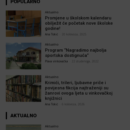
POPULARNO
Aktualno
Promjene u školskom kalendaru
obilježit će početak nove školske
godine!
Ana Tokić
-
20 kolovoza, 2025
Aktualno
Program “Nagradimo najbolja
sportska dostignuća”
Plava vinkovačka
-
22 studenoga, 2022
Aktualno
Krimići, trileri, ljubavne priče i
povijesna fikcija najtraženiji su
žanrovi ovoga ljeta u vinkovačkoj
knjižnici
Ana Tokić
-
6 kolovoza, 2026
AKTUALNO
Aktualno