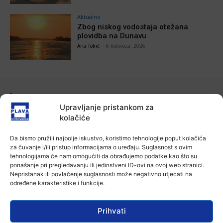
Aktualno
Zbog niskog vodostaja otežana
plovidba na Dunavu
Ana Tokić
-
6 kolovoza, 2026
POVEZANE VIJESTI
Upravljanje pristankom za
kolačiće
Aktualno
Autoklub Vinkovci u rujnu će obilježiti
stotu godišnjicu djelovanja
Da bismo pružili najbolje iskustvo, koristimo tehnologije poput kolačića
7 kolovoza, 2026
za čuvanje i/ili pristup informacijama o uređaju. Suglasnost s ovim
tehnologijama će nam omogućiti da obrađujemo podatke kao što su
ponašanje pri pregledavanju ili jedinstveni ID-ovi na ovoj web stranici.
Aktualno
Nepristanak ili povlačenje suglasnosti može negativno utjecati na
Za dva tjedna započinje još jedna
određene karakteristike i funkcije.
Divlja liga
7 kolovoza, 2026
Prihvati