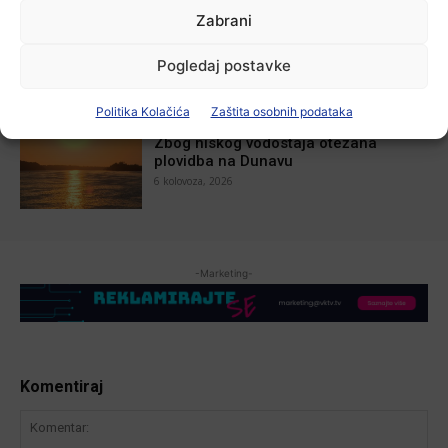
Aktualno
Zabrani
U Županji održana Ljetna škola magije
7 kolovoza, 2026
Pogledaj postavke
Politika Kolačića
Zaštita osobnih podataka
Aktualno
Zbog niskog vodostaja otežana
plovidba na Dunavu
6 kolovoza, 2026
-Marketing-
Komentiraj