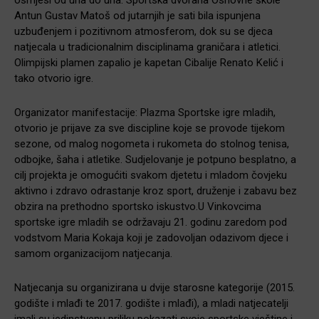
Antun Gustav Matoš od jutarnjih je sati bila ispunjena
uzbuđenjem i pozitivnom atmosferom, dok su se djeca
natjecala u tradicionalnim disciplinama graničara i atletici.
Olimpijski plamen zapalio je kapetan Cibalije Renato Kelić i
tako otvorio igre.
Organizator manifestacije: Plazma Sportske igre mladih,
otvorio je prijave za sve discipline koje se provode tijekom
sezone, od malog nogometa i rukometa do stolnog tenisa,
odbojke, šaha i atletike. Sudjelovanje je potpuno besplatno, a
cilj projekta je omogućiti svakom djetetu i mladom čovjeku
aktivno i zdravo odrastanje kroz sport, druženje i zabavu bez
obzira na prethodno sportsko iskustvo.U Vinkovcima
sportske igre mladih se održavaju 21. godinu zaredom pod
vodstvom Maria Kokaja koji je zadovoljan odazivom djece i
samom organizacijom natjecanja.
Natjecanja su organizirana u dvije starosne kategorije (2015.
godište i mlađi te 2017. godište i mlađi), a mladi natjecatelji
imali su jedinstvenu priliku pokazati svoje sportske vještine i