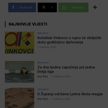
Facebook
X
WhatsApp
NAJNOVIJE VIJESTI
Aktualno
Autoklub Vinkovci u rujnu će obilježiti
stotu godišnjicu djelovanja
7 kolovoza, 2026
Aktualno
Za dva tjedna započinje još jedna
Divlja liga
Ana Tokić
-
7 kolovoza, 2026
Aktualno
U Županji održana Ljetna škola magije
Ana Tokić
-
7 kolovoza, 2026