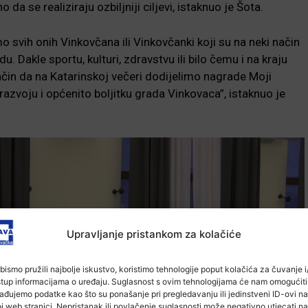
 da se realiziraju ozbiljniji ciljevi, istaknuo je Šota.
o svih onih Vinkovčana ili Vinkovčanki koji su na neki način
. Dakle sportu, kulturi, zdravstvu ili bilo čemu i na kraju
čin da na Katarinskoj večeri dodijelimo nagrade Moji
azvoju i općenito boljitku grada Vinkovaca”, istaknuo je
Upravljanje pristankom za kolačiće
bismo pružili najbolje iskustvo, koristimo tehnologije poput kolačića za čuvanje i/
stup informacijama o uređaju. Suglasnost s ovim tehnologijama će nam omogućiti
ađujemo podatke kao što su ponašanje pri pregledavanju ili jedinstveni ID-ovi na
j web stranici. Nepristanak ili povlačenje suglasnosti može negativno utjecati na