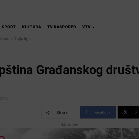
SPORT
KULTURA
TV RASPORED
VTV
dna Divlja liga
škola magije
pština Građanskog društ
 2026
Facebook
X
Share
-Marketing-