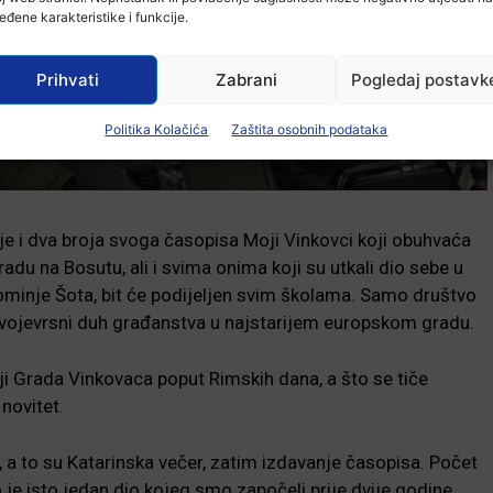
eđene karakteristike i funkcije.
Prihvati
Zabrani
Pogledaj postavk
Politika Kolačića
Zaštita osobnih podataka
aje i dva broja svoga časopisa Moji Vinkovci koji obuhvaća
du na Bosutu, ali i svima onima koji su utkali dio sebe u
pominje Šota, bit će podijeljen svim školama. Samo društvo
svojevrsni duh građanstva u najstarijem europskom gradu.
iji Grada Vinkovaca poput Rimskih dana, a što se tiče
 novitet.
a to su Katarinska večer, zatim izdavanje časopisa. Počet
je isto jedan dio kojeg smo započeli prije dvije godine