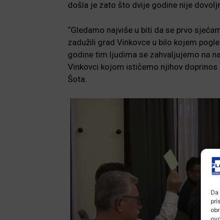
došla je zato što dvije godine nije dovoljno
“Gledamo najviše u biti da se prvo sjećam
zadužili grad Vinkovce u bilo kojem pogledu
godine tim ljudima se zahvaljujemo na na
Vinkovci kojom ističemo njihov doprinos r
Šota.
Da 
pri
obr
ovo