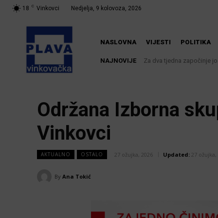
C
18
Vinkovci
Nedjelja, 9 kolovoza, 2026
NASLOVNA
VIJESTI
POLITIKA
NAJNOVIJE
Za dva tjedna započinje još je
U Županji održana Ljetna 
Održana Izborna sku
Vinkovci
27 ožujka, 2026
Updated:
27 ožujka,
AKTUALNO
OSTALO
By
Ana Tokić