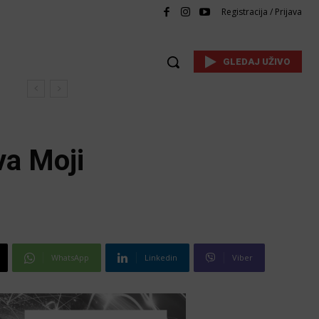
Registracija / Prijava
GLEDAJ UŽIVO
va Moji
WhatsApp
Linkedin
Viber