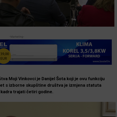
-Marketing-
a Moji Vinkovci je Danijel Šota koji je ovu funkciju
tet s izborne skupštine društva je izmjena statuta
dra trajati četiri godine.