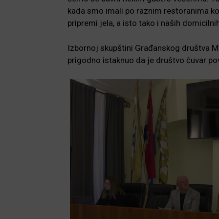
kada smo imali po raznim restoranima kod 
pripremi jela, a isto tako i naših domicilni
Izbornoj skupštini Građanskog društva Moj
prigodno istaknuo da je društvo čuvar povi