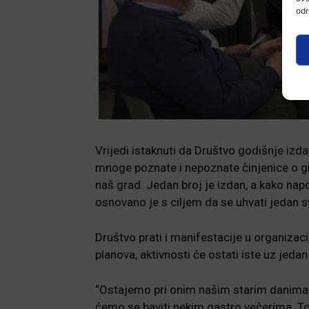
odr
Vrijedi istaknuti da Društvo godišnje izd
mnoge poznate i nepoznate činjenice o gra
naš grad. Jedan broj je izdan, a kako na
osnovano je s ciljem da se uhvati jedan 
Društvo prati i manifestacije u organizac
planova, aktivnosti će ostati iste uz jedan
“Ostajemo pri onim našim starim danima, 
ćemo se baviti nekim gastro večerima. To 