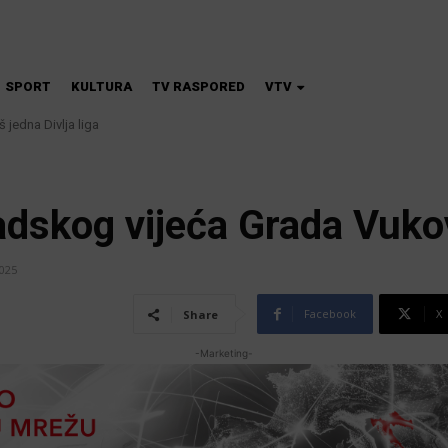
SPORT
KULTURA
TV RASPORED
VTV
dna Divlja liga
 škola magije
adskog vijeća Grada Vuko
2025
Facebook
X
Share
-Marketing-