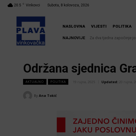
C
20.5
Vinkovci
Subota, 8 kolovoza, 2026
NASLOVNA
VIJESTI
POLITIKA
NAJNOVIJE
Za dva tjedna započinje još je
U Županji održana Ljetna
Održana sjednica Gr
19 rujna, 2025
Updated:
20 rujna, 
AKTUALNO
POLITIKA
By
Ana Tokić