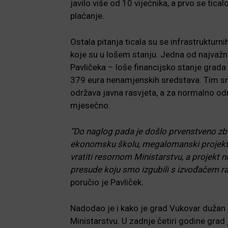
javilo više od 10 vijećnika, a prvo se tica
plaćanje.
Ostala pitanja ticala su se infrastrukturn
koje su u lošem stanju. Jedna od najvažni
Pavličeka – loše financijsko stanje grada 
379 eura nenamjenskih sredstava. Tim sre
održava javna rasvjeta, a za normalno odr
mjesečno.
“Do naglog pada je došlo prvenstveno zbo
ekonomsku školu, megalomanski projekti 
vratiti resornom Ministarstvu, a projekt n
presude koju smo izgubili s izvođačem rad
poručio je Pavliček.
Nadodao je i kako je grad Vukovar dužan j
Ministarstvu. U zadnje četiri godine gra