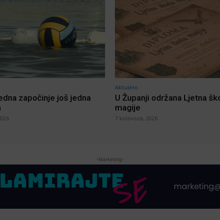
Aktualno
jedna započinje još jedna
U Županji održana Ljetna šk
a
magije
2026
7 kolovoza, 2026
-Marketing-