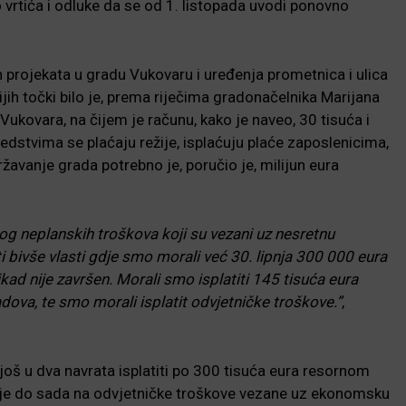
lo vrtića i odluke da se od 1. listopada uvodi ponovno
ih projekata u gradu Vukovaru i uređenja prometnica i ulica
jih točki bilo je, prema riječima gradonačelnika Marijana
Vukovara, na čijem je računu, kako je naveo, 30 tisuća i
dstvima se plaćaju režije, isplaćuju plaće zaposlenicima,
žavanje grada potrebno je, poručio je, milijun eura
g neplanskih troškova koji su vezani uz nesretnu
bivše vlasti gdje smo morali već 30. lipnja 300 000 eura
ikad nije završen. Morali smo isplatiti 145 tisuća eura
ova, te smo morali isplatit odvjetničke troškove.”
,
oš u dva navrata isplatiti po 300 tisuća eura resornom
d je do sada na odvjetničke troškove vezane uz ekonomsku