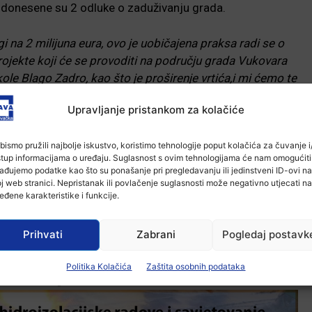
 donesene su 2 odluke o zaduživanju grada.
gi na 2 milijuna eura, ovo je uobičajena praksa radi se o
jekte koji će se provoditi na području grada Vukovara
le Blago Zadro, kao što je proširenje vrtića,i mi ćemo te
inistarstva u iznosima od 85% ili čak do 95%.”
, kaže
Upravljanje pristankom za kolačiće
bismo pružili najbolje iskustvo, koristimo tehnologije poput kolačića za čuvanje i/
o s obzirom na to da izvođači radova već uveliko rade, grad
stup informacijama o uređaju. Suglasnost s ovim tehnologijama će nam omogućiti
radovima te se zbog toga uzimaju kratkoročni krediti,
ađujemo podatke kao što su ponašanje pri pregledavanju ili jedinstveni ID-ovi na
adskog prijevoza tiče, jedini koncesionar koji je ponudio
j web stranici. Nepristanak ili povlačenje suglasnosti može negativno utjecati na
eđene karakteristike i funkcije.
 od očekivane te postoji mogućnost da cijene javnog
če kako je još sve na čekanju te će se više znati sredinom
Prihvati
Zabrani
Pogledaj postavk
Politika Kolačića
Zaštita osobnih podataka
-Marketing-