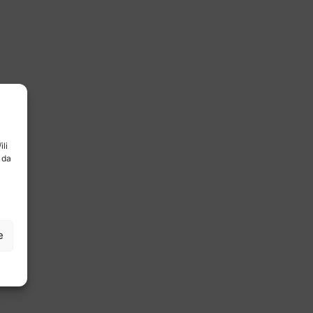
ili
 da
e