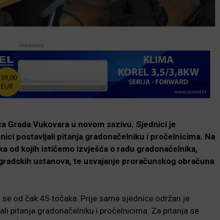
-Marketing-
ća Grada Vukovara u novom sazivu. Sjednici je
nici postavljali pitanja gradonačelniku i pročelnicima. Na
a od kojih ističemo izvješća o radu gradonačelnika,
u gradskih ustanova, te usvajanje proračunskog obračuna
 se od čak 45 točaka. Prije same sjednice održan je
jali pitanja gradonačelniku i pročelnicima. Za pitanja se