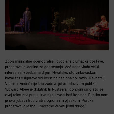
Zbog minimalne scenografije i dvočlane glumačke postave,
predstava je idealna za gostovanja. Već sada vlada veliki
interes za izvedbama diljem Hrvatske, što vinkovačkom
kazalištu osigurava vidljivost na nacionalnoj razini. Ravnatelj
Vladimir Andrić nije krio zadovoljstvo odazivom publike:
“Edward Albee je dobitnik tri Pulitzera i ponosni smo što se
ovaj tekst prvi put u Hrvatskoj izvodi baš kod nas. Publika nam
je svu ljubav i trud vratila ogromnim pljeskom. Poruka
predstave je jasna – moramo čuvati jedni druge.“