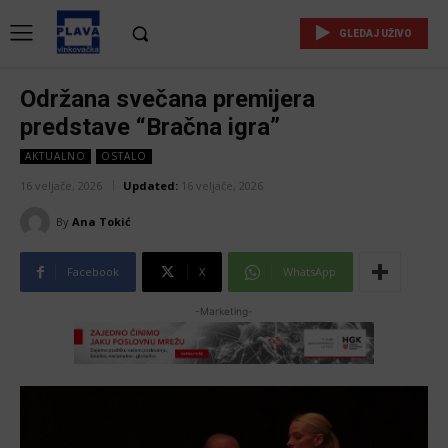
GLEDAJ UŽIVO
Održana svečana premijera
predstave “Bračna igra”
AKTUALNO
OSTALO
16 veljače, 2026
Updated:
16 veljače, 2026
By
Ana Tokić
Facebook
X
WhatsApp
-Marketing-