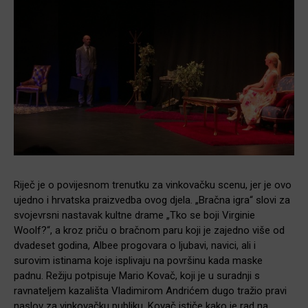
Riječ je o povijesnom trenutku za vinkovačku scenu, jer je ovo
ujedno i hrvatska praizvedba ovog djela. „Bračna igra“ slovi za
svojevrsni nastavak kultne drame „Tko se boji Virginie
Woolf?“, a kroz priču o bračnom paru koji je zajedno više od
dvadeset godina, Albee progovara o ljubavi, navici, ali i
surovim istinama koje isplivaju na površinu kada maske
padnu. Režiju potpisuje Mario Kovač, koji je u suradnji s
ravnateljem kazališta Vladimirom Andrićem dugo tražio pravi
naslov za vinkovačku publiku. Kovač ističe kako je rad na