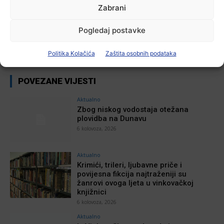
Zabrani
Poziv na racionalno korištenje vode
Plava vinkovačka
-
6 kolovoza, 2026
Pogledaj postavke
Politika Kolačića
Zaštita osobnih podataka
POVEZANE VIJESTI
Aktualno
Zbog niskog vodostaja otežana
plovidba na Dunavu
6 kolovoza, 2026
Aktualno
Krimići, trileri, ljubavne priče i
povijesna fikcija najtraženiji su
žanrovi ovoga ljeta u vinkovačkoj
knjižnici
6 kolovoza, 2026
Aktualno