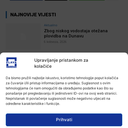
NAJNOVIJE VIJESTI
Aktualno
Zbog niskog vodostaja otežana
plovidba na Dunavu
6 kolovoza, 2026
Upravljanje pristankom za
Aktualno
Krimići, trileri, ljubavne priče i
kolačiće
povijesna fikcija najtraženiji su
žanrovi ovoga ljeta u vinkovačkoj
Da bismo pružili najbolje iskustvo, koristimo tehnologije poput kolačića
knjižnici
za čuvanje i/ili pristup informacijama o uređaju. Suglasnost s ovim
Ana Tokić
-
6 kolovoza, 2026
tehnologijama će nam omogućiti da obrađujemo podatke kao što su
ponašanje pri pregledavanju ili jedinstveni ID-ovi na ovoj web stranici.
Aktualno
Nepristanak ili povlačenje suglasnosti može negativno utjecati na
Iz Vinkovačkog vodovoda i
određene karakteristike i funkcije.
kanalizacije najavljuju smanjenje
tlaka u vodovodnoj mreži
Ana Tokić
-
6 kolovoza, 2026
Prihvati
Aktualno