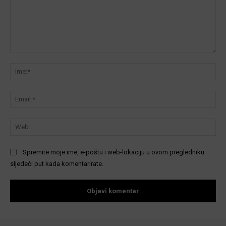
Komentar:
Ime
Ema
We
Spremite moje ime, e-poštu i web-lokaciju u ovom pregledniku
sljedeći put kada komentarirate.