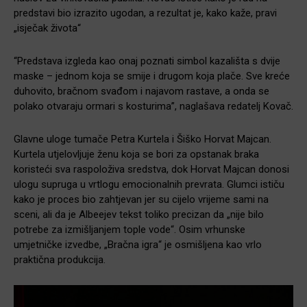
predstavi bio izrazito ugodan, a rezultat je, kako kaže, pravi
„isječak života“
“Predstava izgleda kao onaj poznati simbol kazališta s dvije
maske – jednom koja se smije i drugom koja plače. Sve kreće
duhovito, bračnom svađom i najavom rastave, a onda se
polako otvaraju ormari s kosturima”, naglašava redatelj Kovač.
Glavne uloge tumače Petra Kurtela i Šiško Horvat Majcan.
Kurtela utjelovljuje ženu koja se bori za opstanak braka
koristeći sva raspoloživa sredstva, dok Horvat Majcan donosi
ulogu supruga u vrtlogu emocionalnih prevrata. Glumci ističu
kako je proces bio zahtjevan jer su cijelo vrijeme sami na
sceni, ali da je Albeejev tekst toliko precizan da „nije bilo
potrebe za izmišljanjem tople vode“. Osim vrhunske
umjetničke izvedbe, „Bračna igra“ je osmišljena kao vrlo
praktična produkcija.