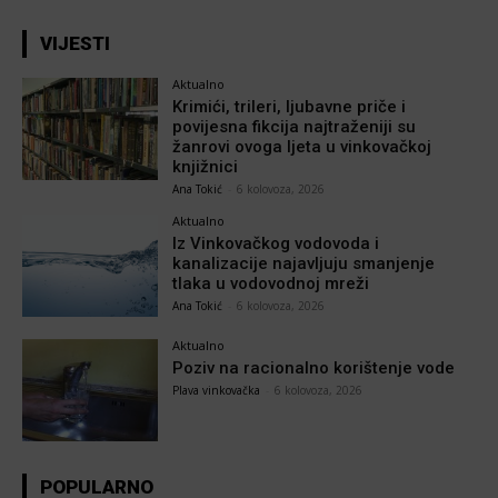
VIJESTI
Aktualno
Krimići, trileri, ljubavne priče i
povijesna fikcija najtraženiji su
žanrovi ovoga ljeta u vinkovačkoj
knjižnici
Ana Tokić
-
6 kolovoza, 2026
Aktualno
Iz Vinkovačkog vodovoda i
kanalizacije najavljuju smanjenje
tlaka u vodovodnoj mreži
Ana Tokić
-
6 kolovoza, 2026
Aktualno
Poziv na racionalno korištenje vode
Plava vinkovačka
-
6 kolovoza, 2026
POPULARNO