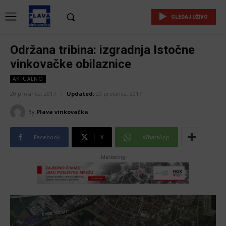
GLEDAJ UŽIVO
Održana tribina: izgradnja Istočne
vinkovačke obilaznice
AKTUALNO
20 prosinca, 2017
Updated:
20 prosinca, 2017
By
Plava vinkovačka
Facebook
X
WhatsApp
-Marketing-