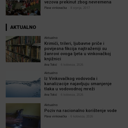
vezova prekinut zbog nevremena
Plava vinkovačka
-
8 srpnja, 2017
AKTUALNO
Aktualno
Krimići, trileri, ljubavne priče i
povijesna fikcija najtraženiji su
žanrovi ovoga ljeta u vinkovačkoj
knjižnici
Ana Tokić
-
6 kolovoza, 2026
Aktualno
Iz Vinkovačkog vodovoda i
kanalizacije najavljuju smanjenje
tlaka u vodovodnoj mreži
Ana Tokić
-
6 kolovoza, 2026
Aktualno
Poziv na racionalno korištenje vode
Plava vinkovačka
-
6 kolovoza, 2026