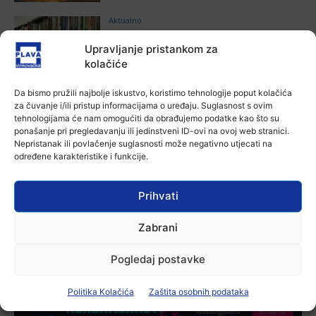
Aktualno
Krimići, trileri, ljubavne priče i
povijesna fikcija najtraženiji su
Upravljanje pristankom za
žanrovi ovoga ljeta u vinkovačkoj
kolačiće
knjižnici
6 kolovoza, 2026
Da bismo pružili najbolje iskustvo, koristimo tehnologije poput kolačića
za čuvanje i/ili pristup informacijama o uređaju. Suglasnost s ovim
Aktualno
tehnologijama će nam omogućiti da obrađujemo podatke kao što su
Iz Vinkovačkog vodovoda i
ponašanje pri pregledavanju ili jedinstveni ID-ovi na ovoj web stranici.
kanalizacije najavljuju smanjenje
Nepristanak ili povlačenje suglasnosti može negativno utjecati na
tlaka u vodovodnoj mreži
određene karakteristike i funkcije.
6 kolovoza, 2026
Aktualno
Prihvati
Poziv na racionalno korištenje vode
6 kolovoza, 2026
Zabrani
Pogledaj postavke
Politika Kolačića
Zaštita osobnih podataka
-Marketing-