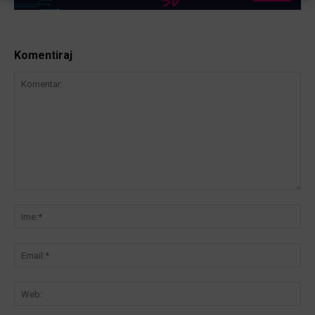
Komentiraj
Komentar:
Ime
Ema
We