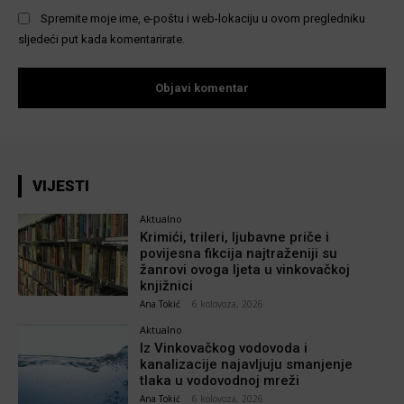
Spremite moje ime, e-poštu i web-lokaciju u ovom pregledniku
sljedeći put kada komentarirate.
VIJESTI
Aktualno
Krimići, trileri, ljubavne priče i
povijesna fikcija najtraženiji su
žanrovi ovoga ljeta u vinkovačkoj
knjižnici
Ana Tokić
-
6 kolovoza, 2026
Aktualno
Iz Vinkovačkog vodovoda i
kanalizacije najavljuju smanjenje
tlaka u vodovodnoj mreži
Ana Tokić
-
6 kolovoza, 2026