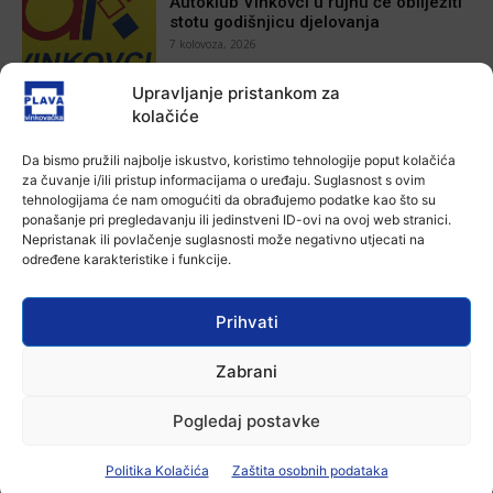
Autoklub Vinkovci u rujnu će obilježiti
stotu godišnjicu djelovanja
7 kolovoza, 2026
Upravljanje pristankom za
Aktualno
kolačiće
Za dva tjedna započinje još jedna
Divlja liga
Da bismo pružili najbolje iskustvo, koristimo tehnologije poput kolačića
7 kolovoza, 2026
za čuvanje i/ili pristup informacijama o uređaju. Suglasnost s ovim
tehnologijama će nam omogućiti da obrađujemo podatke kao što su
ponašanje pri pregledavanju ili jedinstveni ID-ovi na ovoj web stranici.
Aktualno
Nepristanak ili povlačenje suglasnosti može negativno utjecati na
U Županji održana Ljetna škola magije
određene karakteristike i funkcije.
7 kolovoza, 2026
Prihvati
Aktualno
Zabrani
Zbog niskog vodostaja otežana
plovidba na Dunavu
6 kolovoza, 2026
Pogledaj postavke
Politika Kolačića
Zaštita osobnih podataka