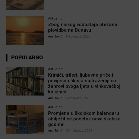
Aktualno
Zbog niskog vodostaja otežana
plovidba na Dunavu
Ana Tokić
-
6 kolovoza, 2026
POPULARNO
Aktualno
Krimići, trileri, ljubavne priče i
povijesna fikcija najtraženiji su
žanrovi ovoga ljeta u vinkovačkoj
knjižnici
Ana Tokić
-
6 kolovoza, 2026
Aktualno
Promjene u školskom kalendaru
obilježit će početak nove školske
godine!
Ana Tokić
-
20 kolovoza, 2025