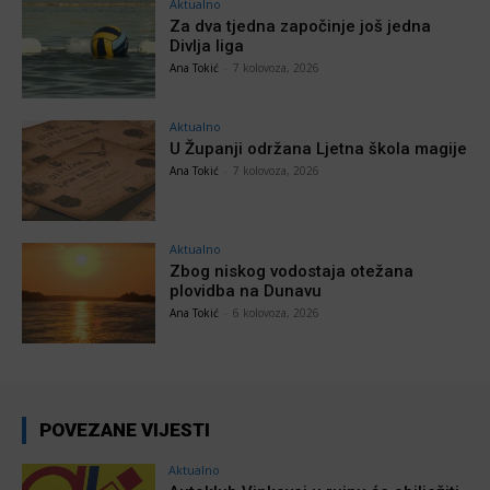
Aktualno
Za dva tjedna započinje još jedna
Divlja liga
Ana Tokić
-
7 kolovoza, 2026
Aktualno
U Županji održana Ljetna škola magije
Ana Tokić
-
7 kolovoza, 2026
Aktualno
Zbog niskog vodostaja otežana
plovidba na Dunavu
Ana Tokić
-
6 kolovoza, 2026
POVEZANE VIJESTI
Aktualno