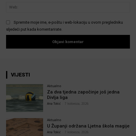
We
Spremite moje ime, e-poštu i web-lokaciju u ovom pregledniku
sljedeći put kada komentarirate.
VIJESTI
Aktualno
Za dva tjedna započinje još jedna
Divlja liga
Ana Tokić
-
7 kolovoza, 2026
Aktualno
U Županji održana Ljetna škola magije
Ana Tokić
-
7 kolovoza, 2026