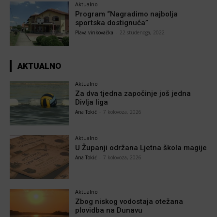
Aktualno
Program “Nagradimo najbolja
sportska dostignuća”
Plava vinkovačka
-
22 studenoga, 2022
AKTUALNO
Aktualno
Za dva tjedna započinje još jedna
Divlja liga
Ana Tokić
-
7 kolovoza, 2026
Aktualno
U Županji održana Ljetna škola magije
Ana Tokić
-
7 kolovoza, 2026
Aktualno
Zbog niskog vodostaja otežana
plovidba na Dunavu