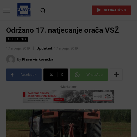
GLEDAJ UŽIVO
Održano 17. natjecanje orača VSŽ
AKTUALNO
17 srpnja, 2019
Updated:
17 srpnja, 2019
By
Plava vinkovačka
Facebook
X
WhatsApp
-Marketing-