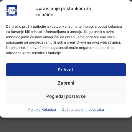
Divlja liga
Upravljanje pristankom za
7 kolovoza, 2026
kolačiće
Aktualno
Da bismo pružili najbolje iskustvo, koristimo tehnologije poput kolačića
U Županji održana Ljetna škola magije
za čuvanje i/ili pristup informacijama o uređaju. Suglasnost s ovim
tehnologijama će nam omogućiti da obrađujemo podatke kao što su
7 kolovoza, 2026
ponašanje pri pregledavanju ili jedinstveni ID-ovi na ovoj web stranici.
Nepristanak ili povlačenje suglasnosti može negativno utjecati na
određene karakteristike i funkcije.
Aktualno
Zbog niskog vodostaja otežana
plovidba na Dunavu
Prihvati
6 kolovoza, 2026
Zabrani
Pogledaj postavke
-Marketing-
Politika Kolačića
Zaštita osobnih podataka