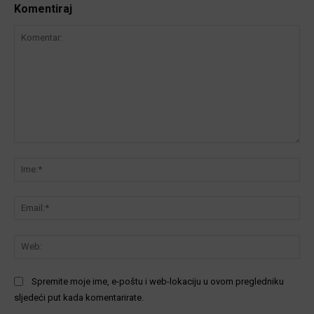
Komentiraj
Komentar:
Ime
Ema
We
Spremite moje ime, e-poštu i web-lokaciju u ovom pregledniku
sljedeći put kada komentarirate.