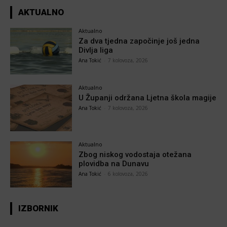
AKTUALNO
Aktualno
Za dva tjedna započinje još jedna
Divlja liga
Ana Tokić
-
7 kolovoza, 2026
Aktualno
U Županji održana Ljetna škola magije
Ana Tokić
-
7 kolovoza, 2026
Aktualno
Zbog niskog vodostaja otežana
plovidba na Dunavu
Ana Tokić
-
6 kolovoza, 2026
IZBORNIK