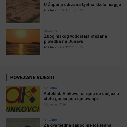
U Županji održana Ljetna škola magije
Ana Tokić
-
7 kolovoza, 2026
Aktualno
Zbog niskog vodostaja otežana
plovidba na Dunavu
Ana Tokić
-
6 kolovoza, 2026
POVEZANE VIJESTI
Aktualno
Autoklub Vinkovci u rujnu će obilježiti
stotu godišnjicu djelovanja
7 kolovoza, 2026
Aktualno
Za dva tjedna započinje još jedna