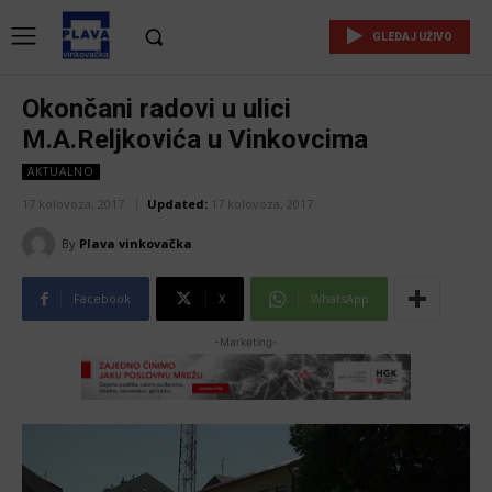
GLEDAJ UŽIVO
Okončani radovi u ulici
M.A.Reljkovića u Vinkovcima
AKTUALNO
17 kolovoza, 2017
Updated:
17 kolovoza, 2017
By
Plava vinkovačka
Facebook
X
WhatsApp
-Marketing-