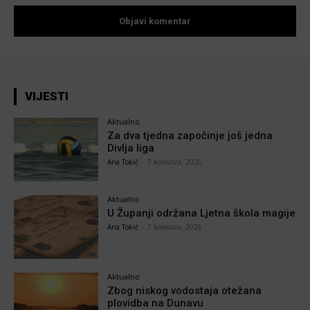
VIJESTI
Aktualno
Za dva tjedna započinje još jedna
Divlja liga
Ana Tokić
-
7 kolovoza, 2026
Aktualno
U Županji održana Ljetna škola magije
Ana Tokić
-
7 kolovoza, 2026
Aktualno
Zbog niskog vodostaja otežana
plovidba na Dunavu