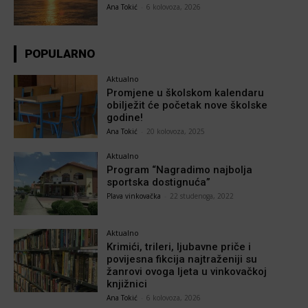
Ana Tokić
-
6 kolovoza, 2026
POPULARNO
Aktualno
Promjene u školskom kalendaru
obilježit će početak nove školske
godine!
Ana Tokić
-
20 kolovoza, 2025
Aktualno
Program “Nagradimo najbolja
sportska dostignuća”
Plava vinkovačka
-
22 studenoga, 2022
Aktualno
Krimići, trileri, ljubavne priče i
povijesna fikcija najtraženiji su
žanrovi ovoga ljeta u vinkovačkoj
knjižnici
Ana Tokić
-
6 kolovoza, 2026