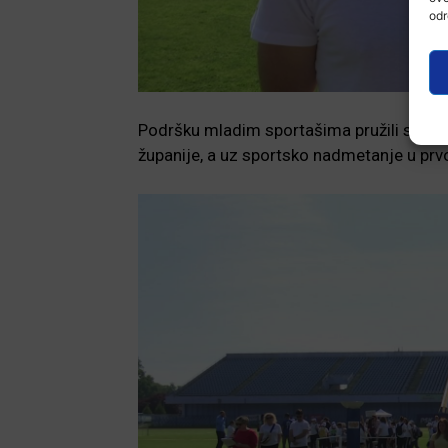
odr
Podršku mladim sportašima pružili su i 
županije, a uz sportsko nadmetanje u prvo