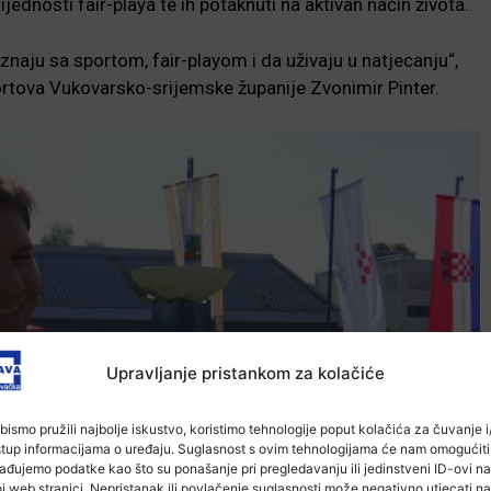
 vrijednosti fair-playa te ih potaknuti na aktivan način života.
znaju sa sportom, fair-playom i da uživaju u natjecanju“,
ortova Vukovarsko-srijemske županije Zvonimir Pinter.
Upravljanje pristankom za kolačiće
bismo pružili najbolje iskustvo, koristimo tehnologije poput kolačića za čuvanje i/
stup informacijama o uređaju. Suglasnost s ovim tehnologijama će nam omogućiti
ađujemo podatke kao što su ponašanje pri pregledavanju ili jedinstveni ID-ovi na
j web stranici. Nepristanak ili povlačenje suglasnosti može negativno utjecati na