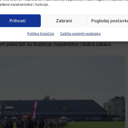
eđene karakteristike i funkcije.
Prihvati
Zabrani
Pogledaj postavk
Politika Kolačića
Zaštita osobnih podataka
predstavnici Grada Vinkovaca te Vukovarsko-srijemske
m planu bili su druženje, zajedništvo i dobra zabava.