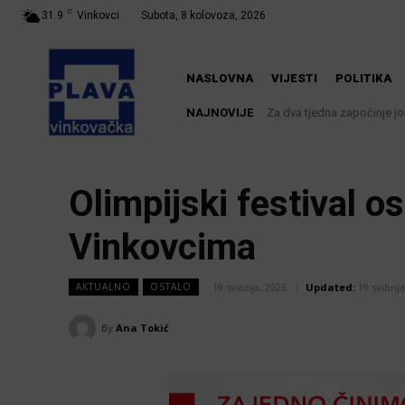
C
31.9
Vinkovci
Subota, 8 kolovoza, 2026
NASLOVNA
VIJESTI
POLITIKA
NAJNOVIJE
Za dva tjedna započinje još je
U Županji održana Ljetna 
Olimpijski festival 
Vinkovcima
19 svibnja, 2026
Updated:
19 svibnja
AKTUALNO
OSTALO
By
Ana Tokić