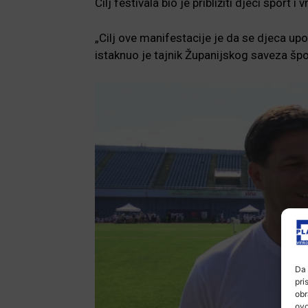
Cilj festivala bio je približiti djeci sport i
„Cilj ove manifestacije je da se djeca upo
istaknuo je tajnik Županijskog saveza šp
Da 
pri
obr
ovo