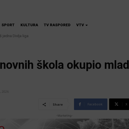
SPORT
KULTURA
TV RASPORED
VTV
dna Divlja liga
škola magije
osnovnih škola okupio mla
, 2026
Facebook
X
Share
-Marketing-