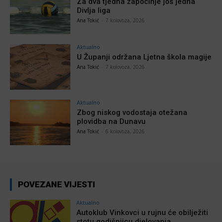
Za dva tjedna započinje još jedna
Divlja liga
Ana Tokić
-
7 kolovoza, 2026
Aktualno
U Županji održana Ljetna škola magije
Ana Tokić
-
7 kolovoza, 2026
Aktualno
Zbog niskog vodostaja otežana
plovidba na Dunavu
Ana Tokić
-
6 kolovoza, 2026
POVEZANE VIJESTI
Aktualno
Autoklub Vinkovci u rujnu će obilježiti
stotu godišnjicu djelovanja