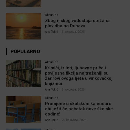
Aktualno
Zbog niskog vodostaja otežana
plovidba na Dunavu
Ana Tokić
-
6 kolovoza, 2026
POPULARNO
Aktualno
Krimići, trileri, ljubavne priče i
povijesna fikcija najtraženiji su
žanrovi ovoga ljeta u vinkovačkoj
knjižnici
Ana Tokić
-
6 kolovoza, 2026
Aktualno
Promjene u školskom kalendaru
obilježit će početak nove školske
godine!
Ana Tokić
-
20 kolovoza, 2025