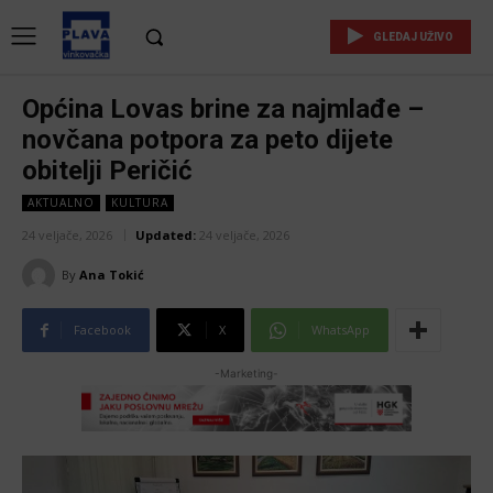
GLEDAJ UŽIVO
Općina Lovas brine za najmlađe –
novčana potpora za peto dijete
obitelji Peričić
AKTUALNO
KULTURA
24 veljače, 2026
Updated:
24 veljače, 2026
By
Ana Tokić
Facebook
X
WhatsApp
-Marketing-