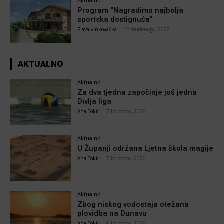
Aktualno
Program “Nagradimo najbolja
sportska dostignuća”
Plava vinkovačka
-
22 studenoga, 2022
AKTUALNO
Aktualno
Za dva tjedna započinje još jedna
Divlja liga
Ana Tokić
-
7 kolovoza, 2026
Aktualno
U Županji održana Ljetna škola magije
Ana Tokić
-
7 kolovoza, 2026
Aktualno
Zbog niskog vodostaja otežana
plovidba na Dunavu
Ana Tokić
-
6 kolovoza, 2026