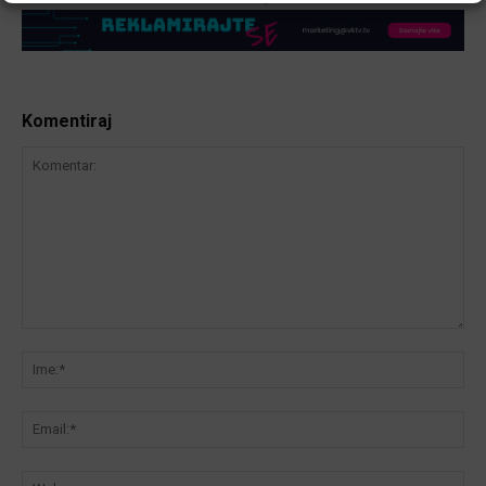
Komentiraj
Komentar:
Ime
Ema
We