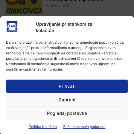
7 kolovoza, 2026
Aktualno
Upravljanje pristankom za
Za dva tjedna započinje još jedna
kolačiće
Divlja liga
7 kolovoza, 2026
Da bismo pružili najbolje iskustvo, koristimo tehnologije poput kolačića
za čuvanje i/ili pristup informacijama o uređaju. Suglasnost s ovim
tehnologijama će nam omogućiti da obrađujemo podatke kao što su
Aktualno
ponašanje pri pregledavanju ili jedinstveni ID-ovi na ovoj web stranici.
U Županji održana Ljetna škola magije
Nepristanak ili povlačenje suglasnosti može negativno utjecati na
7 kolovoza, 2026
određene karakteristike i funkcije.
Prihvati
Aktualno
Zbog niskog vodostaja otežana
Zabrani
plovidba na Dunavu
6 kolovoza, 2026
Pogledaj postavke
Politika Kolačića
Zaštita osobnih podataka
-Marketing-