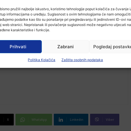
bismo pružili najbolje iskustvo, koristimo tehnologije poput kolačića za čuvanje i/
stup informacijama o uređaju. Suglasnost s ovim tehnologijama će nam omogućiti
-Marketing-
ađujemo podatke kao što su ponašanje pri pregledavanju ili jedinstveni ID-ovi na
j web stranici. Nepristanak ili povlačenje suglasnosti može negativno utjecati na
eđene karakteristike i funkcije.
Prihvati
Zabrani
Pogledaj postavk
Politika Kolačića
Zaštita osobnih podataka
X
WhatsApp
Linkedin
Viber