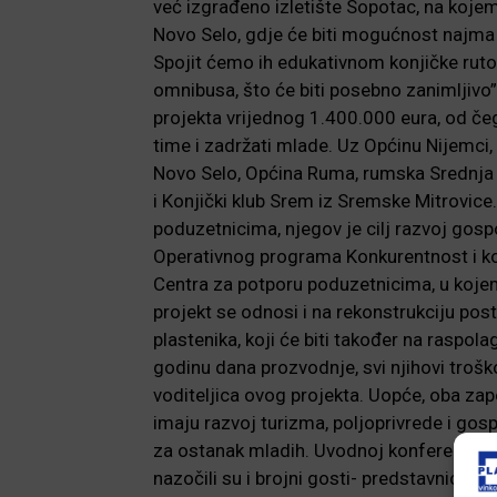
već izgrađeno izletište Sopotac, na koje
Novo Selo, gdje će biti mogućnost najma 
Spojit ćemo ih edukativnom konjičke rutom,
omnibusa, što će biti posebno zanimljivo”
projekta vrijednog 1.400.000 eura, od čeg
time i zadržati mlade. Uz Općinu Nijemci
Novo Selo, Općina Ruma, rumska Srednja p
i Konjički klub Srem iz Sremske Mitrovice.
poduzetnicima, njegov je cilj razvoj gospo
Operativnog programa Konkurentnost i koh
Centra za potporu poduzetnicima, u kojem 
projekt se odnosi i na rekonstrukciju post
plastenika, koji će biti također na raspo
godinu dana prozvodnje, svi njihovi troško
voditeljica ovog projekta. Uopće, oba zapo
imaju razvoj turizma, poljoprivrede i gos
za ostanak mladih. Uvodnoj konferenciji ov
nazočili su i brojni gosti- predstavnici a