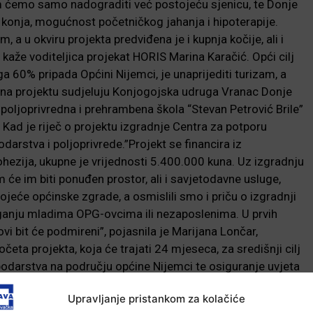
m ćemo samo nadograditi već postojeću sjenicu, te Donje
konja, mogućnost početničkog jahanja i hipoterapije.
 a u okviru projekta predviđena je i kupnja kočije, ali i
 kaže voditeljica projekat HORIS Marina Karačić. Opći cilj
a 60% pripada Općini Nijemci, je unaprijediti turizam, a
, na projektu sudjeluju Konjogojska udruga Vranac Donje
oljoprivredna i prehrambena škola “Stevan Petrović Brile”
 Kad je riječ o projektu izgradnje Centra za potporu
darstva i poljoprivrede.”Projekt se financira iz
ezija, ukupne je vrijednosti 5.400.000 kuna. Uz izgradnju
će im biti ponuđen prostor, ali i savjetodavne usluge,
ojeće općinske zgrade, a osmislili smo i priču o izgradnji
laganju mladima OPG-ovcima ili nezaposlenima. U prvih
vi bit će podmireni”, pojasnila je Marijana Lončar,
četa projekta, koja će trajati 24 mjeseca, za središnji cilj
podarstva na području općine Nijemci te osiguranje uvjeta
ih dvaju projekata, uz nositelje i partnere projekata,
Upravljanje pristankom za kolačiće
gencija, lagova, općina i gradova s područja VSŽ.