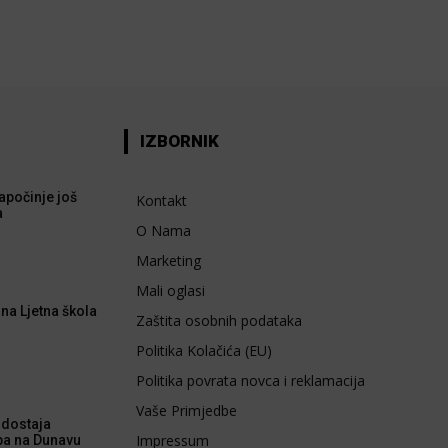
IZBORNIK
apočinje još
Kontakt
a
O Nama
Marketing
Mali oglasi
na Ljetna škola
Zaštita osobnih podataka
Politika Kolačića (EU)
Politika povrata novca i reklamacija
Vaše Primjedbe
dostaja
Impressum
ba na Dunavu