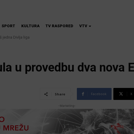
SPORT
KULTURA
TV RASPORED
VTV
jedna Divlja liga
a škola magije
la u provedbu dva nova E
Facebook
X
Share
-Marketing-