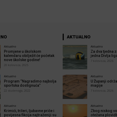
RNO
AKTUALNO
Aktualno
Aktualno
Promjene u školskom
Za dva tjedna z
kalendaru obilježit će početak
jedna Divlja lig
nove školske godine!
7 kolovoza, 2026
20 kolovoza, 2025
Aktualno
Aktualno
Program “Nagradimo najbolja
U Županji održa
sportska dostignuća”
magije
22 studenoga, 2022
7 kolovoza, 2026
Aktualno
Aktualno
Krimići, trileri, ljubavne priče i
Zbog niskog vo
povijesna fikcija najtraženiji su
otežana plovid