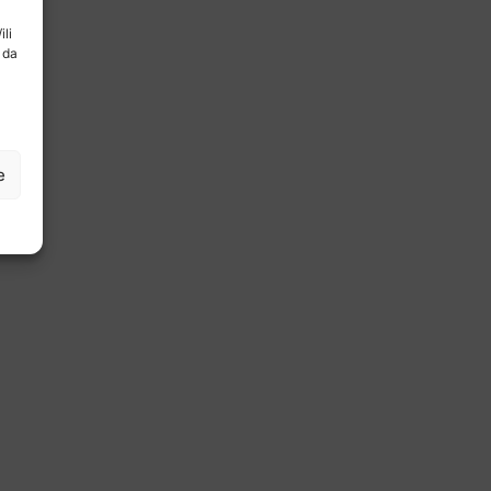
ili
 da
e