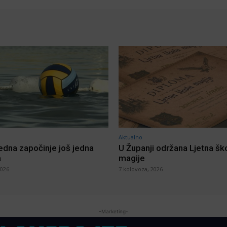
Aktualno
jedna započinje još jedna
U Županji održana Ljetna šk
a
magije
2026
7 kolovoza, 2026
-Marketing-