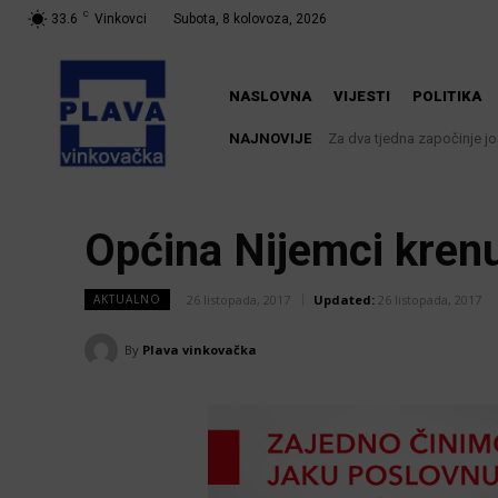
C
33.6
Vinkovci
Subota, 8 kolovoza, 2026
NASLOVNA
VIJESTI
POLITIKA
NAJNOVIJE
Za dva tjedna započinje još 
U Županji održana Ljetn
Općina Nijemci krenu
26 listopada, 2017
Updated:
26 listopada, 2017
AKTUALNO
By
Plava vinkovačka