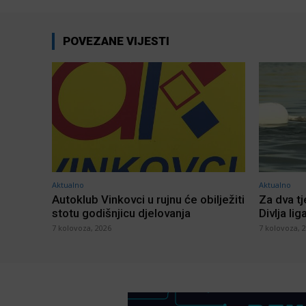
POVEZANE VIJESTI
Aktualno
Aktualno
Autoklub Vinkovci u rujnu će obilježiti
Za dva t
stotu godišnjicu djelovanja
Divlja lig
7 kolovoza, 2026
7 kolovoza, 