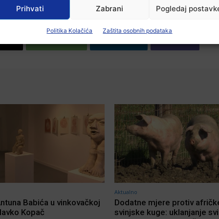
Prihvati
Zabrani
Pogledaj postavk
Politika Kolačića
Zaštita osobnih podataka
X
WhatsApp
Linkedin
Viber
Aktualno
Antuna Babića u vinkovačkoj
Dodatne mjere protiv afričk
Slavko Kopač
svinjske kuge: uklanjanje sv