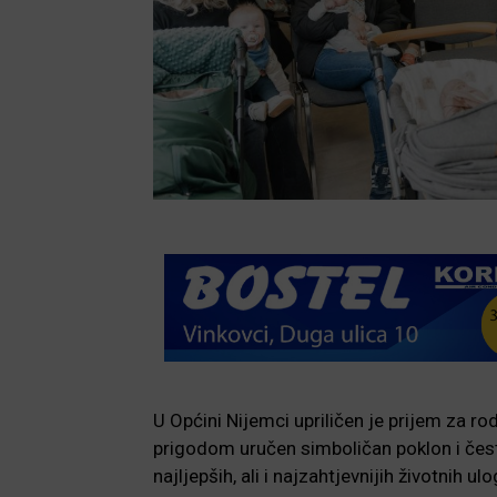
U Općini Nijemci upriličen je prijem za r
prigodom uručen simboličan poklon i česti
najljepših, ali i najzahtjevnijih životnih ulo