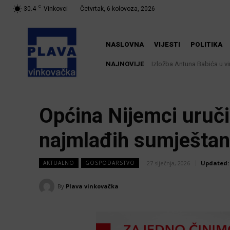
C
30.4
Vinkovci
Četvrtak, 6 kolovoza, 2026
NASLOVNA
VIJESTI
POLITIKA
NAJNOVIJE
Izložba Antuna Babića u vi
Dodatne mjere protiv af
rizika!
Općina Nijemci uruči
najmlađih sumješta
27 siječnja, 2026
Updated:
AKTUALNO
GOSPODARSTVO
By
Plava vinkovačka