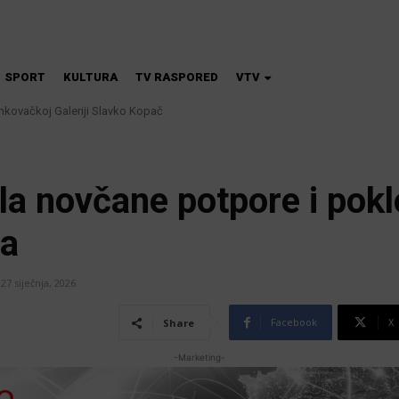
SPORT
KULTURA
TV RASPORED
VTV
nkovačkoj Galeriji Slavko Kopač
ričke svinjske kuge: uklanjanje svinja do 12. kolovoza u područjima visokog
la novčane potpore i pokl
na
27 siječnja, 2026
Facebook
X
Share
-Marketing-