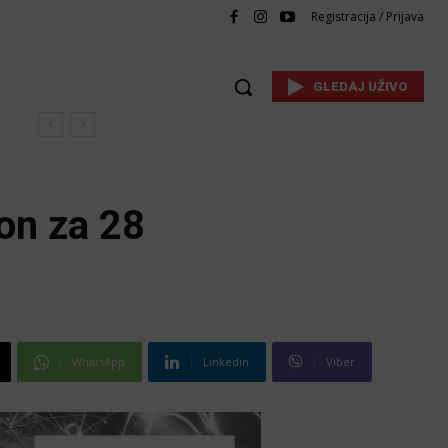
Registracija / Prijava
GLEDAJ UŽIVO
on za 28
WhatsApp
Linkedin
Viber