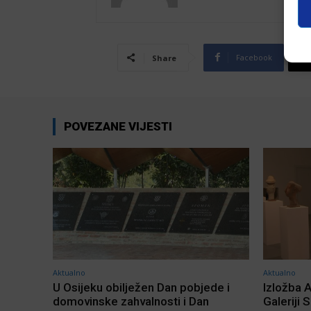
Facebook
Share
POVEZANE VIJESTI
Aktualno
Aktualno
U Osijeku obilježen Dan pobjede i
Izložba 
domovinske zahvalnosti i Dan
Galeriji 