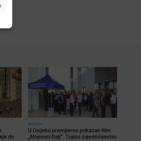
e
Aktualno
e
U Osijeku premijerno prikazan film
inja do
„Mupovci Dalj“: Trajno svjedočanstvo