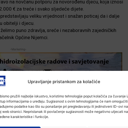
 pravo na novčanu potporu za novorođenu djecu, koja iznosi
2.000 € za treće i svako sljedeće dijete.
 predstavljaju veliku vrijednost i snažan poticaj da i dalje
obitelji i djecu.
želimo puno zdravlja, sreće i nezaboravnih zajedničkih
načelnik Općine Nijemci.
-Marketing-
Upravljanje pristankom za kolačiće
bismo pružili najbolje iskustvo, koristimo tehnologije poput kolačića za čuvanje i/
stup informacijama o uređaju. Suglasnost s ovim tehnologijama će nam omogućiti
ađujemo podatke kao što su ponašanje pri pregledavanju ili jedinstveni ID-ovi na
j web stranici. Nepristanak ili povlačenje suglasnosti može negativno utjecati na
eđene karakteristike i funkcije.