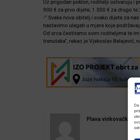
Uz prigodan poklon, roditelji ostvaruju i
900 € za prvo dijete, 1.300 € za drugo te 
-” Svaka nova obitelj i svako dijete za nas
nastavimo ulagati u mjere koje podržavaju 
Od srca čestitamo svim roditeljima te im 
trenutaka”, rekao je Vjekoslav Belajević, 
Da 
pri
obr
Plava vinkovačka
ovo
odr