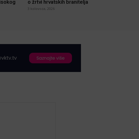
visokog
o žrtvi hrvatskih branitelja
3 kolovoza, 2026