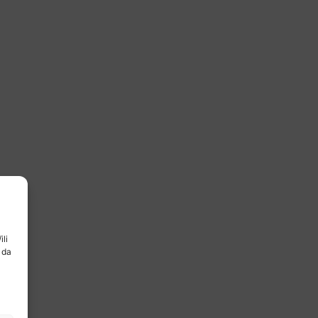
ili
 da