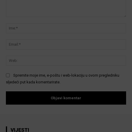
Komentar:
Ime
Ema
We
Spremite moje ime, e-poštu i web-lokaciju u ovom pregledniku
sljedeći put kada komentarirate.
VIJESTI