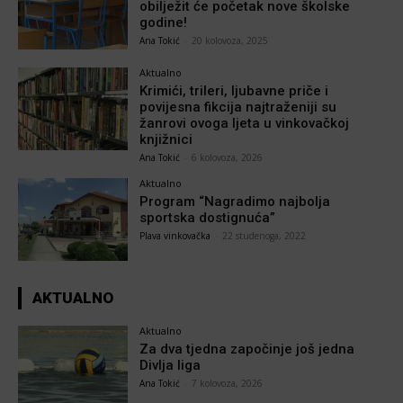
obilježit će početak nove školske
godine!
Ana Tokić
-
20 kolovoza, 2025
Aktualno
Krimići, trileri, ljubavne priče i
povijesna fikcija najtraženiji su
žanrovi ovoga ljeta u vinkovačkoj
knjižnici
Ana Tokić
-
6 kolovoza, 2026
Aktualno
Program “Nagradimo najbolja
sportska dostignuća”
Plava vinkovačka
-
22 studenoga, 2022
AKTUALNO
Aktualno
Za dva tjedna započinje još jedna
Divlja liga
Ana Tokić
-
7 kolovoza, 2026