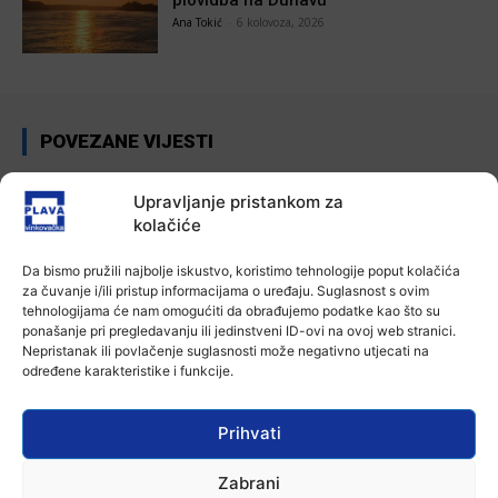
Ana Tokić
-
6 kolovoza, 2026
POVEZANE VIJESTI
Aktualno
Upravljanje pristankom za
Autoklub Vinkovci u rujnu će obilježiti
stotu godišnjicu djelovanja
kolačiće
7 kolovoza, 2026
Da bismo pružili najbolje iskustvo, koristimo tehnologije poput kolačića
za čuvanje i/ili pristup informacijama o uređaju. Suglasnost s ovim
Aktualno
tehnologijama će nam omogućiti da obrađujemo podatke kao što su
Za dva tjedna započinje još jedna
ponašanje pri pregledavanju ili jedinstveni ID-ovi na ovoj web stranici.
Divlja liga
Nepristanak ili povlačenje suglasnosti može negativno utjecati na
određene karakteristike i funkcije.
7 kolovoza, 2026
Aktualno
Prihvati
U Županji održana Ljetna škola magije
7 kolovoza, 2026
Zabrani