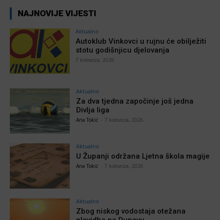
NAJNOVIJE VIJESTI
Aktualno
Autoklub Vinkovci u rujnu će obilježiti
stotu godišnjicu djelovanja
7 kolovoza, 2026
Aktualno
Za dva tjedna započinje još jedna
Divlja liga
Ana Tokić
-
7 kolovoza, 2026
Aktualno
U Županji održana Ljetna škola magije
Ana Tokić
-
7 kolovoza, 2026
Aktualno
Zbog niskog vodostaja otežana
plovidba na Dunavu