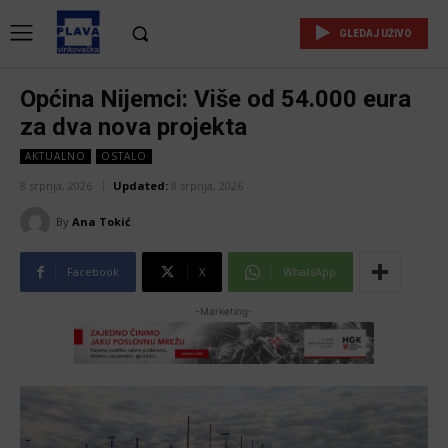
GLEDAJ UŽIVO
Općina Nijemci: Više od 54.000 eura
za dva nova projekta
AKTUALNO
OSTALO
8 srpnja, 2026
Updated:
8 srpnja, 2026
By
Ana Tokić
Facebook
X
WhatsApp
-Marketing-