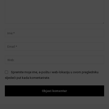
Komentar:
Ime
Ema
We
Spremite moje ime, e-poštu i web-lokaciju u ovom pregledniku
sljedeći put kada komentarirate.