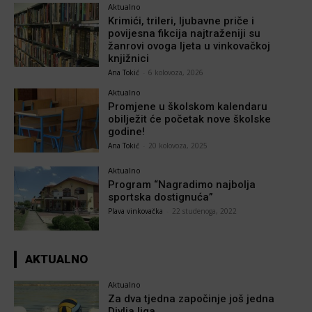
Aktualno
Krimići, trileri, ljubavne priče i
povijesna fikcija najtraženiji su
žanrovi ovoga ljeta u vinkovačkoj
knjižnici
Ana Tokić
-
6 kolovoza, 2026
Aktualno
Promjene u školskom kalendaru
obilježit će početak nove školske
godine!
Ana Tokić
-
20 kolovoza, 2025
Aktualno
Program “Nagradimo najbolja
sportska dostignuća”
Plava vinkovačka
-
22 studenoga, 2022
AKTUALNO
Aktualno
Za dva tjedna započinje još jedna
Divlja liga