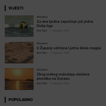
VIJESTI
Aktualno
Za dva tjedna započinje još jedna
Divlja liga
Ana Tokić
-
7 kolovoza, 2026
Aktualno
U Županji održana Ljetna škola magije
Ana Tokić
-
7 kolovoza, 2026
Aktualno
Zbog niskog vodostaja otežana
plovidba na Dunavu
Ana Tokić
-
6 kolovoza, 2026
POPULARNO