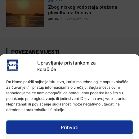
Aktualno
Zbog niskog vodostaja otežana
plovidba na Dunavu
Ana Tokić
-
6 kolovoza, 2026
POVEZANE VIJESTI
Upravljanje pristankom za
Aktualno
kolačiće
Autoklub Vinkovci u rujnu će obilježiti
stotu godišnjicu djelovanja
7 kolovoza, 2026
Da bismo pružili najbolje iskustvo, koristimo tehnologije poput kolačića
za čuvanje i/ili pristup informacijama o uređaju. Suglasnost s ovim
tehnologijama će nam omogućiti da obrađujemo podatke kao što su
Aktualno
ponašanje pri pregledavanju ili jedinstveni ID-ovi na ovoj web stranici.
Za dva tjedna započinje još jedna
Nepristanak ili povlačenje suglasnosti može negativno utjecati na
Divlja liga
određene karakteristike i funkcije.
7 kolovoza, 2026
Prihvati
Aktualno