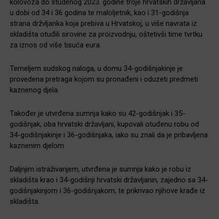
kolovoza do studenog 2023. godine troje hrvatskih državljana
u dobi od 34 i 36 godina te maloljetnik, kao i 31-godišnja
strana držvljanka koja prebiva u Hrvatskoj, u više navrata iz
skladišta otuđili sirovine za proizvodnju, oštetivši time tvrtku
za iznos od više tisuća eura.
Temeljem sudskog naloga, u domu 34-godišnjakinje je
provedena pretraga kojom su pronađeni i oduzeti predmeti
kaznenog djela.
Također je utvrđena sumnja kako su 42-godišnjak i 35-
godišnjak, oba hrvatski državljani, kupovali otuđenu robu od
34-godišnjakinje i 36-godišnjaka, iako su znali da je pribavljena
kaznenim djelom.
Daljnjim istraživanjem, utvrđena je sumnja kako je robu iz
skladišta krao i 34-godišnji hrvatski državljanin, zajedno sa 34-
godišnjakinjom i 36-godišnjakom, te prikrivao njihove krađe iz
skladišta.