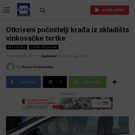
GLEDAJ UŽIVO
Otkriveni počinitelji krađa iz skladišta
vinkovačke tvrtke
AKTUALNO
CRNA KRONIKA
8 studenoga, 2023
Updated:
8 studenoga, 2023
By
Plava vinkovačka
Facebook
X
WhatsApp
-Marketing-