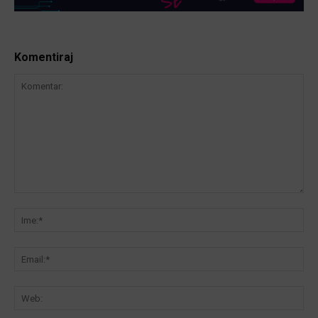
Komentiraj
Komentar:
Ime
Ema
We