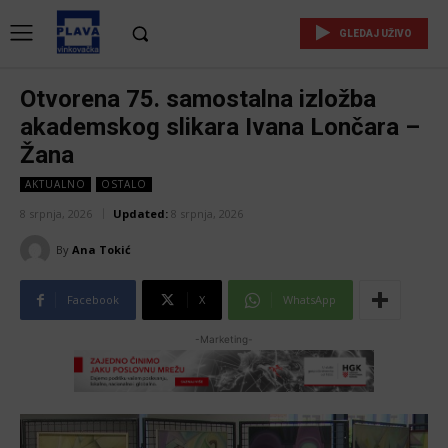
GLEDAJ UŽIVO
Otvorena 75. samostalna izložba
akademskog slikara Ivana Lončara –
Žana
AKTUALNO
OSTALO
8 srpnja, 2026
Updated:
8 srpnja, 2026
By
Ana Tokić
Facebook
X
WhatsApp
-Marketing-