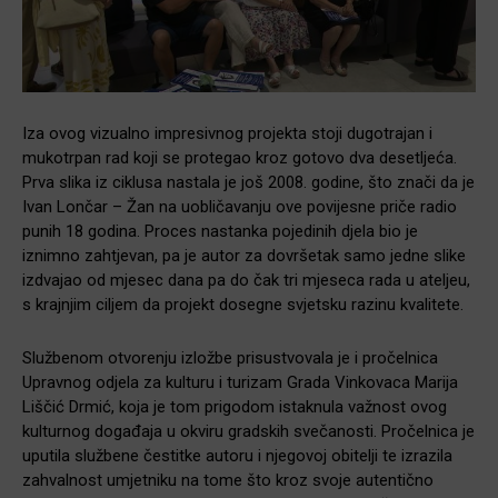
Iza ovog vizualno impresivnog projekta stoji dugotrajan i
mukotrpan rad koji se protegao kroz gotovo dva desetljeća.
Prva slika iz ciklusa nastala je još 2008. godine, što znači da je
Ivan Lončar – Žan na uobličavanju ove povijesne priče radio
punih 18 godina. Proces nastanka pojedinih djela bio je
iznimno zahtjevan, pa je autor za dovršetak samo jedne slike
izdvajao od mjesec dana pa do čak tri mjeseca rada u ateljeu,
s krajnjim ciljem da projekt dosegne svjetsku razinu kvalitete.
Službenom otvorenju izložbe prisustvovala je i pročelnica
Upravnog odjela za kulturu i turizam Grada Vinkovaca Marija
Liščić Drmić, koja je tom prigodom istaknula važnost ovog
kulturnog događaja u okviru gradskih svečanosti. Pročelnica je
uputila službene čestitke autoru i njegovoj obitelji te izrazila
zahvalnost umjetniku na tome što kroz svoje autentično