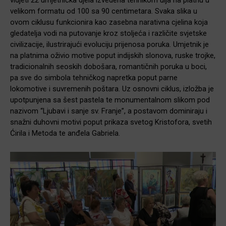
vidjeti 22 umjetnička djela izvedena tehnikom ulja na platnu u
velikom formatu od 100 sa 90 centimetara. Svaka slika u
ovom ciklusu funkcionira kao zasebna narativna cjelina koja
gledatelja vodi na putovanje kroz stoljeća i različite svjetske
civilizacije, ilustrirajući evoluciju prijenosa poruka. Umjetnik je
na platnima oživio motive poput indijskih slonova, ruske trojke,
tradicionalnih seoskih dobošara, romantičnih poruka u boci,
pa sve do simbola tehničkog napretka poput parne
lokomotive i suvremenih poštara. Uz osnovni ciklus, izložba je
upotpunjena sa šest pastela te monumentalnom slikom pod
nazivom “Ljubavi i sanje sv. Franje”, a postavom dominiraju i
snažni duhovni motivi poput prikaza svetog Kristofora, svetih
Ćirila i Metoda te anđela Gabriela.