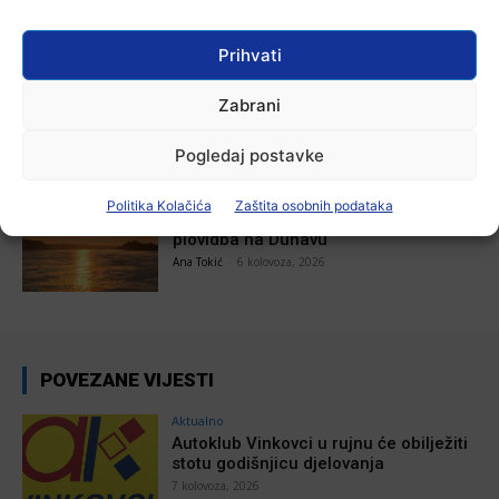
Ana Tokić
-
7 kolovoza, 2026
Prihvati
Aktualno
U Županji održana Ljetna škola magije
Zabrani
Ana Tokić
-
7 kolovoza, 2026
Pogledaj postavke
Aktualno
Politika Kolačića
Zaštita osobnih podataka
Zbog niskog vodostaja otežana
plovidba na Dunavu
Ana Tokić
-
6 kolovoza, 2026
POVEZANE VIJESTI
Aktualno
Autoklub Vinkovci u rujnu će obilježiti
stotu godišnjicu djelovanja
7 kolovoza, 2026