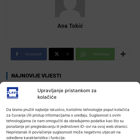
Ana Tokić
Facebook
X
WhatsApp
NAJNOVIJE VIJESTI
Aktualno
Upravljanje pristankom za
Autoklub Vinkovci u rujnu će obilježiti
kolačiće
stotu godišnjicu djelovanja
7 kolovoza, 2026
Da bismo pružili najbolje iskustvo, koristimo tehnologije poput kolačića
za čuvanje i/ili pristup informacijama o uređaju. Suglasnost s ovim
tehnologijama će nam omogućiti da obrađujemo podatke kao što su
Aktualno
ponašanje pri pregledavanju ili jedinstveni ID-ovi na ovoj web stranici.
Za dva tjedna započinje još jedna
Nepristanak ili povlačenje suglasnosti može negativno utjecati na
Divlja liga
određene karakteristike i funkcije.