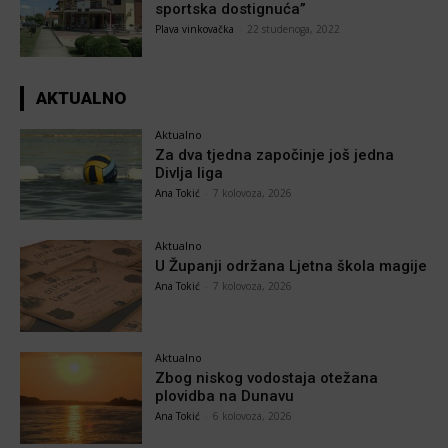
sportska dostignuća”
Plava vinkovačka
-
22 studenoga, 2022
AKTUALNO
Aktualno
Za dva tjedna započinje još jedna
Divlja liga
Ana Tokić
-
7 kolovoza, 2026
Aktualno
U Županji održana Ljetna škola magije
Ana Tokić
-
7 kolovoza, 2026
Aktualno
Zbog niskog vodostaja otežana
plovidba na Dunavu
Ana Tokić
-
6 kolovoza, 2026