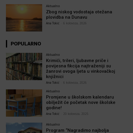
Aktualno
Zbog niskog vodostaja otežana
plovidba na Dunavu
Ana Tokić
-
6 kolovoza, 2026
POPULARNO
Aktualno
Krimići, trileri, ljubavne priče i
povijesna fikcija najtraženiji su
žanrovi ovoga ljeta u vinkovačkoj
knjižnici
Ana Tokić
-
6 kolovoza, 2026
Aktualno
Promjene u školskom kalendaru
obilježit će početak nove školske
godine!
Ana Tokić
-
20 kolovoza, 2025
Aktualno
Program “Nagradimo najbolja