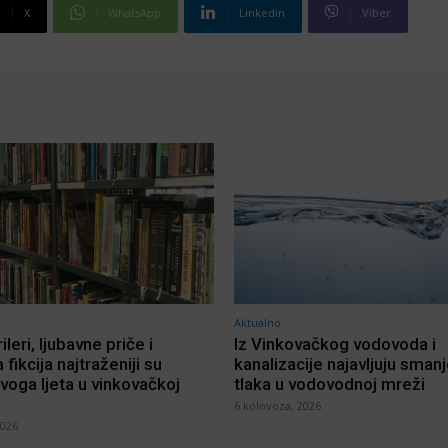
X
WhatsApp
Linkedin
Viber
Aktualno
rileri, ljubavne priče i
Iz Vinkovačkog vodovoda i
 fikcija najtraženiji su
kanalizacije najavljuju sman
voga ljeta u vinkovačkoj
tlaka u vodovodnoj mreži
6 kolovoza, 2026
2026