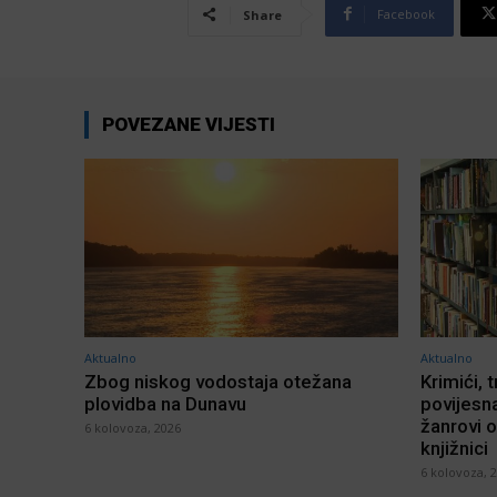
Facebook
Share
POVEZANE VIJESTI
Aktualno
Aktualno
Zbog niskog vodostaja otežana
Krimići, t
plovidba na Dunavu
povijesna
žanrovi o
6 kolovoza, 2026
knjižnici
6 kolovoza, 