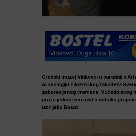
Gradski muzej Vinkovci u suradnji s A
Arheologiju Filozofskog fakulteta Sveuč
zaboravljenog vremena. Vučedolskog nas
pruža jedinstven uvid u duboku prapovi
uz rijeku Bosut.