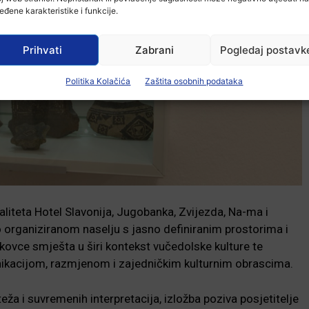
eđene karakteristike i funkcije.
Prihvati
Zabrani
Pogledaj postavk
Politika Kolačića
Zaštita osobnih podataka
kaliteta Hotel Slavonija, Jugobanka, Zvijezda, Na-ma i
o organiziranom naselju s jasno definiranim prostorima i
nkovce smješta u širi kontekst vučedolske kulture te
ikacijom, razmjenom i zajedničkim kulturnim obrascima.
eža i suvremenih interpretacija, izložba poziva posjetitelje