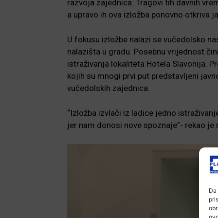
razvoja zajednica. Tragovi tih davnih vr
a upravo ih ova izložba ponovno otkriva ja
U fokusu izložbe nalazi se vučedolsko nase
nalazišta u gradu. Posebnu vrijednost či
istraživanja lokaliteta Hotela Slavonija. 
kojih su mnogi prvi put predstavljeni jav
vučedolskih zajednica.
“Izložba izvlači iz ladice jedno istraživan
jer nam donosi nove spoznaje”- rekao je 
Da 
pri
obr
ovo