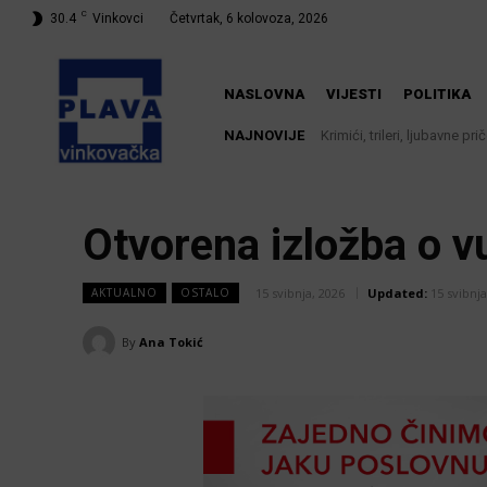
C
30.4
Vinkovci
Četvrtak, 6 kolovoza, 2026
NASLOVNA
VIJESTI
POLITIKA
NAJNOVIJE
Krimići, trileri, ljubavne priče
Iz Vinkovačkog vodovoda i
knjižnici
Otvorena izložba o v
15 svibnja, 2026
Updated:
15 svibnja
AKTUALNO
OSTALO
By
Ana Tokić