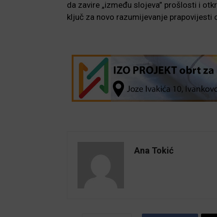
da zavire „između slojeva” prošlosti i ot
ključ za novo razumijevanje prapovijesti
Ana Tokić