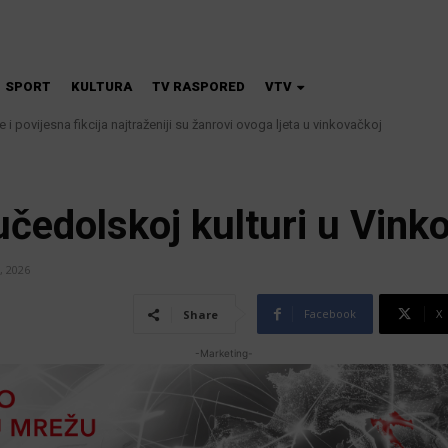
SPORT
KULTURA
TV RASPORED
VTV
 i povijesna fikcija najtraženiji su žanrovi ovoga ljeta u vinkovačkoj
 kanalizacije najavljuju smanjenje tlaka u vodovodnoj mreži
učedolskoj kulturi u Vink
, 2026
Facebook
X
Share
-Marketing-