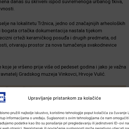
emena danas su skriveni ispod suvremenoga urbanog tkiva,
vnosti.
lje na lokalitetu Tržnica, jedno od značajnijih arheoloških
ni bogata crtačka dokumentacija nastala tijekom
Precizni crteži keramičkog posuđa i drugih predmeta, od
nosti, otvaraju prostor za nova tumačenja svakodnevice
je koje je vršeno prije više od pedeset godina i jako je važna
ravnatelj Gradskog muzeja Vinkovci, Hrvoje Vulić.
Upravljanje pristankom za kolačiće
bismo pružili najbolje iskustvo, koristimo tehnologije poput kolačića za čuvanje i/
stup informacijama o uređaju. Suglasnost s ovim tehnologijama će nam omogućiti
ađujemo podatke kao što su ponašanje pri pregledavanju ili jedinstveni ID-ovi na
j web stranici. Nepristanak ili povlačenje suglasnosti može negativno utjecati na