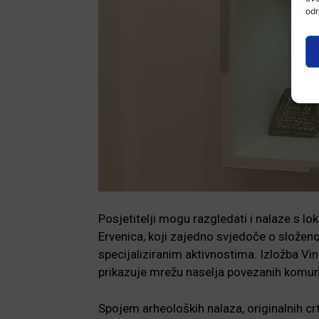
odr
Posjetitelji mogu razgledati i nalaze s lo
Ervenica, koji zajedno svjedoče o složen
specijaliziranim aktivnostima. Izložba Vi
prikazuje mrežu naselja povezanih komun
Spojem arheoloških nalaza, originalnih crt