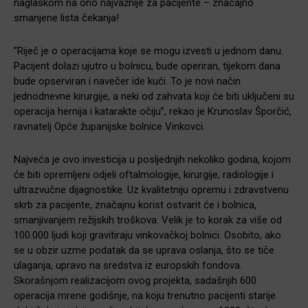
naglaskom na ono najvažnije za pacijente – značajno
smanjene lista čekanja!
”Riječ je o operacijama koje se mogu izvesti u jednom danu.
Pacijent dolazi ujutro u bolnicu, bude operiran, tijekom dana
bude opserviran i navečer ide kući. To je novi način
jednodnevne kirurgije, a neki od zahvata koji će biti uključeni su
operacija hernija i katarakte očiju”, rekao je Krunoslav Šporčić,
ravnatelj Opće županijske bolnice Vinkovci.
Najveća je ovo investicija u posljednjih nekoliko godina, kojom
će biti opremljeni odjeli oftalmologije, kirurgije, radiologije i
ultrazvučne dijagnostike. Uz kvalitetniju opremu i zdravstvenu
skrb za pacijente, značajnu korist ostvarit će i bolnica,
smanjivanjem režijskih troškova. Velik je to korak za više od
100.000 ljudi koji gravitiraju vinkovačkoj bolnici. Osobito, ako
se u obzir uzme podatak da se uprava oslanja, što se tiče
ulaganja, upravo na sredstva iz europskih fondova.
Skorašnjom realizacijom ovog projekta, sadašnjih 600
operacija mrene godišnje, na koju trenutno pacijenti starije