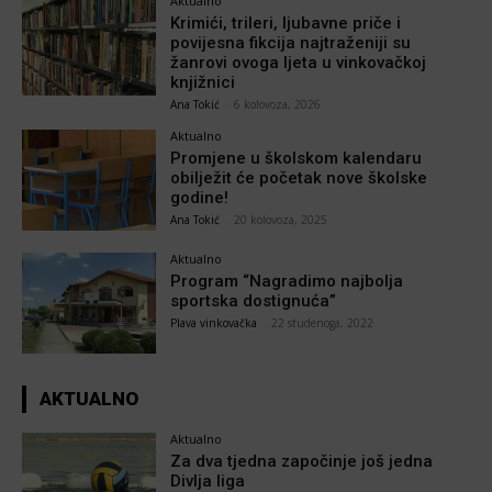
Aktualno
Krimići, trileri, ljubavne priče i
povijesna fikcija najtraženiji su
žanrovi ovoga ljeta u vinkovačkoj
knjižnici
Ana Tokić
-
6 kolovoza, 2026
Aktualno
Promjene u školskom kalendaru
obilježit će početak nove školske
godine!
Ana Tokić
-
20 kolovoza, 2025
Aktualno
Program “Nagradimo najbolja
sportska dostignuća”
Plava vinkovačka
-
22 studenoga, 2022
AKTUALNO
Aktualno
Za dva tjedna započinje još jedna
Divlja liga