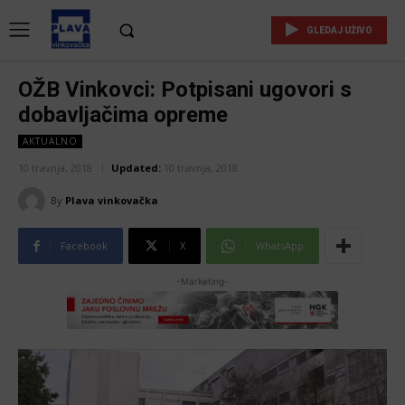
GLEDAJ UŽIVO
OŽB Vinkovci: Potpisani ugovori s
dobavljačima opreme
AKTUALNO
10 travnja, 2018
Updated:
10 travnja, 2018
By
Plava vinkovačka
Facebook
X
WhatsApp
-Marketing-