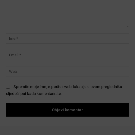
Komentar:
Ime
Ema
We
Spremite moje ime, e-poštu i web-lokaciju u ovom pregledniku
sljedeći put kada komentarirate.