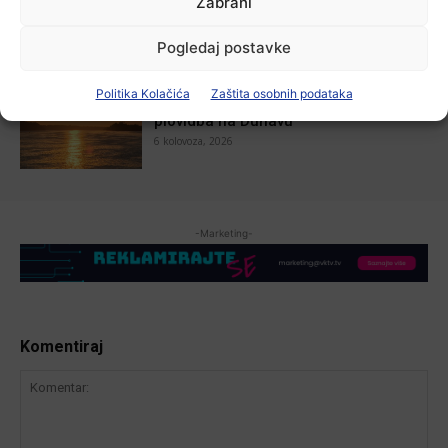
Zabrani
7 kolovoza, 2026
Pogledaj postavke
Aktualno
Politika Kolačića
Zaštita osobnih podataka
Zbog niskog vodostaja otežana
plovidba na Dunavu
6 kolovoza, 2026
-Marketing-
Komentiraj