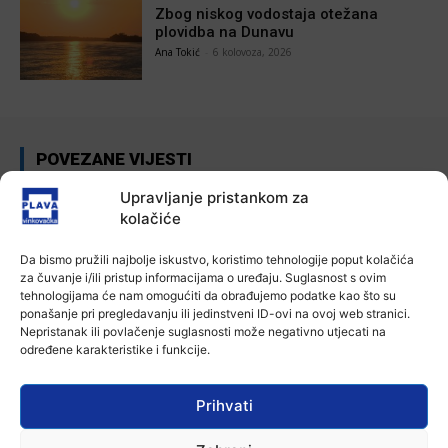
Zbog niskog vodostaja otežana
plovidba na Dunavu
Ana Tokić
-
6 kolovoza, 2026
POVEZANE VIJESTI
Aktualno
Upravljanje pristankom za
Autoklub Vinkovci u rujnu će obilježiti
kolačiće
stotu godišnjicu djelovanja
7 kolovoza, 2026
Da bismo pružili najbolje iskustvo, koristimo tehnologije poput kolačića
za čuvanje i/ili pristup informacijama o uređaju. Suglasnost s ovim
tehnologijama će nam omogućiti da obrađujemo podatke kao što su
Aktualno
ponašanje pri pregledavanju ili jedinstveni ID-ovi na ovoj web stranici.
Za dva tjedna započinje još jedna
Nepristanak ili povlačenje suglasnosti može negativno utjecati na
Divlja liga
određene karakteristike i funkcije.
7 kolovoza, 2026
Prihvati
Aktualno
U Županji održana Ljetna škola magije