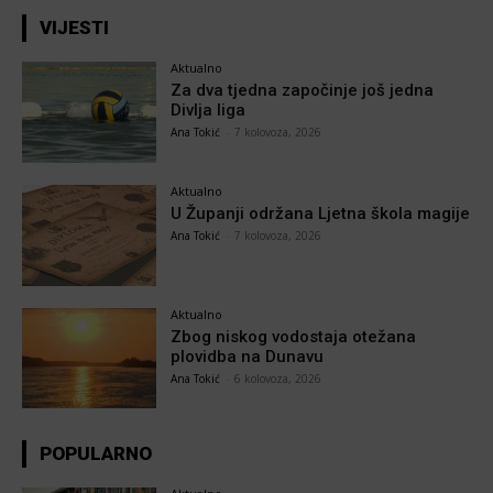
VIJESTI
Aktualno
Za dva tjedna započinje još jedna
Divlja liga
Ana Tokić
-
7 kolovoza, 2026
Aktualno
U Županji održana Ljetna škola magije
Ana Tokić
-
7 kolovoza, 2026
Aktualno
Zbog niskog vodostaja otežana
plovidba na Dunavu
Ana Tokić
-
6 kolovoza, 2026
POPULARNO