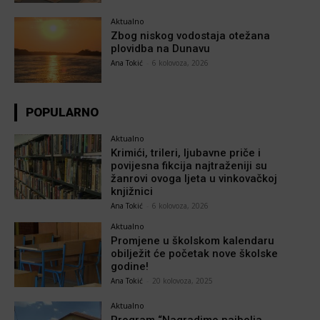
Aktualno
Zbog niskog vodostaja otežana
plovidba na Dunavu
Ana Tokić
-
6 kolovoza, 2026
POPULARNO
Aktualno
Krimići, trileri, ljubavne priče i
povijesna fikcija najtraženiji su
žanrovi ovoga ljeta u vinkovačkoj
knjižnici
Ana Tokić
-
6 kolovoza, 2026
Aktualno
Promjene u školskom kalendaru
obilježit će početak nove školske
godine!
Ana Tokić
-
20 kolovoza, 2025
Aktualno