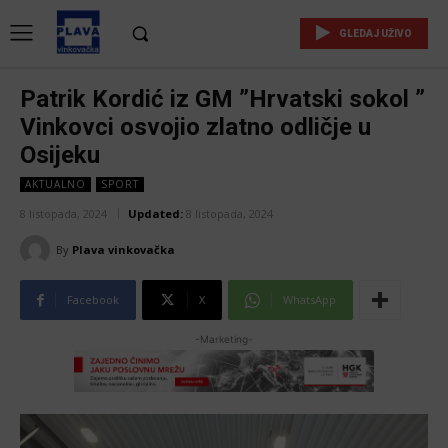
GLEDAJ UŽIVO
Patrik Kordić iz GM ”Hrvatski sokol ”
Vinkovci osvojio zlatno odličje u
Osijeku
AKTUALNO
SPORT
8 listopada, 2024
Updated:
8 listopada, 2024
By
Plava vinkovačka
Facebook
X
WhatsApp
-Marketing-