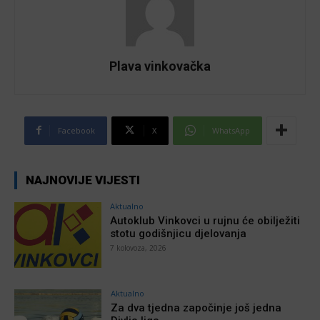
Plava vinkovačka
Facebook
X
WhatsApp
NAJNOVIJE VIJESTI
Aktualno
Autoklub Vinkovci u rujnu će obilježiti
stotu godišnjicu djelovanja
7 kolovoza, 2026
Aktualno
Za dva tjedna započinje još jedna