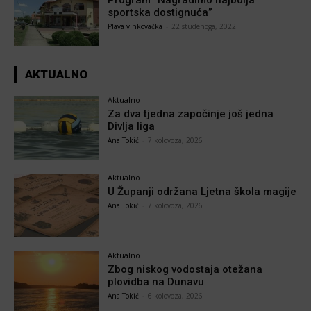
Program “Nagradimo najbolja
sportska dostignuća”
Plava vinkovačka
-
22 studenoga, 2022
AKTUALNO
Aktualno
Za dva tjedna započinje još jedna
Divlja liga
Ana Tokić
-
7 kolovoza, 2026
Aktualno
U Županji održana Ljetna škola magije
Ana Tokić
-
7 kolovoza, 2026
Aktualno
Zbog niskog vodostaja otežana
plovidba na Dunavu
Ana Tokić
-
6 kolovoza, 2026