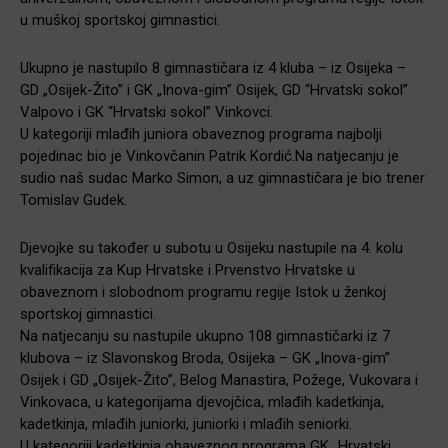
u muškoj sportskoj gimnastici.
Ukupno je nastupilo 8 gimnastičara iz 4 kluba – iz Osijeka –
GD „Osijek-Žito” i GK „Inova-gim” Osijek, GD “Hrvatski sokol”
Valpovo i GK “Hrvatski sokol” Vinkovci.
U kategoriji mlađih juniora obaveznog programa najbolji
pojedinac bio je Vinkovčanin Patrik Kordić.Na natjecanju je
sudio naš sudac Marko Simon, a uz gimnastičara je bio trener
Tomislav Gudek.
Djevojke su također u subotu u Osijeku nastupile na 4. kolu
kvalifikacija za Kup Hrvatske i Prvenstvo Hrvatske u
obaveznom i slobodnom programu regije Istok u ženkoj
sportskoj gimnastici.
Na natjecanju su nastupile ukupno 108 gimnastičarki iz 7
klubova – iz Slavonskog Broda, Osijeka – GK „Inova-gim”
Osijek i GD „Osijek-Žito”, Belog Manastira, Požege, Vukovara i
Vinkovaca, u kategorijama djevojčica, mlađih kadetkinja,
kadetkinja, mlađih juniorki, juniorki i mlađih seniorki.
U kategoriji kadetkinja obaveznog programa GK „Hrvatski