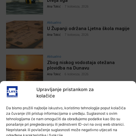
Divlja liga
Ana Tokić
-
7 kolovoza, 2026
Aktualno
U Županji održana Ljetna škola magije
Ana Tokić
-
7 kolovoza, 2026
Aktualno
Zbog niskog vodostaja otežana
plovidba na Dunavu
Ana Tokić
-
6 kolovoza, 2026
Upravljanje pristankom za
kolačiće
POVEZANE VIJESTI
Da bismo pružili najbolje iskustvo, koristimo tehnologije poput kolačića
za čuvanje i/ili pristup informacijama o uređaju. Suglasnost s ovim
Aktualno
tehnologijama će nam omogućiti da obrađujemo podatke kao što su
Autoklub Vinkovci u rujnu će obilježiti
ponašanje pri pregledavanju ili jedinstveni ID-ovi na ovoj web stranici.
stotu godišnjicu djelovanja
Nepristanak ili povlačenje suglasnosti može negativno utjecati na
određene karakteristike i funkcije.
7 kolovoza, 2026