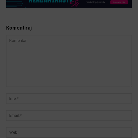
Komentiraj
Komentar:
Ime
Ema
We