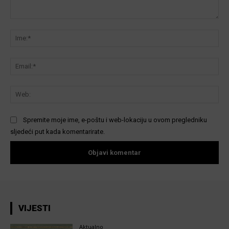
Komentar:
Ime
Ema
We
Spremite moje ime, e-poštu i web-lokaciju u ovom pregledniku
sljedeći put kada komentarirate.
VIJESTI
Aktualno