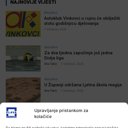
NAJNOVIJE VIJESTI
Aktualno
Autoklub Vinkovci u rujnu će obilježiti
stotu godišnjicu djelovanja
7 kolovoza, 2026
Aktualno
Za dva tjedna započinje još jedna
Divlja liga
Ana Tokić
-
7 kolovoza, 2026
Aktualno
U Županji održana Ljetna škola magije
Ana Tokić
-
7 kolovoza, 2026
Upravljanje pristankom za
Aktualno
kolačiće
Zbog niskog vodostaja otežana
plovidba na Dunavu
Ana Tokić
-
6 kolovoza, 2026
Da bismo pružili najbolje iskustvo, koristimo tehnologije poput kolačića