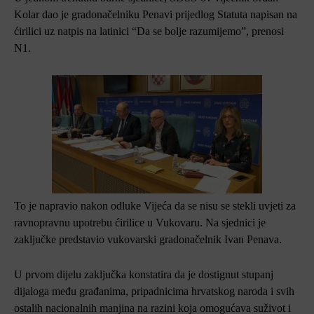
Kolar dao je gradonačelniku Penavi prijedlog Statuta napisan na
ćirilici uz natpis na latinici “Da se bolje razumijemo”, prenosi
N1.
To je napravio nakon odluke Vijeća da se nisu se stekli uvjeti za
ravnopravnu upotrebu ćirilice u Vukovaru.
Na sjednici je
zaključke predstavio vukovarski gradonačelnik Ivan Penava.
U prvom dijelu zaključka konstatira da je dostignut stupanj
dijaloga među građanima, pripadnicima hrvatskog naroda i svih
ostalih nacionalnih manjina na razini koja omogućava suživot i