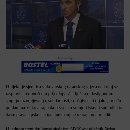
-Marketing-
U tijeku je sjednica vukovarskog Gradskog vijeća na kojoj se
raspravlja o donošenju prijedloga Zaključka o dostignutom
stupnju razumijevanja, solidarnosti, snošljivosti i dijaloga među
građanima Vukovara, nakon što je u srpnju Ustavni sud odlučio
da se prava srpske nacionalne manjine moraju unaprijediti.
U jednom trenutku burne sjednice, SDSS-ov vijećnik Srđan