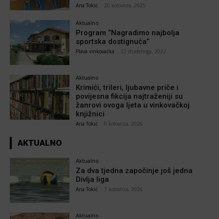
Ana Tokić
-
20 kolovoza, 2025
Aktualno
Program “Nagradimo najbolja
sportska dostignuća”
Plava vinkovačka
-
22 studenoga, 2022
Aktualno
Krimići, trileri, ljubavne priče i
povijesna fikcija najtraženiji su
žanrovi ovoga ljeta u vinkovačkoj
knjižnici
Ana Tokić
-
6 kolovoza, 2026
AKTUALNO
Aktualno
Za dva tjedna započinje još jedna
Divlja liga
Ana Tokić
-
7 kolovoza, 2026
Aktualno