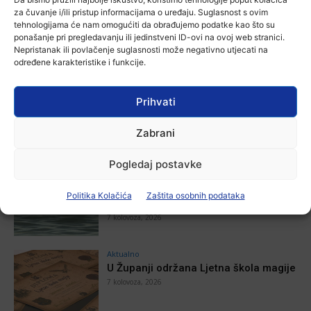
za čuvanje i/ili pristup informacijama o uređaju. Suglasnost s ovim
tehnologijama će nam omogućiti da obrađujemo podatke kao što su
ponašanje pri pregledavanju ili jedinstveni ID-ovi na ovoj web stranici.
Nepristanak ili povlačenje suglasnosti može negativno utjecati na
određene karakteristike i funkcije.
POVEZANE VIJESTI
Aktualno
Prihvati
Autoklub Vinkovci u rujnu će obilježiti
stotu godišnjicu djelovanja
Zabrani
7 kolovoza, 2026
Pogledaj postavke
Aktualno
Za dva tjedna započinje još jedna
Politika Kolačića
Zaštita osobnih podataka
Divlja liga
7 kolovoza, 2026
Aktualno
U Županji održana Ljetna škola magije
7 kolovoza, 2026