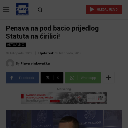
GLEDAJ UŽIVO
Penava na pod bacio prijedlog
Statuta na ćirilici!
AKTUALNO
18 listopada, 2019
Updated:
18 listopada, 2019
By
Plava vinkovačka
Facebook
X
WhatsApp
-Marketing-