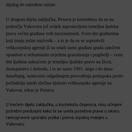
dijalog do određene razine.
U drugom dijelu zaključka, Penava je konstatirao da su na
području Vukovara još uvijek zapostavljena temeljna ljudska
prava većini građana svih nacionalnosti. Svim tim građanima
koji imaju jedan nazivnik – a to je da su se usprotivili
velikosrpskoj agresiji ili su ostali samo građani grada zatočeni
opsadom u nehumanim uvjetima granatiranja i pogibelji – svim
tim ljudima uskraćeno je temeljno ljudsko pravo na život,
dostojanstvo i slobodu, i to ne samo 1991. nego i do dana
današnjeg, sustavnim odgađanjem provođenja postupaka protiv
počinitelja ratnih zločina tijekom velikosrpske agresije na
Vukovar, rekao je Penava.
U trećem dijelu zaključka, u kontekstu činjenica, nisu učinjeni
potrebni preduvjeti kako bi se uvela posebna prava u okviru
ravnopravne uporabe jezika i pisma srpskoj manjini u
Vukovaru.