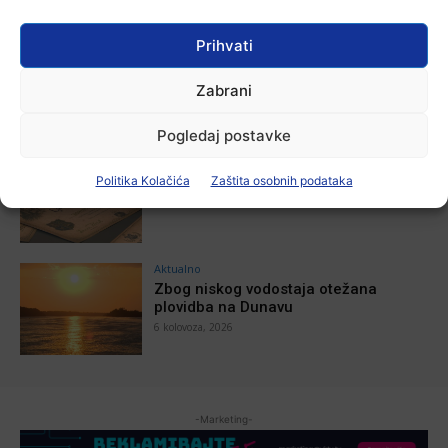
Prihvati
Aktualno
Za dva tjedna započinje još jedna
Divlja liga
Zabrani
7 kolovoza, 2026
Pogledaj postavke
Aktualno
U Županji održana Ljetna škola magije
Politika Kolačića
Zaštita osobnih podataka
7 kolovoza, 2026
Aktualno
Zbog niskog vodostaja otežana
plovidba na Dunavu
6 kolovoza, 2026
-Marketing-