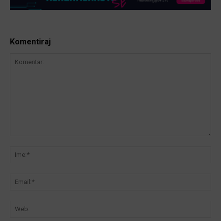
Komentiraj
Komentar:
Ime
Ema
We