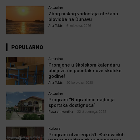
Aktualno
Zbog niskog vodostaja otežana
plovidba na Dunavu
Ana Tokić
-
6 kolovoza, 2026
POPULARNO
Aktualno
Promjene u školskom kalendaru
obilježit će početak nove školske
godine!
Ana Tokić
-
20 kolovoza, 2025
Aktualno
Program “Nagradimo najbolja
sportska dostignuća”
Plava vinkovačka
-
22 studenoga, 2022
Kultura
Program otvorenja 51. Đakovačkih