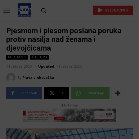
GLEDAJ UŽIVO
Pjesmom i plesom poslana poruka
protiv nasilja nad ženama i
djevojčicama
AKTUALNO
KULTURA
14 veljače, 2025
Updated:
14 veljače, 2025
By
Plava vinkovačka
Facebook
X
WhatsApp
-Marketing-