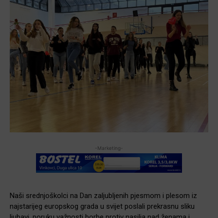
-Marketing-
Naši srednjoškolci na Dan zaljubljenih pjesmom i plesom iz
najstarijeg europskog grada u svijet poslali prekrasnu sliku
ljubavi, poruku važnosti borbe protiv nasilja nad ženama i