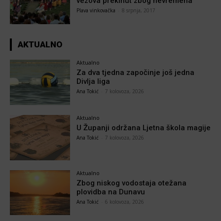
vezova prekinut zbog nevremena
Plava vinkovačka
-
8 srpnja, 2017
AKTUALNO
Aktualno
Za dva tjedna započinje još jedna
Divlja liga
Ana Tokić
-
7 kolovoza, 2026
Aktualno
U Županji održana Ljetna škola magije
Ana Tokić
-
7 kolovoza, 2026
Aktualno
Zbog niskog vodostaja otežana
plovidba na Dunavu
Ana Tokić
-
6 kolovoza, 2026