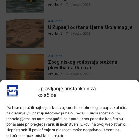
Ana Tokić
-
7 kolovoza, 2026
Aktualno
U Županji održana Ljetna škola magije
Ana Tokić
-
7 kolovoza, 2026
Aktualno
Zbog niskog vodostaja otežana
plovidba na Dunavu
Ana Tokić
-
6 kolovoza, 2026
Upravljanje pristankom za
kolačiće
POVEZANE VIJESTI
Da bismo pružili najbolje iskustvo, koristimo tehnologije poput kolačića
za čuvanje i/ili pristup informacijama o uređaju. Suglasnost s ovim
Aktualno
tehnologijama će nam omogućiti da obrađujemo podatke kao što su
Autoklub Vinkovci u rujnu će obilježiti
ponašanje pri pregledavanju ili jedinstveni ID-ovi na ovoj web stranici.
stotu godišnjicu djelovanja
Nepristanak ili povlačenje suglasnosti može negativno utjecati na
određene karakteristike i funkcije.
7 kolovoza, 2026