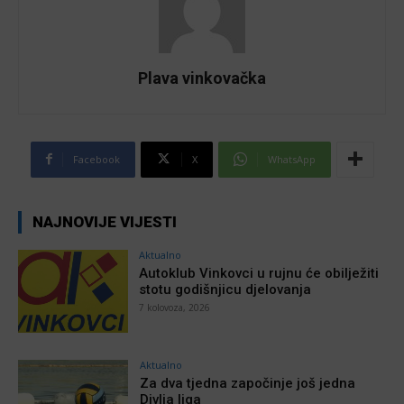
Plava vinkovačka
Facebook
X
WhatsApp
NAJNOVIJE VIJESTI
Aktualno
Autoklub Vinkovci u rujnu će obilježiti
stotu godišnjicu djelovanja
7 kolovoza, 2026
Aktualno
Za dva tjedna započinje još jedna
Divlja liga