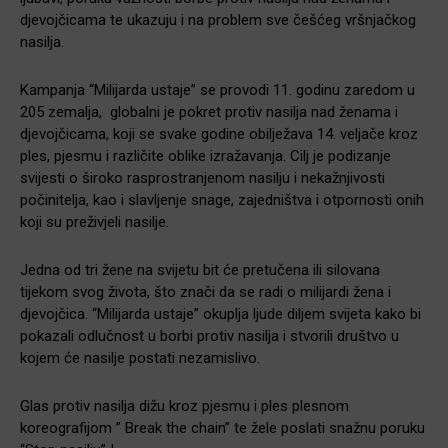
djevojčicama te ukazuju i na problem sve češćeg vršnjačkog
nasilja.
Kampanja “Milijarda ustaje” se provodi 11. godinu zaredom u
205 zemalja, globalni je pokret protiv nasilja nad ženama i
djevojčicama, koji se svake godine obilježava 14. veljače kroz
ples, pjesmu i različite oblike izražavanja. Cilj je podizanje
svijesti o široko rasprostranjenom nasilju i nekažnjivosti
počinitelja, kao i slavljenje snage, zajedništva i otpornosti onih
koji su preživjeli nasilje.
Jedna od tri žene na svijetu bit će pretučena ili silovana
tijekom svog života, što znači da se radi o milijardi žena i
djevojčica. “Milijarda ustaje” okuplja ljude diljem svijeta kako bi
pokazali odlučnost u borbi protiv nasilja i stvorili društvo u
kojem će nasilje postati nezamislivo.
Glas protiv nasilja dižu kroz pjesmu i ples plesnom
koreografijom ” Break the chain” te žele poslati snažnu poruku