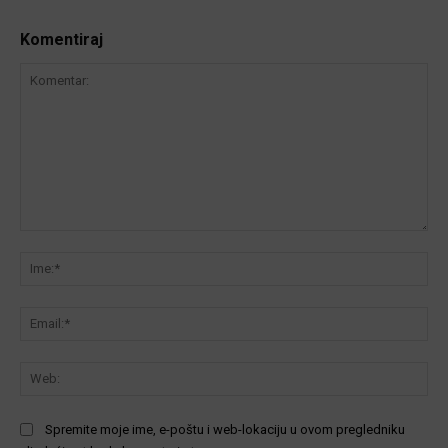
Komentiraj
Komentar:
Ime
Ema
We
Spremite moje ime, e-poštu i web-lokaciju u ovom pregledniku