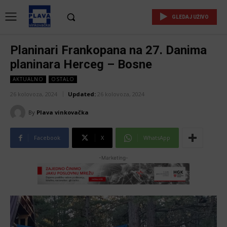
GLEDAJ UŽIVO
Planinari Frankopana na 27. Danima
planinara Herceg – Bosne
AKTUALNO
OSTALO
26 kolovoza, 2024
Updated:
26 kolovoza, 2024
By
Plava vinkovačka
Facebook
X
WhatsApp
-Marketing-