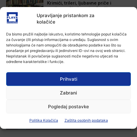
Krimići, trileri, ljubavne priče i
povijesna fikcija najtraženiji su
žanrovi ovoga ljeta u vinkovačkoj
Upravljanje pristankom za
knjižnici
kolačiće
6 kolovoza, 2026
Da bismo pružili najbolje iskustvo, koristimo tehnologije poput kolačića
Aktualno
za čuvanje i/ili pristup informacijama o uređaju. Suglasnost s ovim
Iz Vinkovačkog vodovoda i
tehnologijama će nam omogućiti da obrađujemo podatke kao što su
kanalizacije najavljuju smanjenje
ponašanje pri pregledavanju ili jedinstveni ID-ovi na ovoj web stranici.
tlaka u vodovodnoj mreži
Nepristanak ili povlačenje suglasnosti može negativno utjecati na
6 kolovoza, 2026
određene karakteristike i funkcije.
Aktualno
Poziv na racionalno korištenje vode
Prihvati
6 kolovoza, 2026
Zabrani
Pogledaj postavke
-Marketing-
Politika Kolačića
Zaštita osobnih podataka