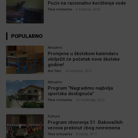
Poziv na racionalno korištenje vode
Plava vinkovačka
-
6 kolovoza, 2026
POPULARNO
Aktualno
Promjene u školskom kalendaru
obilježit će početak nove školske
godine!
Ana Tokić
-
20 kolovoza, 2025
Aktualno
Program “Nagradimo najbolja
sportska dostignuća”
Plava vinkovačka
-
22 studenoga, 2022
Kultura
Program otvorenja 51. Đakovačkih
vezova prekinut zbog nevremena
Plava vinkovačka
-
8 srpnja, 2017