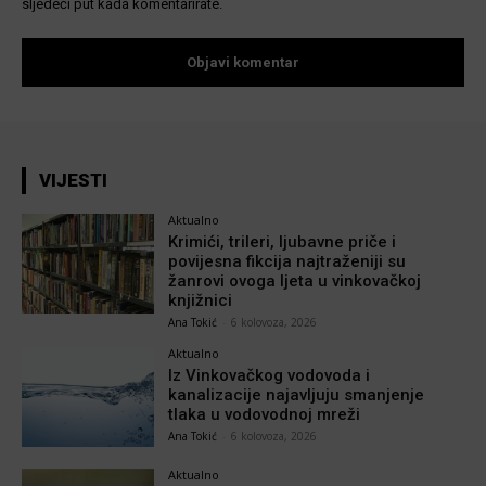
sljedeći put kada komentarirate.
VIJESTI
Aktualno
Krimići, trileri, ljubavne priče i
povijesna fikcija najtraženiji su
žanrovi ovoga ljeta u vinkovačkoj
knjižnici
Ana Tokić
-
6 kolovoza, 2026
Aktualno
Iz Vinkovačkog vodovoda i
kanalizacije najavljuju smanjenje
tlaka u vodovodnoj mreži
Ana Tokić
-
6 kolovoza, 2026
Aktualno