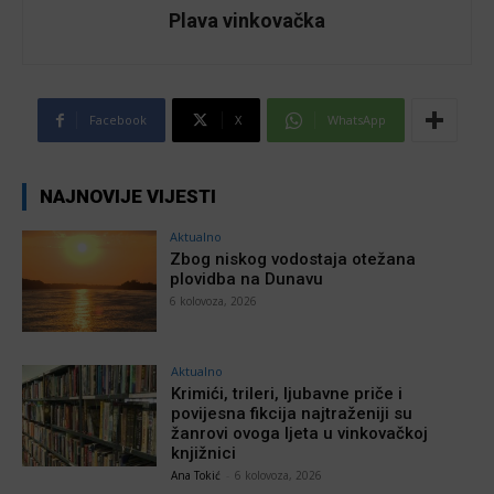
Plava vinkovačka
Facebook
X
WhatsApp
NAJNOVIJE VIJESTI
Aktualno
Zbog niskog vodostaja otežana
plovidba na Dunavu
6 kolovoza, 2026
Aktualno
Krimići, trileri, ljubavne priče i
povijesna fikcija najtraženiji su
žanrovi ovoga ljeta u vinkovačkoj
knjižnici
Ana Tokić
-
6 kolovoza, 2026