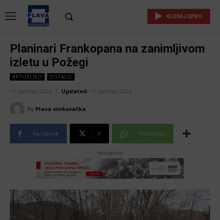
GLEDAJ UŽIVO
Planinari Frankopana na zanimljivom
izletu u Požegi
AKTUALNO
OSTALO
17 siječnja, 2024
Updated:
17 siječnja, 2024
By
Plava vinkovačka
Facebook
X
WhatsApp
-Marketing-