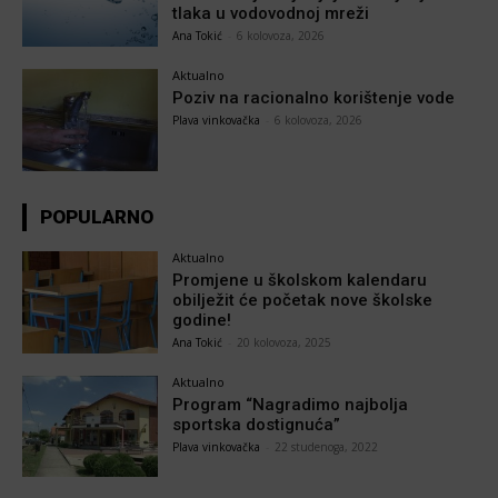
tlaka u vodovodnoj mreži
Ana Tokić
-
6 kolovoza, 2026
Aktualno
Poziv na racionalno korištenje vode
Plava vinkovačka
-
6 kolovoza, 2026
POPULARNO
Aktualno
Promjene u školskom kalendaru
obilježit će početak nove školske
godine!
Ana Tokić
-
20 kolovoza, 2025
Aktualno
Program “Nagradimo najbolja
sportska dostignuća”
Plava vinkovačka
-
22 studenoga, 2022