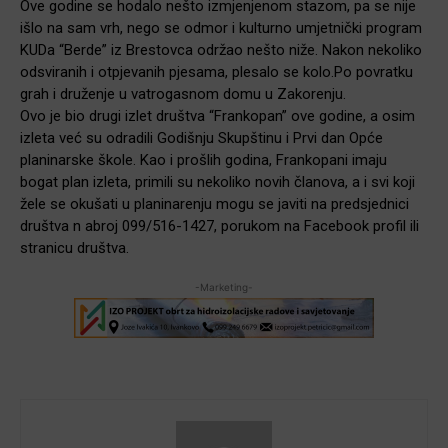
Ove godine se hodalo nešto izmjenjenom stazom, pa se nije
išlo na sam vrh, nego se odmor i kulturno umjetnički program
KUDa “Berde” iz Brestovca održao nešto niže. Nakon nekoliko
odsviranih i otpjevanih pjesama, plesalo se kolo.Po povratku
grah i druženje u vatrogasnom domu u Zakorenju.
Ovo je bio drugi izlet društva “Frankopan” ove godine, a osim
izleta već su odradili Godišnju Skupštinu i Prvi dan Opće
planinarske škole. Kao i prošlih godina, Frankopani imaju
bogat plan izleta, primili su nekoliko novih članova, a i svi koji
žele se okušati u planinarenju mogu se javiti na predsjednici
društva n abroj 099/516-1427, porukom na Facebook profil ili
stranicu društva.
-Marketing-