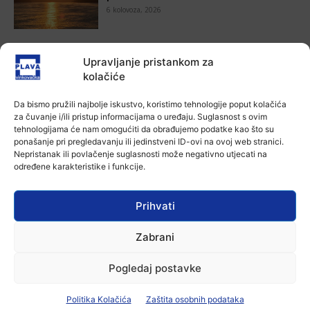
6 kolovoza, 2026
Aktualno
Krimići, trileri, ljubavne priče i
Upravljanje pristankom za
povijesna fikcija najtraženiji su
kolačiće
žanrovi ovoga ljeta u vinkovačkoj
knjižnici
Da bismo pružili najbolje iskustvo, koristimo tehnologije poput kolačića
6 kolovoza, 2026
za čuvanje i/ili pristup informacijama o uređaju. Suglasnost s ovim
tehnologijama će nam omogućiti da obrađujemo podatke kao što su
Aktualno
ponašanje pri pregledavanju ili jedinstveni ID-ovi na ovoj web stranici.
Iz Vinkovačkog vodovoda i
Nepristanak ili povlačenje suglasnosti može negativno utjecati na
kanalizacije najavljuju smanjenje
određene karakteristike i funkcije.
tlaka u vodovodnoj mreži
6 kolovoza, 2026
Prihvati
Aktualno
Poziv na racionalno korištenje vode
Zabrani
6 kolovoza, 2026
Pogledaj postavke
Politika Kolačića
Zaštita osobnih podataka