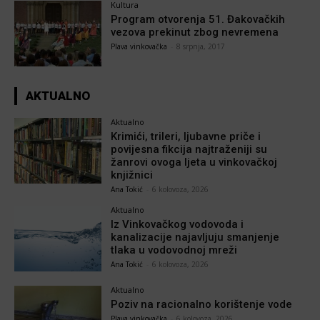
Kultura
Program otvorenja 51. Đakovačkih
vezova prekinut zbog nevremena
Plava vinkovačka
-
8 srpnja, 2017
AKTUALNO
Aktualno
Krimići, trileri, ljubavne priče i
povijesna fikcija najtraženiji su
žanrovi ovoga ljeta u vinkovačkoj
knjižnici
Ana Tokić
-
6 kolovoza, 2026
Aktualno
Iz Vinkovačkog vodovoda i
kanalizacije najavljuju smanjenje
tlaka u vodovodnoj mreži
Ana Tokić
-
6 kolovoza, 2026
Aktualno
Poziv na racionalno korištenje vode
Plava vinkovačka
-
6 kolovoza, 2026