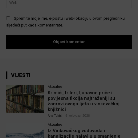
We
Spremite moje ime, e-poštu i web-lokaciju u ovom pregledniku
sljedeći put kada komentarirate.
VIJESTI
Aktualno
Krimići, trileri, ljubavne priče i
povijesna fikcija najtraženiji su
žanrovi ovoga ljeta u vinkovačkoj
knjižnici
Ana Tokić
-
6 kolovoza, 2026
Aktualno
Iz Vinkovačkog vodovoda i
kanalizacije najavljuju smanjenje