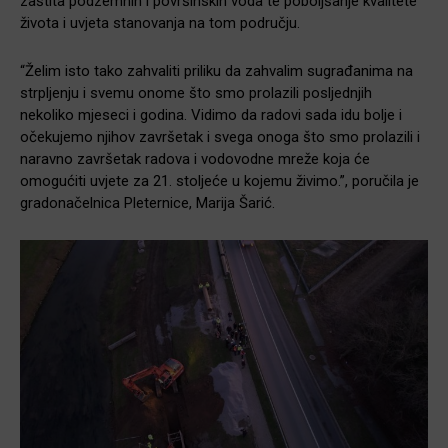
zaštita podzemnih i površinskih voda te poboljšanje kvalitete
života i uvjeta stanovanja na tom području.
“Želim isto tako zahvaliti priliku da zahvalim sugrađanima na
strpljenju i svemu onome što smo prolazili posljednjih
nekoliko mjeseci i godina. Vidimo da radovi sada idu bolje i
očekujemo njihov završetak i svega onoga što smo prolazili i
naravno završetak radova i vodovodne mreže koja će
omogućiti uvjete za 21. stoljeće u kojemu živimo.”, poručila je
gradonačelnica Pleternice, Marija Šarić.