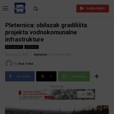
GLEDAJ UŽIVO
Pleternica: obilazak gradilišta
projekta vodnokomunalne
infrastrukture
AKTUALNO
OSTALO
10 prosinca, 2025
Updated:
10 prosinca, 2025
By
Ana Tokić
Facebook
X
WhatsApp
-Marketing-