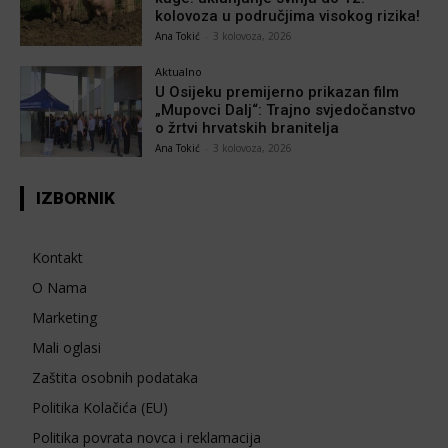
kolovoza u područjima visokog rizika!
Ana Tokić
-
3 kolovoza, 2026
Aktualno
U Osijeku premijerno prikazan film
„Mupovci Dalj“: Trajno svjedočanstvo
o žrtvi hrvatskih branitelja
Ana Tokić
-
3 kolovoza, 2026
IZBORNIK
Kontakt
O Nama
Marketing
Mali oglasi
Zaštita osobnih podataka
Politika Kolačića (EU)
Politika povrata novca i reklamacija