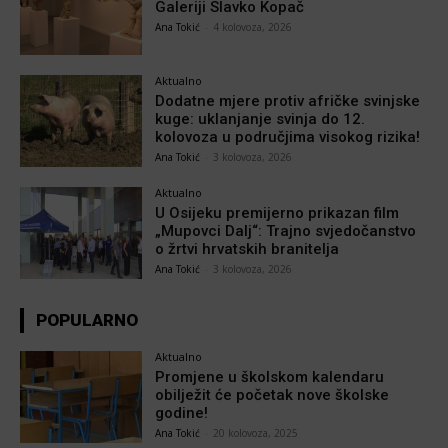
Galeriji Slavko Kopač
Ana Tokić
-
4 kolovoza, 2026
Aktualno
Dodatne mjere protiv afričke svinjske
kuge: uklanjanje svinja do 12.
kolovoza u područjima visokog rizika!
Ana Tokić
-
3 kolovoza, 2026
Aktualno
U Osijeku premijerno prikazan film
„Mupovci Dalj“: Trajno svjedočanstvo
o žrtvi hrvatskih branitelja
Ana Tokić
-
3 kolovoza, 2026
POPULARNO
Aktualno
Promjene u školskom kalendaru
obilježit će početak nove školske
godine!
Ana Tokić
-
20 kolovoza, 2025