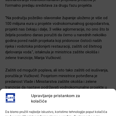
formalno predaju sredstava za drugu fazu projekta.
“Na području požeško-slavonske županije uloženo je više od
100 milijuna eura u projekte vodnokomunalnog gospodarstva,
projekti nas čekaju i dalje, 3 velike aglomeracije, no ono što bi
željela posebno danas poručiti da ćemo u narednih nekoliko
godina pored naših projekata koji pridonose čistoći naših
rijeka i vodotoka pridonijeti restauraciji, zaštiti od štetnog
djelovanja voda.”, istaknula je ministrica zaštite okoliša i
zelene tranzicije, Marija Vučković.
Zaštiti od mogućih poplava, ali isto tako zaštiti od isušivanja,
poručila je Vučković. Posjetom ministrice potvrđena je
predanost Vlade i Ministarstva zaštite okoliša i zelene
tranzicije da nastave podržavati vodnokomunalne projekte u
Slavoniji, čime se osigurava financijska i institucionalna
Upravljanje pristankom za
stabilnost za završetak svih planiranih radova.
kolačiće
Da bismo pružili najbolje iskustvo, koristimo tehnologije poput kolačića
-Marketing-