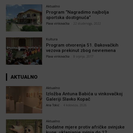
Aktualno
Program “Nagradimo najbolja
sportska dostignuća”
Plava vinkovačka
-
22 studenoga, 2022
Kultura
Program otvorenja 51. Đakovačkih
vezova prekinut zbog nevremena
Plava vinkovačka
-
8 srpnja, 2017
AKTUALNO
Aktualno
Izložba Antuna Babića u vinkovačkoj
Galeriji Slavko Kopač
Ana Tokić
-
4 kolovoza, 2026
Aktualno
Dodatne mjere protiv afričke svinjske
kuge: uklanjanje svinja do 12.