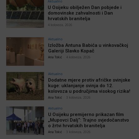
Aktualno
U Osijeku obilježen Dan pobjede i
domovinske zahvalnosti i Dan
hrvatskih branitelja
4 kolovoza, 2026
Aktualno
Izložba Antuna Babića u vinkovačkoj
Galeriji Slavko Kopač
Ana Tokić
-
4 kolovoza, 2026
Aktualno
Dodatne mjere protiv afričke svinjske
kuge: uklanjanje svinja do 12.
kolovoza u područjima visokog rizika!
Ana Tokić
-
3 kolovoza, 2026
Aktualno
U Osijeku premijerno prikazan film
„Mupovci Dalj“: Trajno svjedočanstvo
o žrtvi hrvatskih branitelja
Ana Tokić
-
3 kolovoza, 2026