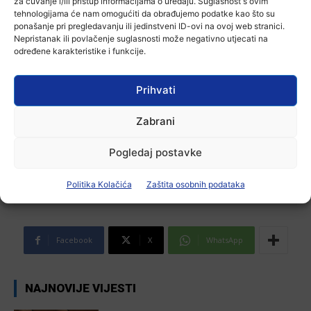
za čuvanje i/ili pristup informacijama o uređaju. Suglasnost s ovim
tehnologijama će nam omogućiti da obrađujemo podatke kao što su
ponašanje pri pregledavanju ili jedinstveni ID-ovi na ovoj web stranici.
Nepristanak ili povlačenje suglasnosti može negativno utjecati na
određene karakteristike i funkcije.
Prihvati
Zabrani
Pogledaj postavke
Ana Tokić
Politika Kolačića
Zaštita osobnih podataka
Facebook
X
WhatsApp
NAJNOVIJE VIJESTI