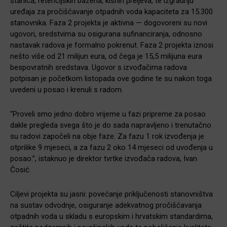
stanica, retencijskih bazena, kišnih preljeva, te izgradnju
uređaja za pročišćavanje otpadnih voda kapaciteta za 15.300
stanovnika. Faza 2 projekta je aktivna — dogovoreni su novi
ugovori, sredstvima su osigurana sufinanciranja, odnosno
nastavak radova je formalno pokrenut. Faza 2 projekta iznosi
nešto više od 21 milijun eura, od čega je 15,5 milijuna eura
bespovratnih sredstava. Ugovor s izvođačima radova
potpisan je početkom listopada ove godine te su nakon toga
uvedeni u posao i krenuli s radom.
“Proveli smo jedno dobro vrijeme u fazi pripreme za posao
dakle pregleda svega što je do sada napravljeno i trenutačno
su radovi započeli na obje faze. Za fazu 1 rok izvođenja je
otprilike 9 mjeseci, a za fazu 2 oko 14 mjeseci od uvođenja u
posao.”, istaknuo je direktor tvrtke izvođača radova, Ivan
Ćosić.
Ciljevi projekta su jasni: povećanje priključenosti stanovništva
na sustav odvodnje, osiguranje adekvatnog pročišćavanja
otpadnih voda u skladu s europskim i hrvatskim standardima,