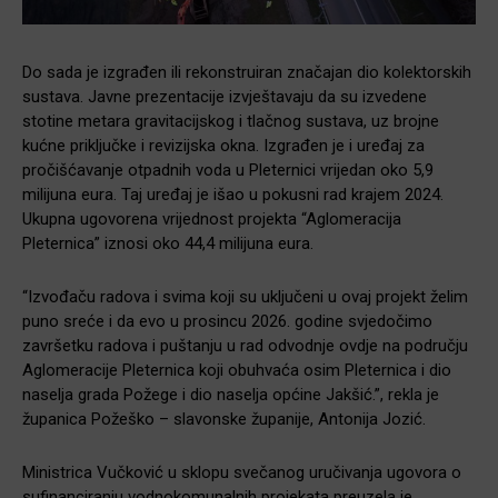
Do sada je izgrađen ili rekonstruiran značajan dio kolektorskih
sustava. Javne prezentacije izvještavaju da su izvedene
stotine metara gravitacijskog i tlačnog sustava, uz brojne
kućne priključke i revizijska okna. Izgrađen je i uređaj za
pročišćavanje otpadnih voda u Pleternici vrijedan oko 5,9
milijuna eura. Taj uređaj je išao u pokusni rad krajem 2024.
Ukupna ugovorena vrijednost projekta “Aglomeracija
Pleternica” iznosi oko 44,4 milijuna eura.
“Izvođaču radova i svima koji su uključeni u ovaj projekt želim
puno sreće i da evo u prosincu 2026. godine svjedočimo
završetku radova i puštanju u rad odvodnje ovdje na području
Aglomeracije Pleternica koji obuhvaća osim Pleternica i dio
naselja grada Požege i dio naselja općine Jakšić.”, rekla je
županica Požeško – slavonske županije, Antonija Jozić.
Minist­rica Vučković u sklopu svečanog uručivanja ugovora o
sufinanciranju vodnokomunalnih projekata preuzela je