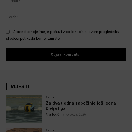
We
Spremite moje ime, e-poštu i web-lokaciju u ovom pregledniku
sljedeći put kada komentarirate.
VIJESTI
Aktualno
Za dva tjedna započinje još jedna
Divlja liga
Ana Tokić
-
7 kolovoza, 2026
Aktualno