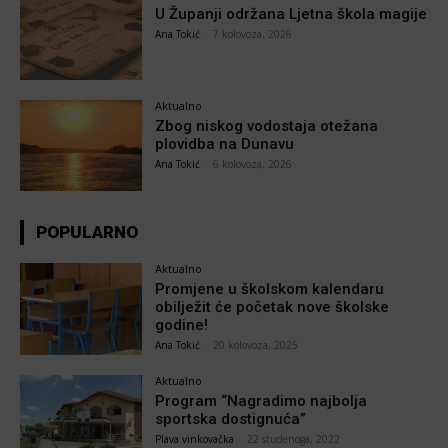
U Županji održana Ljetna škola magije
Ana Tokić
-
7 kolovoza, 2026
Aktualno
Zbog niskog vodostaja otežana
plovidba na Dunavu
Ana Tokić
-
6 kolovoza, 2026
POPULARNO
Aktualno
Promjene u školskom kalendaru
obilježit će početak nove školske
godine!
Ana Tokić
-
20 kolovoza, 2025
Aktualno
Program “Nagradimo najbolja
sportska dostignuća”
Plava vinkovačka
-
22 studenoga, 2022