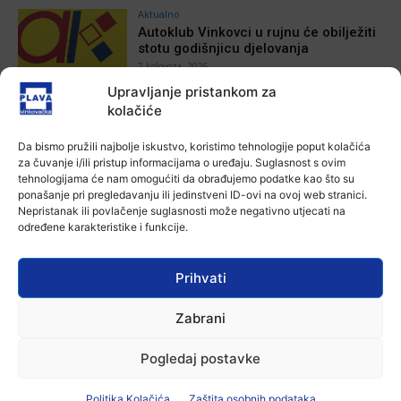
Aktualno
Autoklub Vinkovci u rujnu će obilježiti
stotu godišnjicu djelovanja
7 kolovoza, 2026
Upravljanje pristankom za
kolačiće
Aktualno
Za dva tjedna započinje još jedna
Da bismo pružili najbolje iskustvo, koristimo tehnologije poput kolačića
Divlja liga
za čuvanje i/ili pristup informacijama o uređaju. Suglasnost s ovim
7 kolovoza, 2026
tehnologijama će nam omogućiti da obrađujemo podatke kao što su
ponašanje pri pregledavanju ili jedinstveni ID-ovi na ovoj web stranici.
Nepristanak ili povlačenje suglasnosti može negativno utjecati na
Aktualno
određene karakteristike i funkcije.
U Županji održana Ljetna škola magije
7 kolovoza, 2026
Prihvati
Aktualno
Zabrani
Zbog niskog vodostaja otežana
plovidba na Dunavu
Pogledaj postavke
6 kolovoza, 2026
Politika Kolačića
Zaštita osobnih podataka