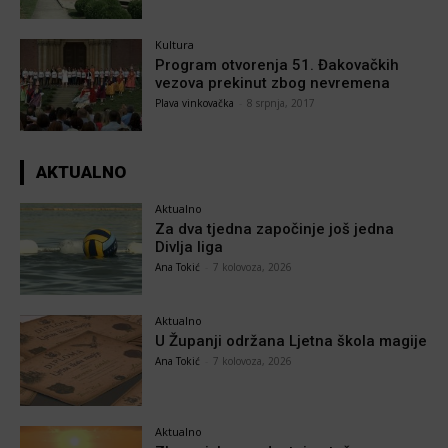
Kultura
Program otvorenja 51. Đakovačkih
vezova prekinut zbog nevremena
Plava vinkovačka
-
8 srpnja, 2017
AKTUALNO
Aktualno
Za dva tjedna započinje još jedna
Divlja liga
Ana Tokić
-
7 kolovoza, 2026
Aktualno
U Županji održana Ljetna škola magije
Ana Tokić
-
7 kolovoza, 2026
Aktualno