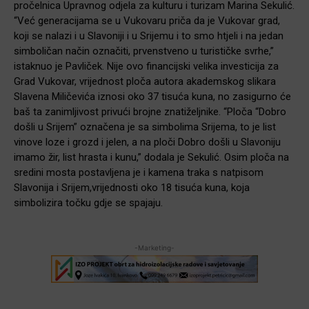
pročelnica Upravnog odjela za kulturu i turizam Marina Sekulić.
“Već generacijama se u Vukovaru priča da je Vukovar grad,
koji se nalazi i u Slavoniji i u Srijemu i to smo htjeli i na jedan
simboličan način označiti, prvenstveno u turističke svrhe,”
istaknuo je Pavliček. Nije ovo financijski velika investicija za
Grad Vukovar, vrijednost ploča autora akademskog slikara
Slavena Miličevića iznosi oko 37 tisuća kuna, no zasigurno će
baš ta zanimljivost privući brojne znatiželjnike. “Ploča “Dobro
došli u Srijem” označena je sa simbolima Srijema, to je list
vinove loze i grozd i jelen, a na ploči Dobro došli u Slavoniju
imamo žir, list hrasta i kunu,” dodala je Sekulić. Osim ploča na
sredini mosta postavljena je i kamena traka s natpisom
Slavonija i Srijem,vrijednosti oko 18 tisuća kuna, koja
simbolizira točku gdje se spajaju.
-Marketing-