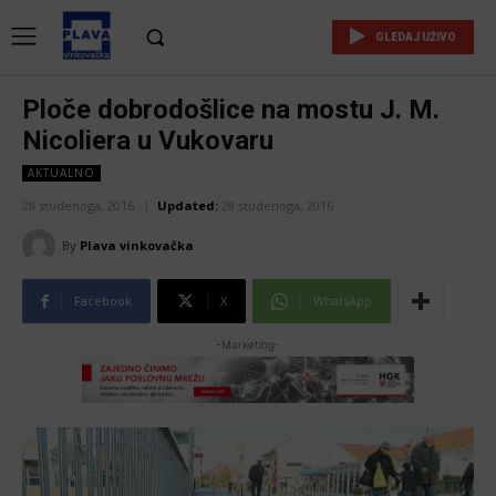
GLEDAJ UŽIVO
Ploče dobrodošlice na mostu J. M.
Nicoliera u Vukovaru
AKTUALNO
28 studenoga, 2016
Updated:
28 studenoga, 2016
By
Plava vinkovačka
Facebook
X
WhatsApp
-Marketing-