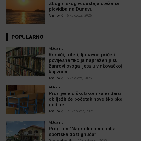
Zbog niskog vodostaja otežana
plovidba na Dunavu
Ana Tokić
-
6 kolovoza, 2026
POPULARNO
Aktualno
Krimići, trileri, ljubavne priče i
povijesna fikcija najtraženiji su
žanrovi ovoga ljeta u vinkovačkoj
knjižnici
Ana Tokić
-
6 kolovoza, 2026
Aktualno
Promjene u školskom kalendaru
obilježit će početak nove školske
godine!
Ana Tokić
-
20 kolovoza, 2025
Aktualno
Program “Nagradimo najbolja
sportska dostignuća”
Plava vinkovačka
-
22 studenoga, 2022