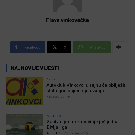
Plava vinkovačka
Facebook
X
WhatsApp
NAJNOVIJE VIJESTI
Aktualno
Autoklub Vinkovci u rujnu će obilježiti
stotu godišnjicu djelovanja
7 kolovoza, 2026
Aktualno
Za dva tjedna započinje još jedna
Divlja liga
Ana Tokić
-
7 kolovoza, 2026