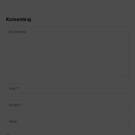
Komentiraj
Komentar:
Ime
Ema
We