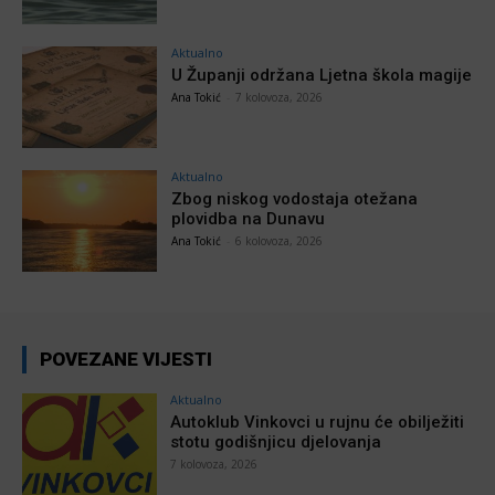
Aktualno
U Županji održana Ljetna škola magije
Ana Tokić
-
7 kolovoza, 2026
Aktualno
Zbog niskog vodostaja otežana
plovidba na Dunavu
Ana Tokić
-
6 kolovoza, 2026
POVEZANE VIJESTI
Aktualno
Autoklub Vinkovci u rujnu će obilježiti
stotu godišnjicu djelovanja
7 kolovoza, 2026