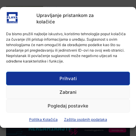
Aktualno
Za dva tjedna započinje još jedna
Upravljanje pristankom za
Divlja liga
kolačiće
7 kolovoza, 2026
Da bismo pružili najbolje iskustvo, koristimo tehnologije poput kolačića
za čuvanje i/ili pristup informacijama o uređaju. Suglasnost s ovim
Aktualno
tehnologijama će nam omogućiti da obrađujemo podatke kao što su
U Županji održana Ljetna škola magije
ponašanje pri pregledavanju ili jedinstveni ID-ovi na ovoj web stranici.
7 kolovoza, 2026
Nepristanak ili povlačenje suglasnosti može negativno utjecati na
određene karakteristike i funkcije.
Aktualno
Prihvati
Zbog niskog vodostaja otežana
plovidba na Dunavu
Zabrani
6 kolovoza, 2026
Pogledaj postavke
Politika Kolačića
Zaštita osobnih podataka
-Marketing-