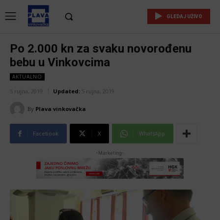
GLEDAJ UŽIVO
Po 2.000 kn za svaku novorođenu
bebu u Vinkovcima
AKTUALNO
5 rujna, 2019
Updated:
5 rujna, 2019
By
Plava vinkovačka
Facebook
X
WhatsApp
-Marketing-