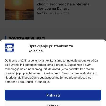
Zbog niskog vodostaja otežana
plovidba na Dunavu
Ana Tokić
-
6 kolovoza, 2026
POVEZANE VIJESTI
Upravljanje pristankom za
Aktualno
kolačiće
Autoklub Vinkovci u rujnu će obilježiti
stotu godišnjicu djelovanja
Da bismo pružili najbolje iskustvo, koristimo tehnologije poput kolačića
7 kolovoza, 2026
za čuvanje i/ili pristup informacijama o uređaju. Suglasnost s ovim
tehnologijama će nam omogućiti da obrađujemo podatke kao što su
ponašanje pri pregledavanju ili jedinstveni ID-ovi na ovoj web stranici.
Aktualno
Nepristanak ili povlačenje suglasnosti može negativno utjecati na
Za dva tjedna započinje još jedna
određene karakteristike i funkcije.
Divlja liga
7 kolovoza, 2026
Prihvati
Aktualno
U Županji održana Ljetna škola magije
Zabrani