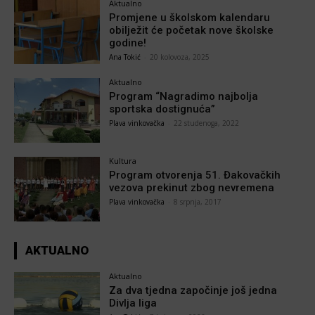
Aktualno
Promjene u školskom kalendaru
obilježit će početak nove školske
godine!
Ana Tokić
-
20 kolovoza, 2025
Aktualno
Program “Nagradimo najbolja
sportska dostignuća”
Plava vinkovačka
-
22 studenoga, 2022
Kultura
Program otvorenja 51. Đakovačkih
vezova prekinut zbog nevremena
Plava vinkovačka
-
8 srpnja, 2017
AKTUALNO
Aktualno
Za dva tjedna započinje još jedna
Divlja liga