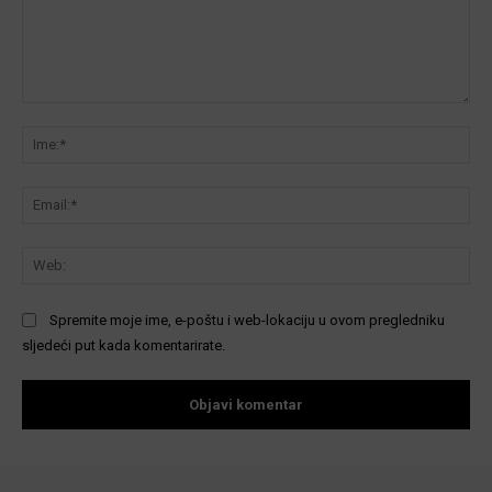
Komentar:
Ime
Ema
We
Spremite moje ime, e-poštu i web-lokaciju u ovom pregledniku
sljedeći put kada komentarirate.