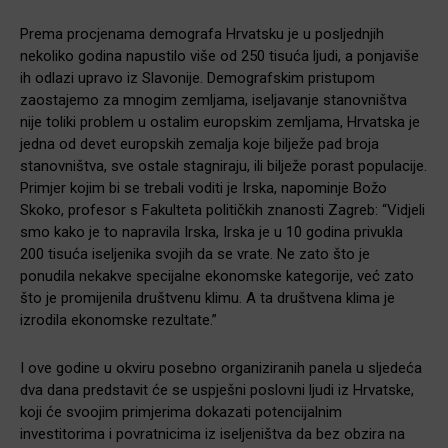
Prema procjenama demografa Hrvatsku je u posljednjih
nekoliko godina napustilo više od 250 tisuća ljudi, a ponjaviše
ih odlazi upravo iz Slavonije. Demografskim pristupom
zaostajemo za mnogim zemljama, iseljavanje stanovništva
nije toliki problem u ostalim europskim zemljama, Hrvatska je
jedna od devet europskih zemalja koje bilježe pad broja
stanovništva, sve ostale stagniraju, ili bilježe porast populacije.
Primjer kojim bi se trebali voditi je Irska, napominje Božo
Skoko, profesor s Fakulteta političkih znanosti Zagreb: “Vidjeli
smo kako je to napravila Irska, Irska je u 10 godina privukla
200 tisuća iseljenika svojih da se vrate. Ne zato što je
ponudila nekakve specijalne ekonomske kategorije, već zato
što je promijenila društvenu klimu. A ta društvena klima je
izrodila ekonomske rezultate.”
I ove godine u okviru posebno organiziranih panela u sljedeća
dva dana predstavit će se uspješni poslovni ljudi iz Hrvatske,
koji će svoojim primjerima dokazati potencijalnim
investitorima i povratnicima iz iseljeništva da bez obzira na