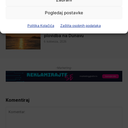
7 kolovoza, 2026
Pogledaj postavke
Aktualno
Politika Kolačića
Zaštita osobnih podataka
Zbog niskog vodostaja otežana
plovidba na Dunavu
6 kolovoza, 2026
-Marketing-
Komentiraj