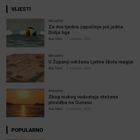
VIJESTI
Aktualno
Za dva tjedna započinje još jedna
Divlja liga
Ana Tokić
-
7 kolovoza, 2026
Aktualno
U Županji održana Ljetna škola magije
Ana Tokić
-
7 kolovoza, 2026
Aktualno
Zbog niskog vodostaja otežana
plovidba na Dunavu
Ana Tokić
-
6 kolovoza, 2026
POPULARNO