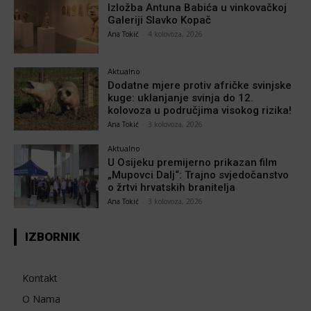
Izložba Antuna Babića u vinkovačkoj
Galeriji Slavko Kopač
Ana Tokić
-
4 kolovoza, 2026
Aktualno
Dodatne mjere protiv afričke svinjske
kuge: uklanjanje svinja do 12.
kolovoza u područjima visokog rizika!
Ana Tokić
-
3 kolovoza, 2026
Aktualno
U Osijeku premijerno prikazan film
„Mupovci Dalj“: Trajno svjedočanstvo
o žrtvi hrvatskih branitelja
Ana Tokić
-
3 kolovoza, 2026
IZBORNIK
Kontakt
O Nama