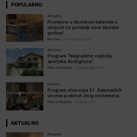
POPULARNO
Aktualno
Promjene u školskom kalendaru
obilježit će početak nove školske
godine!
Ana Tokić
-
20 kolovoza, 2025
Aktualno
Program “Nagradimo najbolja
sportska dostignuća”
Plava vinkovačka
-
22 studenoga, 2022
Kultura
Program otvorenja 51. Đakovačkih
vezova prekinut zbog nevremena
Plava vinkovačka
-
8 srpnja, 2017
AKTUALNO
Aktualno