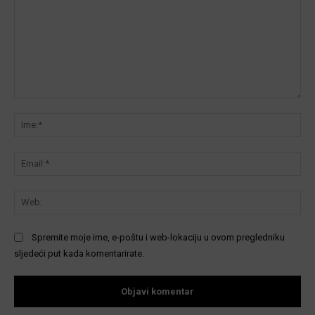
Komentar:
Ime
Ema
We
Spremite moje ime, e-poštu i web-lokaciju u ovom pregledniku
sljedeći put kada komentarirate.