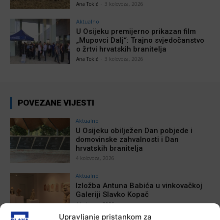
Ana Tokić
-
3 kolovoza, 2026
Aktualno
U Osijeku premijerno prikazan film
„Mupovci Dalj“: Trajno svjedočanstvo
o žrtvi hrvatskih branitelja
Ana Tokić
-
3 kolovoza, 2026
POVEZANE VIJESTI
Aktualno
U Osijeku obilježen Dan pobjede i
domovinske zahvalnosti i Dan
hrvatskih branitelja
4 kolovoza, 2026
Aktualno
Izložba Antuna Babića u vinkovačkoj
Galeriji Slavko Kopač
4 kolovoza, 2026
Upravljanje pristankom za