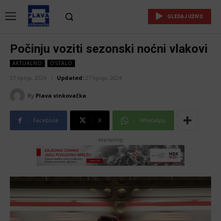
GLEDAJ UŽIVO
Počinju voziti sezonski noćni vlakovi
AKTUALNO
OSTALO
27 lipnja, 2024
Updated:
27 lipnja, 2024
By
Plava vinkovačka
Facebook
X
WhatsApp
-Marketing-