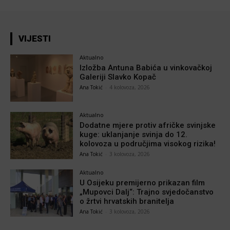
VIJESTI
Aktualno
Izložba Antuna Babića u vinkovačkoj
Galeriji Slavko Kopač
Ana Tokić
-
4 kolovoza, 2026
Aktualno
Dodatne mjere protiv afričke svinjske
kuge: uklanjanje svinja do 12.
kolovoza u područjima visokog rizika!
Ana Tokić
-
3 kolovoza, 2026
Aktualno
U Osijeku premijerno prikazan film
„Mupovci Dalj“: Trajno svjedočanstvo
o žrtvi hrvatskih branitelja
Ana Tokić
-
3 kolovoza, 2026