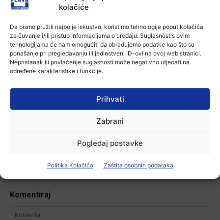
kolačiće
Aktualno
Dodatne mjere protiv afričke svinjske
Da bismo pružili najbolje iskustvo, koristimo tehnologije poput kolačića
kuge: uklanjanje svinja do 12.
za čuvanje i/ili pristup informacijama o uređaju. Suglasnost s ovim
kolovoza u područjima visokog rizika!
tehnologijama će nam omogućiti da obrađujemo podatke kao što su
3 kolovoza, 2026
ponašanje pri pregledavanju ili jedinstveni ID-ovi na ovoj web stranici.
Nepristanak ili povlačenje suglasnosti može negativno utjecati na
Aktualno
određene karakteristike i funkcije.
U Osijeku premijerno prikazan film
„Mupovci Dalj“: Trajno svjedočanstvo
o žrtvi hrvatskih branitelja
Prihvati
3 kolovoza, 2026
Zabrani
-Marketing-
Pogledaj postavke
Politika Kolačića
Zaštita osobnih podataka
Komentiraj