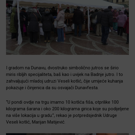
I gradom na Dunavu, dvostruko simbolično jutros se širio
miris ribljih specijaliteta, baš kao i uvijek na Badnje jutro. I to
zahvaljujući mladoj udruzi Veseli kotlić, čije umijeće kuhanja
pokazuje i činjenica da su osvajači Dunavfesta.
“U pondi ovdje na trgu imamo 10 kotlića fiša, otprilike 100
kilograma šarana i oko 200 kilograma girica koje su podijeljene
na više lokacija u gradu.”, rekao je potpredsjednik Udruge
Veseli kotlić, Marijan Matijević.