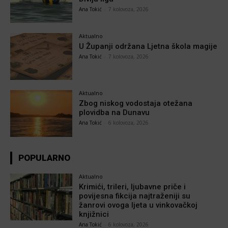
Ana Tokić
-
7 kolovoza, 2026
Aktualno
U Županji održana Ljetna škola magije
Ana Tokić
-
7 kolovoza, 2026
Aktualno
Zbog niskog vodostaja otežana
plovidba na Dunavu
Ana Tokić
-
6 kolovoza, 2026
POPULARNO
Aktualno
Krimići, trileri, ljubavne priče i
povijesna fikcija najtraženiji su
žanrovi ovoga ljeta u vinkovačkoj
knjižnici
Ana Tokić
-
6 kolovoza, 2026