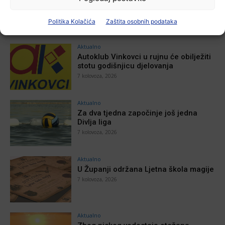
Politika Kolačića
Zaštita osobnih podataka
POVEZANE VIJESTI
Aktualno
Autoklub Vinkovci u rujnu će obilježiti
stotu godišnjicu djelovanja
7 kolovoza, 2026
Aktualno
Za dva tjedna započinje još jedna
Divlja liga
7 kolovoza, 2026
Aktualno
U Županji održana Ljetna škola magije
7 kolovoza, 2026
Aktualno