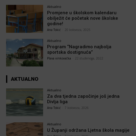
Aktualno
Promjene u školskom kalendaru
obilježit će početak nove školske
godine!
Ana Tokić
-
20 kolovoza, 2025
Aktualno
Program “Nagradimo najbolja
sportska dostignuća”
Plava vinkovačka
-
22 studenoga, 2022
AKTUALNO
Aktualno
Za dva tjedna započinje još jedna
Divlja liga
Ana Tokić
-
7 kolovoza, 2026
Aktualno
U Županji održana Ljetna škola magije