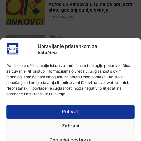
Autoklub Vinkovci u rujnu će obilježiti
stotu godišnjicu djelovanja
7 kolovoza, 2026
Aktualno
Za dva tjedna započinje još jedna
Upravljanje pristankom za
Divlja liga
kolačiće
Ana Tokić
-
7 kolovoza, 2026
Da bismo pružili najbolje iskustvo, koristimo tehnologije poput kolačića
za čuvanje i/ili pristup informacijama o uređaju. Suglasnost s ovim
Aktualno
tehnologijama će nam omogućiti da obrađujemo podatke kao što su
U Županji održana Ljetna škola magije
ponašanje pri pregledavanju ili jedinstveni ID-ovi na ovoj web stranici.
Ana Tokić
-
7 kolovoza, 2026
Nepristanak ili povlačenje suglasnosti može negativno utjecati na
određene karakteristike i funkcije.
Aktualno
Prihvati
Zbog niskog vodostaja otežana
plovidba na Dunavu
Zabrani
Ana Tokić
-
6 kolovoza, 2026
Pogledaj postavke