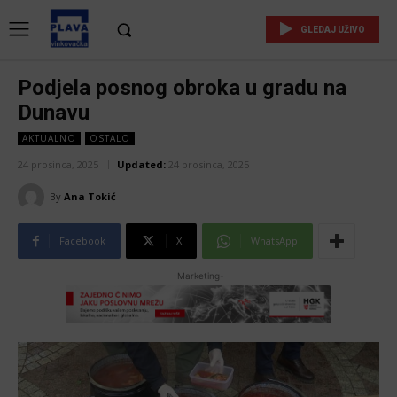
GLEDAJ UŽIVO
Podjela posnog obroka u gradu na
Dunavu
AKTUALNO
OSTALO
24 prosinca, 2025
Updated:
24 prosinca, 2025
By
Ana Tokić
Facebook
X
WhatsApp
-Marketing-