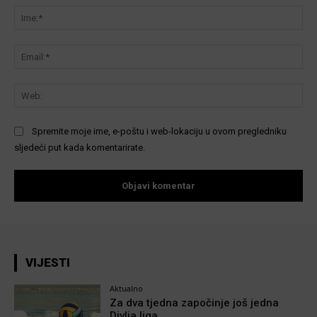
Ime
Ema
We
Spremite moje ime, e-poštu i web-lokaciju u ovom pregledniku
sljedeći put kada komentarirate.
VIJESTI
Aktualno
Za dva tjedna započinje još jedna
Divlja liga