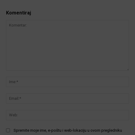
Komentiraj
Komentar:
Ime
Ema
We
Spremite moje ime, e-poštu i web-lokaciju u ovom pregledniku