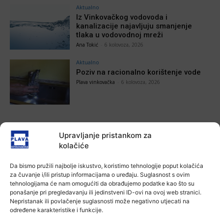
Aktualno
Iz Vinkovačkog vodovoda i
kanalizacije najavljuju smanjenje
tlaka u vodovodnoj mreži
Ana Tokić
-
6 kolovoza, 2026
Aktualno
Poziv na racionalno korištenje vode
Plava vinkovačka
-
6 kolovoza, 2026
Upravljanje pristankom za
POVEZANE VIJESTI
kolačiće
Aktualno
Da bismo pružili najbolje iskustvo, koristimo tehnologije poput kolačića
Zbog niskog vodostaja otežana
za čuvanje i/ili pristup informacijama o uređaju. Suglasnost s ovim
plovidba na Dunavu
tehnologijama će nam omogućiti da obrađujemo podatke kao što su
6 kolovoza, 2026
ponašanje pri pregledavanju ili jedinstveni ID-ovi na ovoj web stranici.
Nepristanak ili povlačenje suglasnosti može negativno utjecati na
određene karakteristike i funkcije.
Aktualno