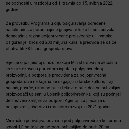
se podnositi u razdoblju od 1. travnja do 15. svibnja 2022.
godine.
Za provedbu Programa u cilju osiguravanja određene
nadoknade za porast cijene gnojiva te kako bi se zadržala
dosadašnja razina poljoprivredne proizvodnje u Hrvatskoj
osiguran je iznos od 200 milijuna kuna, a predviđa se da će
obuhvatiti 88 tisuća gospodarstava.
Riječ je o još jednoj u nizu reakcija Ministarstva na aktualnu
krizu uzrokovanu porastom inputa u poljoprivrednoj
proizvodnji, a potpora je predviđena za poljoprivredna
gospodarstva na kojima se uzgajaju ratarske kulture, trajni
nasadi, povrće, ukrasno bilje i ljekovito bilje, dok su prihvatljivi
proizvođači upisani u Upisnik poljoprivrednika, koji su podnijeli
Jedinstveni zahtjev za potporu Agenciji za plaćanja u
poljoprivredi, ribarstvu i ruralnom razvoju u 2021. godini.
Minimalna prihvatljiva površina pod poljoprivrednim kulturama
iznosi 1,0 ha te je za potporu prihvatljivo do prvih 20 ha