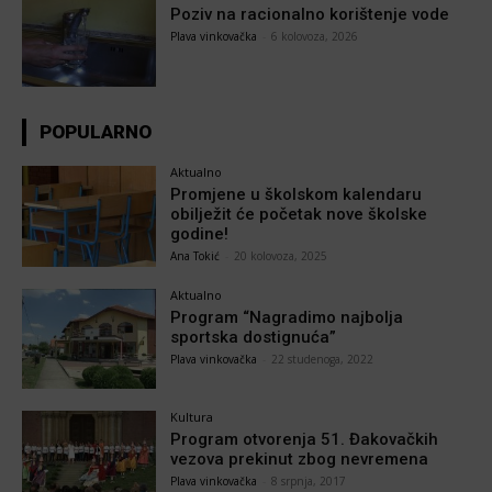
Poziv na racionalno korištenje vode
Plava vinkovačka
-
6 kolovoza, 2026
POPULARNO
Aktualno
Promjene u školskom kalendaru
obilježit će početak nove školske
godine!
Ana Tokić
-
20 kolovoza, 2025
Aktualno
Program “Nagradimo najbolja
sportska dostignuća”
Plava vinkovačka
-
22 studenoga, 2022
Kultura
Program otvorenja 51. Đakovačkih
vezova prekinut zbog nevremena
Plava vinkovačka
-
8 srpnja, 2017