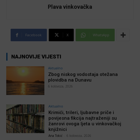
Plava vinkovačka
Facebook
X
WhatsApp
NAJNOVIJE VIJESTI
Aktualno
Zbog niskog vodostaja otežana
plovidba na Dunavu
6 kolovoza, 2026
Aktualno
Krimići, trileri, ljubavne priče i
povijesna fikcija najtraženiji su
žanrovi ovoga ljeta u vinkovačkoj
knjižnici
Ana Tokić
-
6 kolovoza, 2026