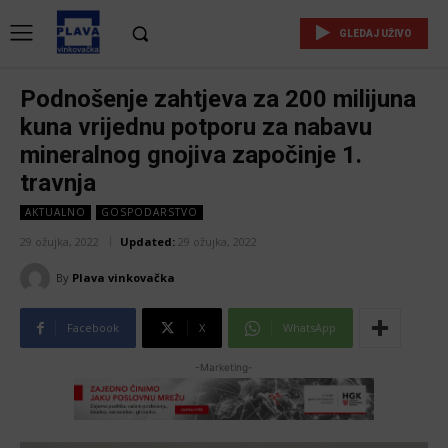
GLEDAJ UŽIVO
Podnošenje zahtjeva za 200 milijuna
kuna vrijednu potporu za nabavu
mineralnog gnojiva započinje 1.
travnja
AKTUALNO
GOSPODARSTVO
29 ožujka, 2022
Updated:
29 ožujka, 2022
By
Plava vinkovačka
Facebook
X
WhatsApp
-Marketing-