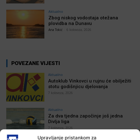
Aktualno
Zbog niskog vodostaja otežana
plovidba na Dunavu
Ana Tokić
-
6 kolovoza, 2026
POVEZANE VIJESTI
Aktualno
Autoklub Vinkovci u rujnu će obilježiti
stotu godišnjicu djelovanja
7 kolovoza, 2026
Aktualno
Za dva tjedna započinje još jedna
Divlja liga
7 kolovoza, 2026
Upravljanje pristankom za