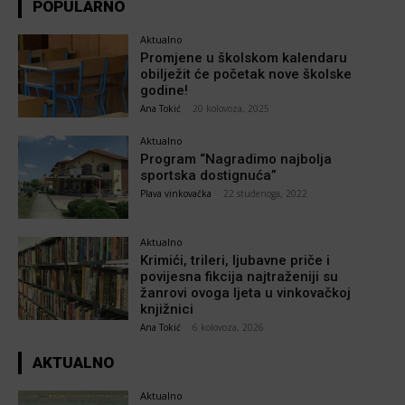
POPULARNO
Aktualno
Promjene u školskom kalendaru
obilježit će početak nove školske
godine!
Ana Tokić
-
20 kolovoza, 2025
Aktualno
Program “Nagradimo najbolja
sportska dostignuća”
Plava vinkovačka
-
22 studenoga, 2022
Aktualno
Krimići, trileri, ljubavne priče i
povijesna fikcija najtraženiji su
žanrovi ovoga ljeta u vinkovačkoj
knjižnici
Ana Tokić
-
6 kolovoza, 2026
AKTUALNO
Aktualno