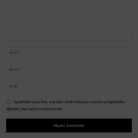
Komentar:
Ime
Ema
We
Spremite moje ime, e-poštu i web-lokaciju u ovom pregledniku
sljedeći put kada komentarirate.