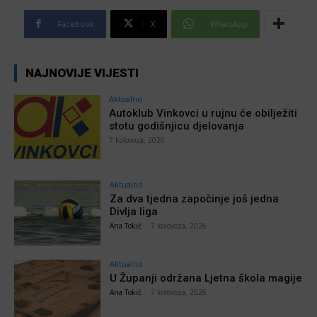
Facebook
X
WhatsApp
NAJNOVIJE VIJESTI
Aktualno
Autoklub Vinkovci u rujnu će obilježiti
stotu godišnjicu djelovanja
7 kolovoza, 2026
Aktualno
Za dva tjedna započinje još jedna
Divlja liga
Ana Tokić
-
7 kolovoza, 2026
Aktualno
U Županji održana Ljetna škola magije
Ana Tokić
-
7 kolovoza, 2026