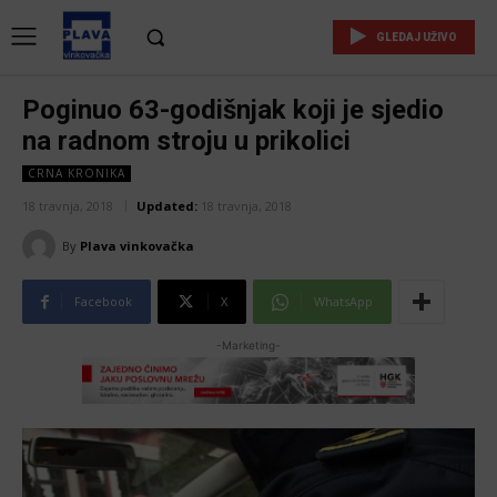
GLEDAJ UŽIVO
Poginuo 63-godišnjak koji je sjedio
na radnom stroju u prikolici
CRNA KRONIKA
18 travnja, 2018
Updated:
18 travnja, 2018
By
Plava vinkovačka
Facebook
X
WhatsApp
-Marketing-