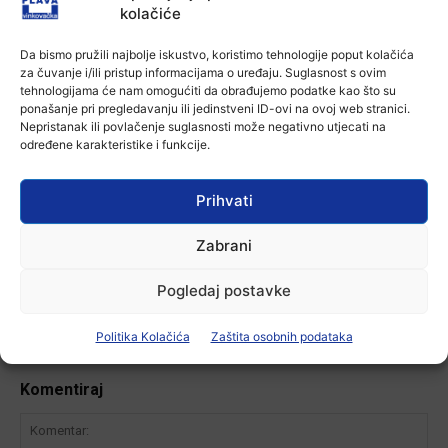
kolačiće
Aktualno
U Županji održana Ljetna škola magije
Da bismo pružili najbolje iskustvo, koristimo tehnologije poput kolačića
7 kolovoza, 2026
za čuvanje i/ili pristup informacijama o uređaju. Suglasnost s ovim
tehnologijama će nam omogućiti da obrađujemo podatke kao što su
ponašanje pri pregledavanju ili jedinstveni ID-ovi na ovoj web stranici.
Aktualno
Nepristanak ili povlačenje suglasnosti može negativno utjecati na
određene karakteristike i funkcije.
Zbog niskog vodostaja otežana
plovidba na Dunavu
6 kolovoza, 2026
Prihvati
Zabrani
-Marketing-
Pogledaj postavke
Politika Kolačića
Zaštita osobnih podataka
Komentiraj