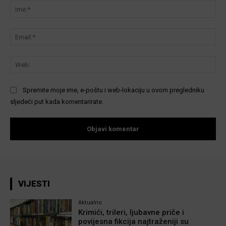
Ime
Ema
We
Spremite moje ime, e-poštu i web-lokaciju u ovom pregledniku
sljedeći put kada komentarirate.
VIJESTI
Aktualno
Krimići, trileri, ljubavne priče i
povijesna fikcija najtraženiji su