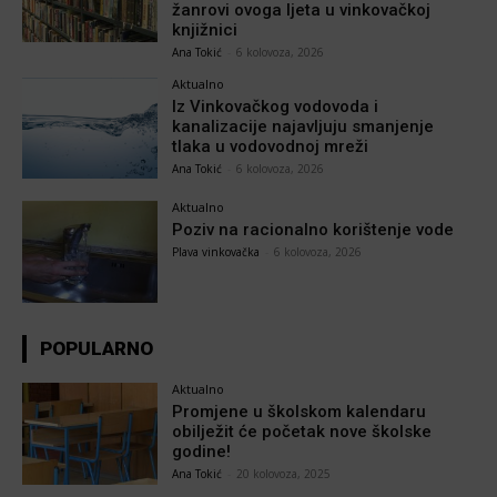
žanrovi ovoga ljeta u vinkovačkoj
knjižnici
Ana Tokić
-
6 kolovoza, 2026
Aktualno
Iz Vinkovačkog vodovoda i
kanalizacije najavljuju smanjenje
tlaka u vodovodnoj mreži
Ana Tokić
-
6 kolovoza, 2026
Aktualno
Poziv na racionalno korištenje vode
Plava vinkovačka
-
6 kolovoza, 2026
POPULARNO
Aktualno
Promjene u školskom kalendaru
obilježit će početak nove školske
godine!
Ana Tokić
-
20 kolovoza, 2025