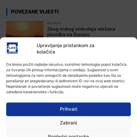
POVEZANE VIJESTI
Aktualno
Zbog niskog vodostaja otežana
plovidba na Dunavu
6 kolovoza, 2026
Upravljanje pristankom za
kolačiće
Aktualno
Krimići, trileri, ljubavne priče i
Da bismo pružili najbolje iskustvo, koristimo tehnologije poput kolačića
povijesna fikcija najtraženiji su
za čuvanje i/ili pristup informacijama o uređaju. Suglasnost s ovim
žanrovi ovoga ljeta u vinkovačkoj
tehnologijama će nam omogućiti da obrađujemo podatke kao što su
knjižnici
ponašanje pri pregledavanju ili jedinstveni ID-ovi na ovoj web stranici.
6 kolovoza, 2026
Nepristanak ili povlačenje suglasnosti može negativno utjecati na
određene karakteristike i funkcije.
Aktualno
Iz Vinkovačkog vodovoda i
kanalizacije najavljuju smanjenje
Prihvati
tlaka u vodovodnoj mreži
6 kolovoza, 2026
Zabrani
Aktualno
Poziv na racionalno korištenje vode
Pogledaj postavke