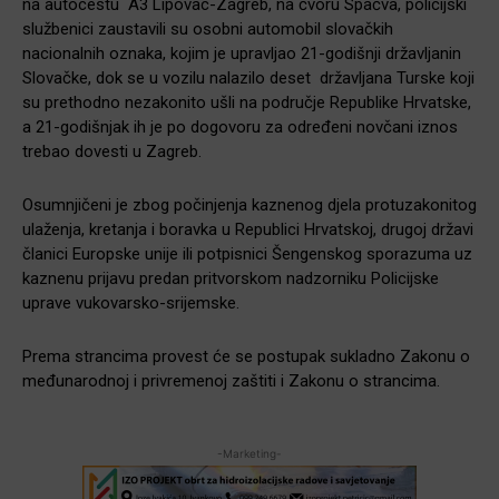
na autocestu A3 Lipovac-Zagreb, na čvoru Spačva, policijski
službenici zaustavili su osobni automobil slovačkih
nacionalnih oznaka, kojim je upravljao 21-godišnji državljanin
Slovačke, dok se u vozilu nalazilo deset državljana Turske koji
su prethodno nezakonito ušli na područje Republike Hrvatske,
a 21-godišnjak ih je po dogovoru za određeni novčani iznos
trebao dovesti u Zagreb.
Osumnjičeni je zbog počinjenja kaznenog djela protuzakonitog
ulaženja, kretanja i boravka u Republici Hrvatskoj, drugoj državi
članici Europske unije ili potpisnici Šengenskog sporazuma uz
kaznenu prijavu predan pritvorskom nadzorniku Policijske
uprave vukovarsko-srijemske.
Prema strancima provest će se postupak sukladno Zakonu o
međunarodnoj i privremenoj zaštiti i Zakonu o strancima.
-Marketing-