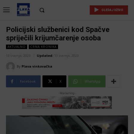
GLEDAJ UŽIVO
Policijski službenici kod Spačve
spriječili krijumčarenje osoba
AKTUALNO
CRNA KRONIKA
13 travnja, 2023
Updated:
13 travnja, 2023
By
Plava vinkovačka
Facebook
X
WhatsApp
-Marketing-