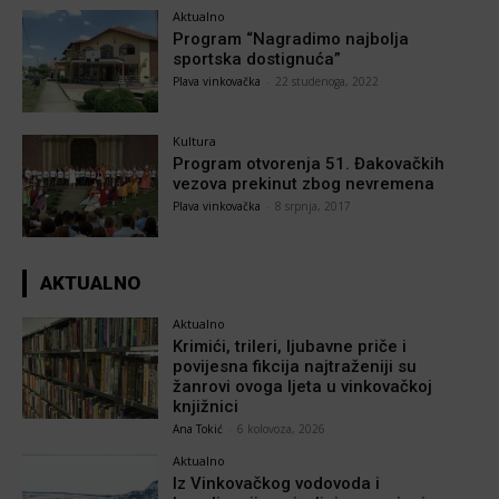
Aktualno
Program “Nagradimo najbolja
sportska dostignuća”
Plava vinkovačka
-
22 studenoga, 2022
Kultura
Program otvorenja 51. Đakovačkih
vezova prekinut zbog nevremena
Plava vinkovačka
-
8 srpnja, 2017
AKTUALNO
Aktualno
Krimići, trileri, ljubavne priče i
povijesna fikcija najtraženiji su
žanrovi ovoga ljeta u vinkovačkoj
knjižnici
Ana Tokić
-
6 kolovoza, 2026
Aktualno
Iz Vinkovačkog vodovoda i