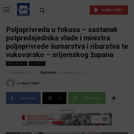
GLEDAJ UŽIVO
Poljoprivreda u fokusu – sastanak
potpredsjednika vlade i ministra
poljoprivrede šumarstva i ribarstva te
vukovarsko – srijemskog župana
AKTUALNO
OSTALO
31 listopada, 2025
Updated:
31 listopada, 2025
By
Ana Tokić
Facebook
X
WhatsApp
-Marketing-