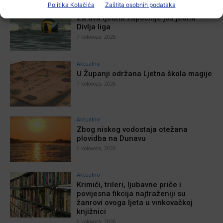
Politika Kolačića
Zaštita osobnih podataka
Aktualno
Za dva tjedna započinje još jedna
Divlja liga
7 kolovoza, 2026
Aktualno
U Županji održana Ljetna škola magije
7 kolovoza, 2026
Aktualno
Zbog niskog vodostaja otežana
plovidba na Dunavu
6 kolovoza, 2026
Aktualno
Krimići, trileri, ljubavne priče i
povijesna fikcija najtraženiji su
žanrovi ovoga ljeta u vinkovačkoj
knjižnici
6 kolovoza, 2026