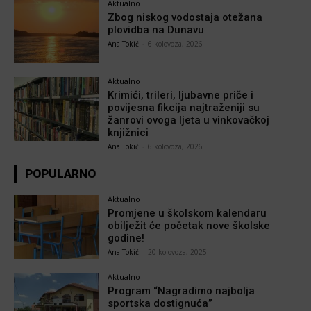
Aktualno
Zbog niskog vodostaja otežana
plovidba na Dunavu
Ana Tokić
-
6 kolovoza, 2026
Aktualno
Krimići, trileri, ljubavne priče i
povijesna fikcija najtraženiji su
žanrovi ovoga ljeta u vinkovačkoj
knjižnici
Ana Tokić
-
6 kolovoza, 2026
POPULARNO
Aktualno
Promjene u školskom kalendaru
obilježit će početak nove školske
godine!
Ana Tokić
-
20 kolovoza, 2025
Aktualno
Program “Nagradimo najbolja
sportska dostignuća”