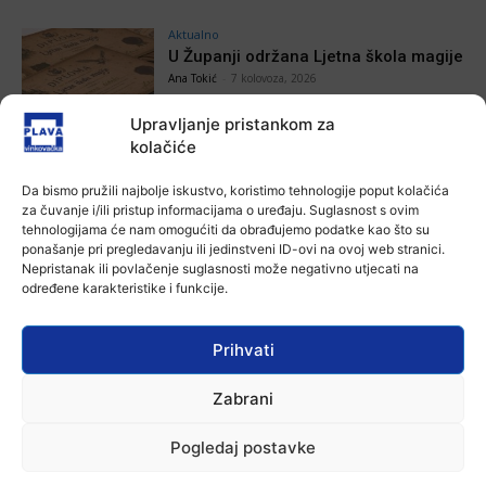
Aktualno
U Županji održana Ljetna škola magije
Ana Tokić
-
7 kolovoza, 2026
Upravljanje pristankom za
kolačiće
Aktualno
Zbog niskog vodostaja otežana
Da bismo pružili najbolje iskustvo, koristimo tehnologije poput kolačića
plovidba na Dunavu
za čuvanje i/ili pristup informacijama o uređaju. Suglasnost s ovim
Ana Tokić
-
6 kolovoza, 2026
tehnologijama će nam omogućiti da obrađujemo podatke kao što su
ponašanje pri pregledavanju ili jedinstveni ID-ovi na ovoj web stranici.
Nepristanak ili povlačenje suglasnosti može negativno utjecati na
Aktualno
određene karakteristike i funkcije.
Krimići, trileri, ljubavne priče i
povijesna fikcija najtraženiji su
žanrovi ovoga ljeta u vinkovačkoj
Prihvati
knjižnici
Ana Tokić
-
6 kolovoza, 2026
Zabrani
Pogledaj postavke
POVEZANE VIJESTI