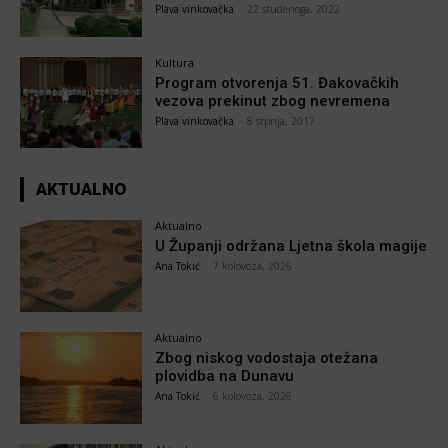
Plava vinkovačka
-
22 studenoga, 2022
Kultura
Program otvorenja 51. Đakovačkih
vezova prekinut zbog nevremena
Plava vinkovačka
-
8 srpnja, 2017
AKTUALNO
Aktualno
U Županji održana Ljetna škola magije
Ana Tokić
-
7 kolovoza, 2026
Aktualno
Zbog niskog vodostaja otežana
plovidba na Dunavu
Ana Tokić
-
6 kolovoza, 2026