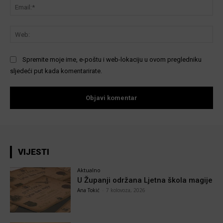
Ema
We
Spremite moje ime, e-poštu i web-lokaciju u ovom pregledniku
sljedeći put kada komentarirate.
VIJESTI
Aktualno
U Županji održana Ljetna škola magije
Ana Tokić
-
7 kolovoza, 2026