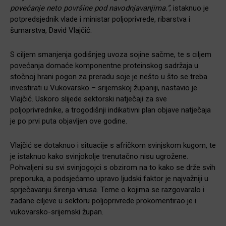
povećanje neto površine pod navodnjavanjima.”
, istaknuo je
potpredsjednik vlade i ministar poljoprivrede, ribarstva i
šumarstva, David Vlajčić.
S ciljem smanjenja godišnjeg uvoza sojine sačme, te s ciljem
povećanja domaće komponentne proteinskog sadržaja u
stočnoj hrani pogon za preradu soje je nešto u što se treba
investirati u Vukovarsko – srijemskoj županiji, nastavio je
Vlajčić. Uskoro slijede sektorski natječaji za sve
poljoprivrednike, a trogodišnji indikativni plan objave natječaja
je po prvi puta objavljen ove godine.
Vlajčić se dotaknuo i situacije s afričkom svinjskom kugom, te
je istaknuo kako svinjokolje trenutačno nisu ugrožene.
Pohvaljeni su svi svinjogojci s obzirom na to kako se drže svih
preporuka, a podsjećamo upravo ljudski faktor je najvažniji u
sprječavanju širenja virusa. Teme o kojima se razgovaralo i
zadane ciljeve u sektoru poljoprivrede prokomentirao je i
vukovarsko-srijemski župan.