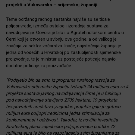
projekti u Vukovarsko – srijemskoj županiji.
Teme održanog radnog sastanka najviše su se ticale
poljoprivrede, između ostalog i izgradnje sustava za
navodnjavanje. Govora je bilo i o Agrotehnološkom centru u
Cerni koji je otvoren u svibnju ove godine, a od velikog je
značaja za sektor voćarstva. Inače, najistočnija županija je
jedna od vodećih u Hrvatskoj po zastupljenosti sjemenske
proizvodnje, te je ministar uz postojeće poticaje najavio
dodatne poticaje za proizvođače.
“Podsjetio bih da smo iz programa ruralnog razvoja za
Vukovarsko-srijemsku županiju izdvojili 24 milijuna eura za 4
projekta sustava javnog navodnjavanja čime je u funkciju
pod navodnjavanje stavljeno 2700 hektara, 19 projekata
bespovratnih sredstava ,zagradne projekte gdje je gotovo
milijun eura poljoprivrednicima jedna stimulacija za
konkurentnost i održivost. Također, iz novijih investicija
Strateškog plana zajedničke poljoprivredne politike 72
milijuna eura je bilo na raspolaganju svim županijama za