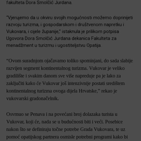
fakulteta Dora Smolčić Jurdana.
“Vjerujemo da u okviru svojih mogućnosti možemo doprinijeti
razvoju turizma, i gospodarskom i društvenom napretku i
Vukovara, i cijele županije,” istaknula je prilikom potpisa
Ugovora Dora Smolčić Jurdana dekanica Fakulteta za
menadžment u turizmu i ugostiteljstvu Opatija.
“Ovom suradnjom ojačavamo toliko spominjani, do sada slabije
razvijen segment kontinentalnog turizma. Vukovar je veliko
gradilište i svakim danom sve više napreduje pa je lako za
zaključiti kako će Vukovar još intenzivnije postati središtem
kontinentalnog turizma ovoga dijela Hrvatske,” rekao je
vukovarski gradonačelnik.
Osvrnuo se Penava i na povećani broj dolazaka turista u
Vukovar, koji će, nada se u budućnosti biti i veći. Posebice
nakon što se definiraju točne potrebe Grada Vukovara, te uz
pomoć opatijskog partnera osmisle potrebni programi kako bi