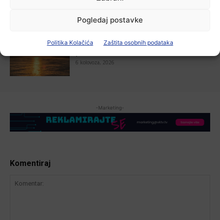
Pogledaj postavke
Aktualno
Politika Kolačića
Zaštita osobnih podataka
Zbog niskog vodostaja otežana
plovidba na Dunavu
6 kolovoza, 2026
-Marketing-
Komentiraj