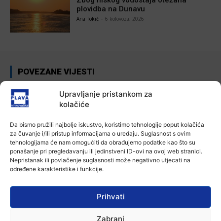
plovidba na Dunavu
Ana Tokić
-
6 kolovoza, 2026
POVEZANE VIJESTI
Aktualno
Upravljanje pristankom za
Autoklub Vinkovci u rujnu će obilježiti
kolačiće
stotu godišnjicu djelovanja
7 kolovoza, 2026
Da bismo pružili najbolje iskustvo, koristimo tehnologije poput kolačića
za čuvanje i/ili pristup informacijama o uređaju. Suglasnost s ovim
tehnologijama će nam omogućiti da obrađujemo podatke kao što su
Aktualno
ponašanje pri pregledavanju ili jedinstveni ID-ovi na ovoj web stranici.
Za dva tjedna započinje još jedna
Nepristanak ili povlačenje suglasnosti može negativno utjecati na
Divlja liga
određene karakteristike i funkcije.
7 kolovoza, 2026
Prihvati
Aktualno
U Županji održana Ljetna škola magije
Zabrani
7 kolovoza, 2026