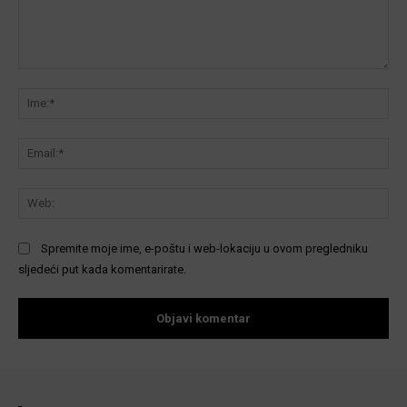
Komentar:
Ime
Ema
We
Spremite moje ime, e-poštu i web-lokaciju u ovom pregledniku
sljedeći put kada komentarirate.