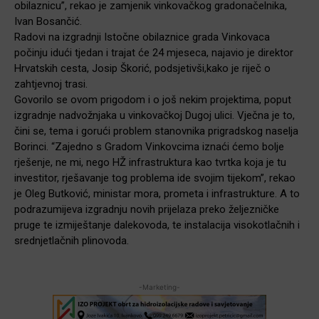
obilaznicu”, rekao je zamjenik vinkovačkog gradonačelnika,
Ivan Bosančić.
Radovi na izgradnji Istočne obilaznice grada Vinkovaca
počinju idući tjedan i trajat će 24 mjeseca, najavio je direktor
Hrvatskih cesta, Josip Škorić, podsjetivši,kako je riječ o
zahtjevnoj trasi.
Govorilo se ovom prigodom i o još nekim projektima, poput
izgradnje nadvožnjaka u vinkovačkoj Dugoj ulici. Vječna je to,
čini se, tema i gorući problem stanovnika prigradskog naselja
Borinci. “Zajedno s Gradom Vinkovcima iznaći ćemo bolje
rješenje, ne mi, nego HŽ infrastruktura kao tvrtka koja je tu
investitor, rješavanje tog problema ide svojim tijekom”, rekao
je Oleg Butković, ministar mora, prometa i infrastrukture. A to
podrazumijeva izgradnju novih prijelaza preko željezničke
pruge te izmiještanje dalekovoda, te instalacija visokotlačnih i
srednjetlačnih plinovoda.
-Marketing-