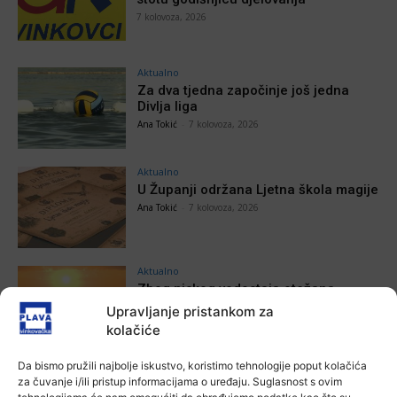
7 kolovoza, 2026
Aktualno
Za dva tjedna započinje još jedna
Divlja liga
Ana Tokić
-
7 kolovoza, 2026
Aktualno
U Županji održana Ljetna škola magije
Ana Tokić
-
7 kolovoza, 2026
Aktualno
Zbog niskog vodostaja otežana
plovidba na Dunavu
Upravljanje pristankom za
Ana Tokić
-
6 kolovoza, 2026
kolačiće
Da bismo pružili najbolje iskustvo, koristimo tehnologije poput kolačića
za čuvanje i/ili pristup informacijama o uređaju. Suglasnost s ovim