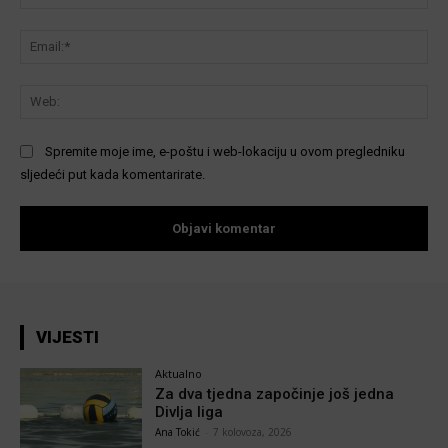
Ema
We
Spremite moje ime, e-poštu i web-lokaciju u ovom pregledniku
sljedeći put kada komentarirate.
VIJESTI
Aktualno
Za dva tjedna započinje još jedna
Divlja liga
Ana Tokić
-
7 kolovoza, 2026