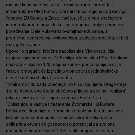
milijuna kuna nazočni su bili i ministar mora, prometa i
infrastrukture Oleg Butković te ministrica regionalnog razvoja i
fondova EU Gabrijela Žalac. Inače, riječ je o vrlo značajnom
infrastrukturnom projektu koji će omogućiti bolje prometno
povezivanje cijele Vukovarsko-sriejmske županije, ali i
prometno rasterećenje vinkovačkog gradskog središta, te brži
razvoj Vinkovaca.
Ugovor o izgradnji Istočne zaobilaznice Vinkovaca, čija
ukupna vrijednost iznosi 105 milijuna kuna plus PDV i troškovi
nadzora – ukupno 120 milijuna kuna – podrazumijeva dvije
faze, a omogućit će izgradnju dionice brze jednokolničke
ceste u duljini od oko 7 kilometara.
“Imali smo i do sada obećanja, no nisu ispunjena. Drago mi je
što se danas, ono što je obećano prije pola godine i realizira”,
rekao je vukovarsko-srijemski župan, Božo Galić.
“Obilaznica, a kasnije i rješavanje Zvonarske i ul.Ruđera
Boškovića, doprinijet će tome da kompletan teretni prijevoz
koji ide kroz centar bude izmješten, ali isto tako sama
obilaznica otvorit će gospodarski potencijal za sve one
gospodarstvenike koji će željeti raditi pogone uz samu