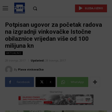
GLEDAJ UŽIVO
Potpisan ugovor za početak radova
na izgradnji vinkovačke Istočne
obilaznice vrijedan više od 100
milijuna kn
AKTUALNO
28 travnja, 2017
Updated:
28 travnja, 2017
By
Plava vinkovačka
Facebook
X
WhatsApp
-Marketing-