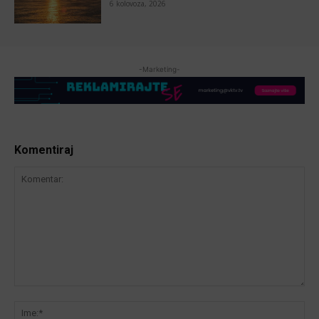
6 kolovoza, 2026
-Marketing-
Komentiraj
Komentar:
Ime