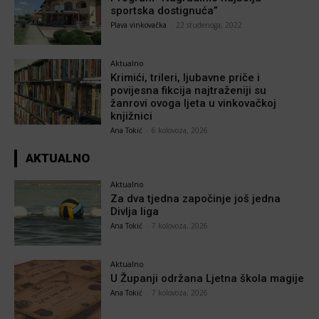
sportska dostignuća”
Plava vinkovačka
-
22 studenoga, 2022
Aktualno
Krimići, trileri, ljubavne priče i
povijesna fikcija najtraženiji su
žanrovi ovoga ljeta u vinkovačkoj
knjižnici
Ana Tokić
-
6 kolovoza, 2026
AKTUALNO
Aktualno
Za dva tjedna započinje još jedna
Divlja liga
Ana Tokić
-
7 kolovoza, 2026
Aktualno
U Županji održana Ljetna škola magije
Ana Tokić
-
7 kolovoza, 2026