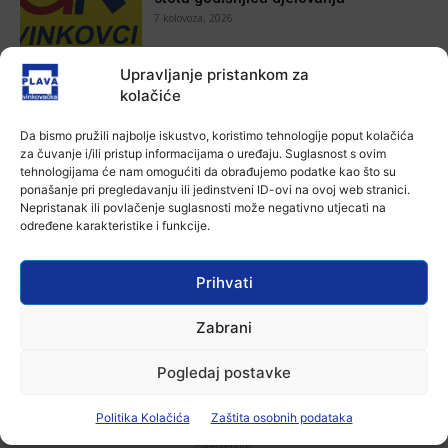
7 kolovoza, 2026
Aktualno
Upravljanje pristankom za
Za dva tjedna započinje još jedna
kolačiće
Divlja liga
7 kolovoza, 2026
Da bismo pružili najbolje iskustvo, koristimo tehnologije poput kolačića
za čuvanje i/ili pristup informacijama o uređaju. Suglasnost s ovim
tehnologijama će nam omogućiti da obrađujemo podatke kao što su
Aktualno
ponašanje pri pregledavanju ili jedinstveni ID-ovi na ovoj web stranici.
U Županji održana Ljetna škola magije
Nepristanak ili povlačenje suglasnosti može negativno utjecati na
7 kolovoza, 2026
određene karakteristike i funkcije.
Prihvati
Aktualno
Zbog niskog vodostaja otežana
Zabrani
plovidba na Dunavu
6 kolovoza, 2026
Pogledaj postavke
Politika Kolačića
Zaštita osobnih podataka
-Marketing-