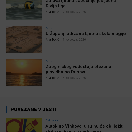
Za dva tjedna započinje još jedna
Divlja liga
Ana Tokić
-
7 kolovoza, 2026
Aktualno
U Županji održana Ljetna škola magije
Ana Tokić
-
7 kolovoza, 2026
Aktualno
Zbog niskog vodostaja otežana
plovidba na Dunavu
Ana Tokić
-
6 kolovoza, 2026
POVEZANE VIJESTI
Aktualno
Autoklub Vinkovci u rujnu će obilježiti
stotu godišnjicu djelovanja