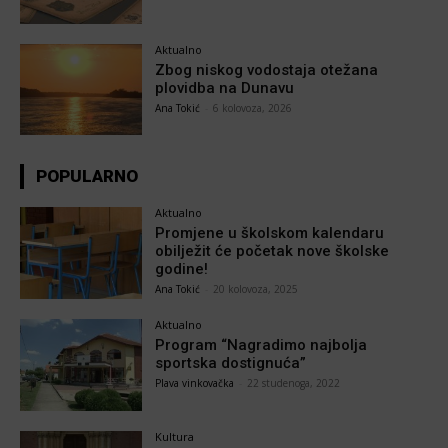
Aktualno
Zbog niskog vodostaja otežana
plovidba na Dunavu
Ana Tokić
-
6 kolovoza, 2026
POPULARNO
Aktualno
Promjene u školskom kalendaru
obilježit će početak nove školske
godine!
Ana Tokić
-
20 kolovoza, 2025
Aktualno
Program “Nagradimo najbolja
sportska dostignuća”
Plava vinkovačka
-
22 studenoga, 2022
Kultura