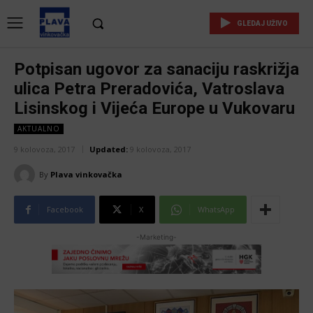
GLEDAJ UŽIVO
Potpisan ugovor za sanaciju raskrižja
ulica Petra Preradovića, Vatroslava
Lisinskog i Vijeća Europe u Vukovaru
AKTUALNO
9 kolovoza, 2017
Updated:
9 kolovoza, 2017
By
Plava vinkovačka
Facebook
X
WhatsApp
-Marketing-