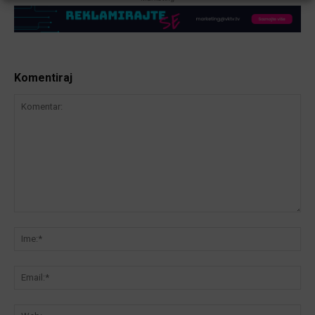
Komentiraj
Komentar:
Ime
Ema
We