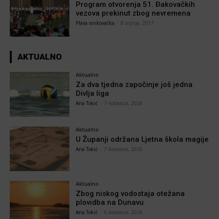
Program otvorenja 51. Đakovačkih
vezova prekinut zbog nevremena
Plava vinkovačka
-
8 srpnja, 2017
AKTUALNO
Aktualno
Za dva tjedna započinje još jedna
Divlja liga
Ana Tokić
-
7 kolovoza, 2026
Aktualno
U Županji održana Ljetna škola magije
Ana Tokić
-
7 kolovoza, 2026
Aktualno
Zbog niskog vodostaja otežana
plovidba na Dunavu
Ana Tokić
-
6 kolovoza, 2026