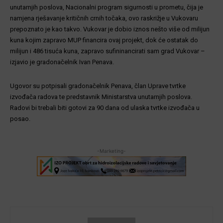
unutarnjih poslova, Nacionalni program sigurnosti u prometu, čija je
namjena rješavanje kritičnih crnih točaka, ovo raskrižje u Vukovaru
prepoznato je kao takvo. Vukovar je dobio iznos nešto više od milijun
kuna kojim zapravo MUP financira ovaj projekt, dok će ostatak do
milijun i 486 tisuća kuna, zapravo sufininancirati sam grad Vukovar –
izjavio je gradonačelnik Ivan Penava.
Ugovor su potpisali gradonačelnik Penava, član Uprave tvrtke
izvođača radova te predstavnik Ministarstva unutarnjih poslova.
Radovi bi trebali biti gotovi za 90 dana od ulaska tvrtke izvođača u
posao.
-Marketing-