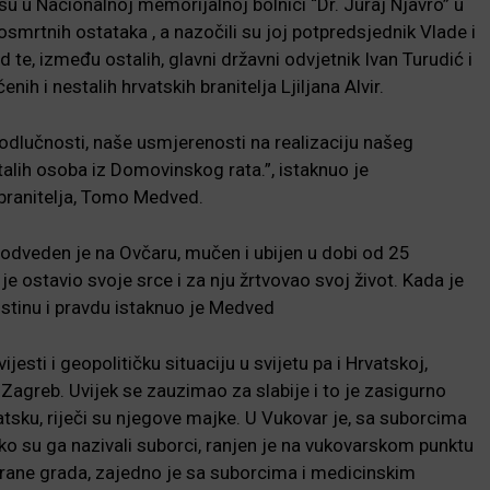
i su u Nacionalnoj memorijalnoj bolnici “Dr. Juraj Njavro” u
osmrtnih ostataka , a nazočili su joj potpredsjednik Vlade i
te, između ostalih, glavni državni odvjetnik Ivan Turudić i
ih i nestalih hrvatskih branitelja Ljiljana Alvir.
e odlučnosti, naše usmjerenosti na realizaciju našeg
talih osoba iz Domovinskog rata.”, istaknuo je
 branitelja, Tomo Medved.
 odveden je na Ovčaru, mučen i ubijen u dobi od 25
je ostavio svoje srce i za nju žrtvovao svoj život. Kada je
 istinu i pravdu istaknuo je Medved
jesti i geopolitičku situaciju u svijetu pa i Hrvatskoj,
agreb. Uvijek se zauzimao za slabije i to je zasigurno
atsku, riječi su njegove majke. U Vukovar je, sa suborcima
ko su ga nazivali suborci, ranjen je na vukovarskom punktu
rane grada, zajedno je sa suborcima i medicinskim