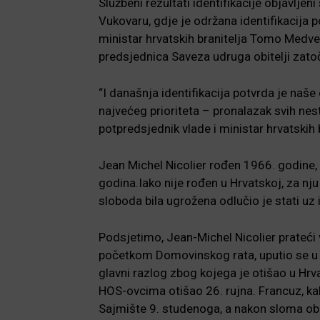
Službeni rezultati identifikacije objavljen
Vukovaru, gdje je održana identifikacija p
ministar hrvatskih branitelja Tomo Medved 
predsjednica Saveza udruga obitelji zatočen
“I današnja identifikacija potvrda je naš
najvećeg prioriteta – pronalazak svih nes
potpredsjednik vlade i ministar hrvatskih
Jean Michel Nicolier rođen 1966. godine,
godina.Iako nije rođen u Hrvatskoj, za nju 
sloboda bila ugrožena odlučio je stati uz
Podsjetimo, Jean-Michel Nicolier prateći vi
početkom Domovinskog rata, uputio se u Z
glavni razlog zbog kojega je otišao u Hrv
HOS-ovcima otišao 26. rujna. Francuz, ka
Sajmište 9. studenoga, a nakon sloma ob