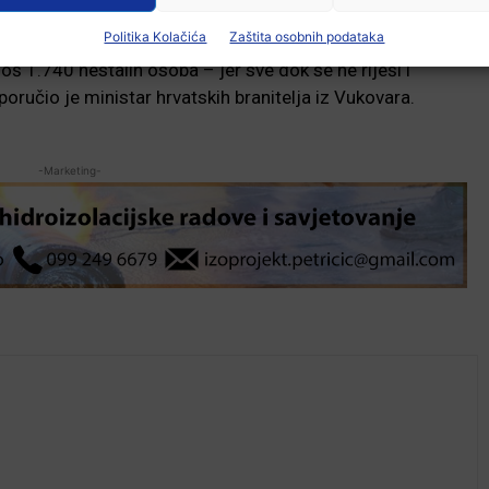
Politika Kolačića
Zaštita osobnih podataka
još 1.740 nestalih osoba – jer sve dok se ne riješi i
ručio je ministar hrvatskih branitelja iz Vukovara.
-Marketing-