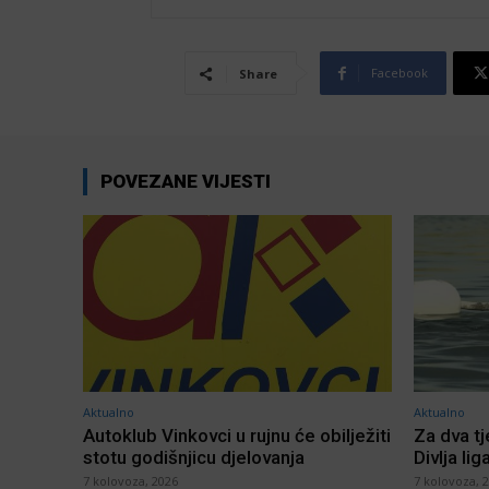
Facebook
Share
POVEZANE VIJESTI
Aktualno
Aktualno
Autoklub Vinkovci u rujnu će obilježiti
Za dva t
stotu godišnjicu djelovanja
Divlja lig
7 kolovoza, 2026
7 kolovoza, 