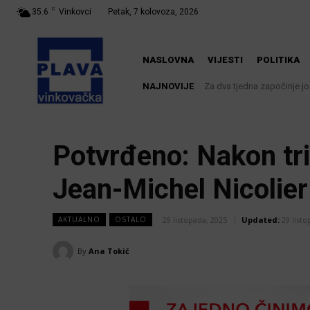
C
35.6
Vinkovci
Petak, 7 kolovoza, 2026
NASLOVNA
VIJESTI
POLITIKA
NAJNOVIJE
Za dva tjedna započinje još j
U Županji održana Ljetna
Potvrđeno: Nakon tri
Jean-Michel Nicolier
29 listopada, 2025
Updated:
29 list
AKTUALNO
OSTALO
By
Ana Tokić