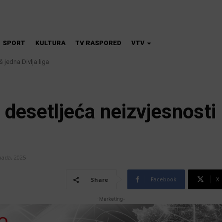
SPORT
KULTURA
TV RASPORED
VTV
edna Divlja liga
 škola magije
 desetljeća neizvjesnost
opada, 2025
Facebook
X
Share
-Marketing-