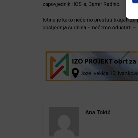
zapovjednik HOS-a, Damir Radnić.
Istina je kako nećemo prestati tragati za 
posljednja sudbina – nećemo odustati – po
Ana Tokić