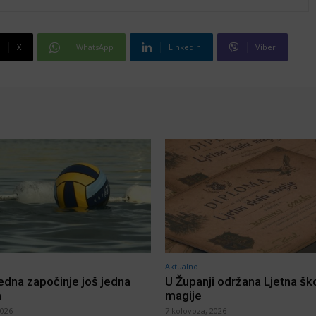
X
WhatsApp
Linkedin
Viber
Aktualno
jedna započinje još jedna
U Županji održana Ljetna šk
a
magije
2026
7 kolovoza, 2026