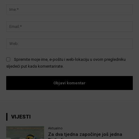
Komentar:
Ime
Ema
We
Spremite moje ime, e-poštu i web-lokaciju u ovom pregledniku
sljedeći put kada komentarirate.
VIJESTI
Aktualno
Za dva tjedna započinje još jedna