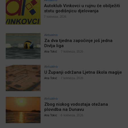
Autoklub Vinkovci u rujnu će obilježiti
stotu godišnjicu djelovanja
7 kolovoza, 2026
Aktualno
Za dva tjedna započinje još jedna
Divlja liga
Ana Tokić
-
7 kolovoza, 2026
Aktualno
U Županji održana Ljetna škola magije
Ana Tokić
-
7 kolovoza, 2026
Aktualno
Zbog niskog vodostaja otežana
plovidba na Dunavu
Ana Tokić
-
6 kolovoza, 2026