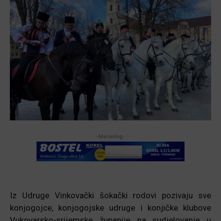
-Marketing-
Iz Udruge Vinkovački šokački rodovi pozivaju sve
konjogojce, konjogojske udruge i konjičke klubove
Vukovarsko-srijemske županije na sudjelovanje u