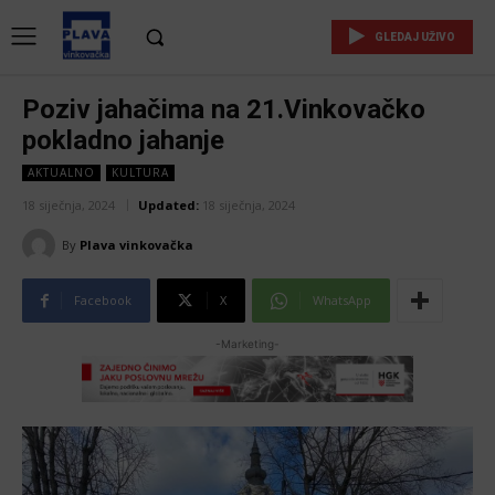
GLEDAJ UŽIVO
Poziv jahačima na 21.Vinkovačko
pokladno jahanje
AKTUALNO
KULTURA
18 siječnja, 2024
Updated:
18 siječnja, 2024
By
Plava vinkovačka
Facebook
X
WhatsApp
-Marketing-