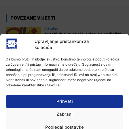
POVEZANE VIJESTI
Aktualno
Autoklub Vinkovci u rujnu će obilježiti
stotu godišnjicu djelovanja
Upravljanje pristankom za
7 kolovoza, 2026
kolačiće
Da bismo pružili najbolje iskustvo, koristimo tehnologije poput kolačića
Aktualno
za čuvanje i/ili pristup informacijama o uređaju. Suglasnost s ovim
Za dva tjedna započinje još jedna
tehnologijama će nam omogućiti da obrađujemo podatke kao što su
Divlja liga
ponašanje pri pregledavanju ili jedinstveni ID-ovi na ovoj web stranici.
7 kolovoza, 2026
Nepristanak ili povlačenje suglasnosti može negativno utjecati na
određene karakteristike i funkcije.
Aktualno
U Županji održana Ljetna škola magije
Prihvati
7 kolovoza, 2026
Zabrani
Aktualno
Pogledaj postavke