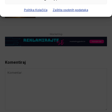
Zbog niskog vodostaja otežana
plovidba na Dunavu
Politika Kolačića
Zaštita osobnih podataka
6 kolovoza, 2026
-Marketing-
Komentiraj