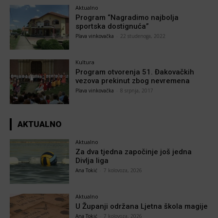
Aktualno
Program “Nagradimo najbolja
sportska dostignuća”
Plava vinkovačka
-
22 studenoga, 2022
Kultura
Program otvorenja 51. Đakovačkih
vezova prekinut zbog nevremena
Plava vinkovačka
-
8 srpnja, 2017
AKTUALNO
Aktualno
Za dva tjedna započinje još jedna
Divlja liga
Ana Tokić
-
7 kolovoza, 2026
Aktualno
U Županji održana Ljetna škola magije
Ana Tokić
-
7 kolovoza, 2026