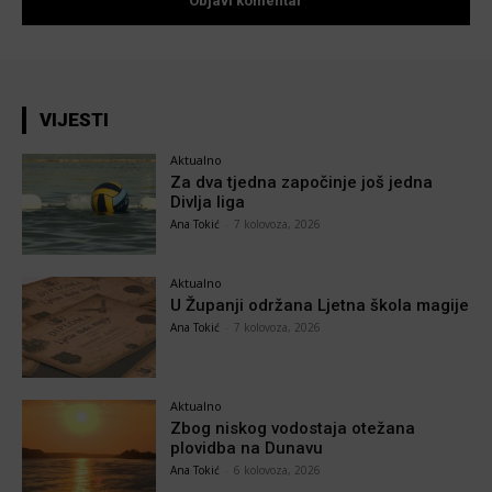
VIJESTI
Aktualno
Za dva tjedna započinje još jedna
Divlja liga
Ana Tokić
-
7 kolovoza, 2026
Aktualno
U Županji održana Ljetna škola magije
Ana Tokić
-
7 kolovoza, 2026
Aktualno
Zbog niskog vodostaja otežana
plovidba na Dunavu
Ana Tokić
-
6 kolovoza, 2026