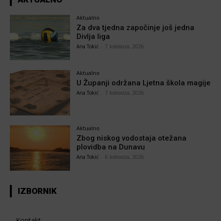
Aktualno
Za dva tjedna započinje još jedna
Divlja liga
Ana Tokić
-
7 kolovoza, 2026
Aktualno
U Županji održana Ljetna škola magije
Ana Tokić
-
7 kolovoza, 2026
Aktualno
Zbog niskog vodostaja otežana
plovidba na Dunavu
Ana Tokić
-
6 kolovoza, 2026
IZBORNIK
Kontakt