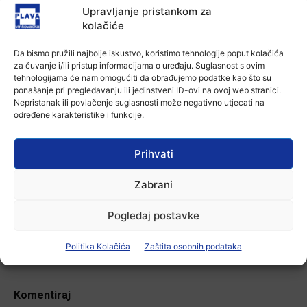
7 kolovoza, 2026
Upravljanje pristankom za
kolačiće
Aktualno
U Županji održana Ljetna škola magije
Da bismo pružili najbolje iskustvo, koristimo tehnologije poput kolačića
za čuvanje i/ili pristup informacijama o uređaju. Suglasnost s ovim
7 kolovoza, 2026
tehnologijama će nam omogućiti da obrađujemo podatke kao što su
ponašanje pri pregledavanju ili jedinstveni ID-ovi na ovoj web stranici.
Nepristanak ili povlačenje suglasnosti može negativno utjecati na
Aktualno
određene karakteristike i funkcije.
Zbog niskog vodostaja otežana
plovidba na Dunavu
Prihvati
6 kolovoza, 2026
Zabrani
Pogledaj postavke
-Marketing-
Politika Kolačića
Zaštita osobnih podataka
Komentiraj