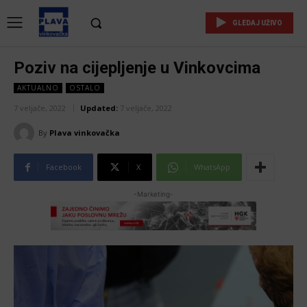
GLEDAJ UŽIVO
Poziv na cijepljenje u Vinkovcima
AKTUALNO
OSTALO
7 veljače, 2022
Updated:
7 veljače, 2022
By
Plava vinkovačka
Facebook
X
WhatsApp
-Marketing-