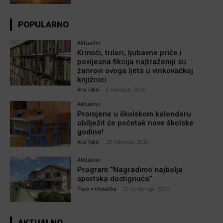
POPULARNO
Aktualno
Krimići, trileri, ljubavne priče i
povijesna fikcija najtraženiji su
žanrovi ovoga ljeta u vinkovačkoj
knjižnici
Ana Tokić
-
6 kolovoza, 2026
Aktualno
Promjene u školskom kalendaru
obilježit će početak nove školske
godine!
Ana Tokić
-
20 kolovoza, 2025
Aktualno
Program “Nagradimo najbolja
sportska dostignuća”
Plava vinkovačka
-
22 studenoga, 2022
AKTUALNO