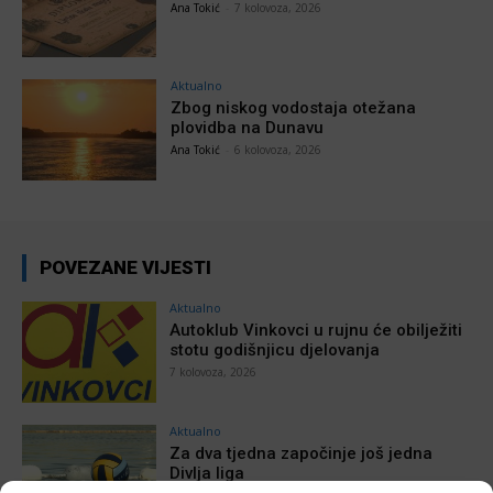
Ana Tokić
-
7 kolovoza, 2026
Aktualno
Zbog niskog vodostaja otežana
plovidba na Dunavu
Ana Tokić
-
6 kolovoza, 2026
POVEZANE VIJESTI
Aktualno
Autoklub Vinkovci u rujnu će obilježiti
stotu godišnjicu djelovanja
7 kolovoza, 2026
Aktualno
Za dva tjedna započinje još jedna
Divlja liga