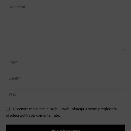
Komentar:
Ime
Ema
We
Spremite moje ime, e-poštu i web-lokaciju u ovom pregledniku
sljedeći put kada komentarirate.