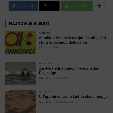
Facebook
X
WhatsApp
NAJNOVIJE VIJESTI
Aktualno
Autoklub Vinkovci u rujnu će obilježiti
stotu godišnjicu djelovanja
7 kolovoza, 2026
Aktualno
Za dva tjedna započinje još jedna
Divlja liga
Ana Tokić
-
7 kolovoza, 2026
Aktualno
U Županji održana Ljetna škola magije
Ana Tokić
-
7 kolovoza, 2026