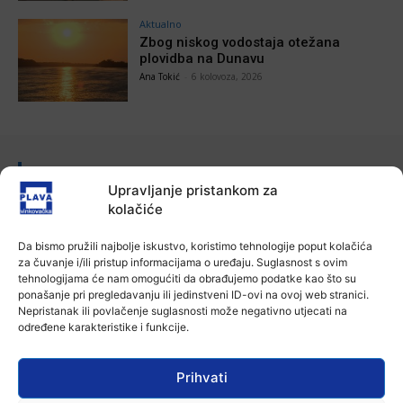
Aktualno
Zbog niskog vodostaja otežana
plovidba na Dunavu
Ana Tokić
-
6 kolovoza, 2026
POVEZANE VIJESTI
Upravljanje pristankom za
Aktualno
kolačiće
Autoklub Vinkovci u rujnu će obilježiti
stotu godišnjicu djelovanja
Da bismo pružili najbolje iskustvo, koristimo tehnologije poput kolačića
7 kolovoza, 2026
za čuvanje i/ili pristup informacijama o uređaju. Suglasnost s ovim
tehnologijama će nam omogućiti da obrađujemo podatke kao što su
ponašanje pri pregledavanju ili jedinstveni ID-ovi na ovoj web stranici.
Aktualno
Nepristanak ili povlačenje suglasnosti može negativno utjecati na
Za dva tjedna započinje još jedna
određene karakteristike i funkcije.
Divlja liga
7 kolovoza, 2026
Prihvati