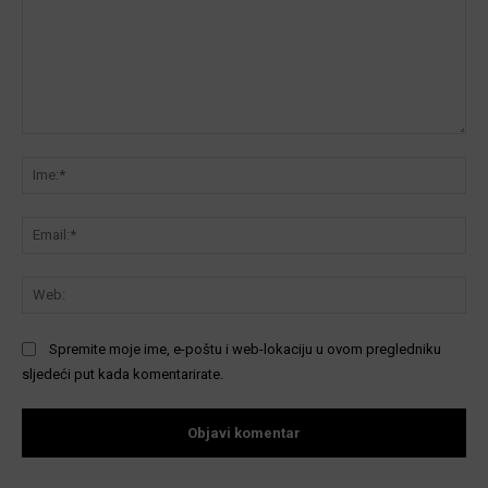
Komentar:
Ime
Ema
We
Spremite moje ime, e-poštu i web-lokaciju u ovom pregledniku
sljedeći put kada komentarirate.