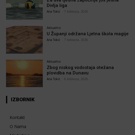
Za dva tjedna započinje još jedna
Divlja liga
Ana Tokić
-
7 kolovoza, 2026
Aktualno
U Županji održana Ljetna škola magije
Ana Tokić
-
7 kolovoza, 2026
Aktualno
Zbog niskog vodostaja otežana
plovidba na Dunavu
Ana Tokić
-
6 kolovoza, 2026
IZBORNIK
Kontakt
O Nama