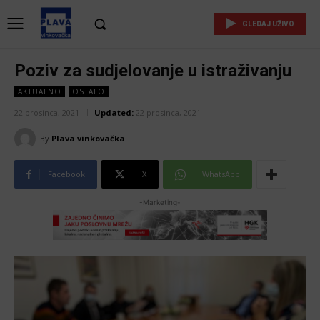
GLEDAJ UŽIVO
Poziv za sudjelovanje u istraživanju
AKTUALNO
OSTALO
22 prosinca, 2021
Updated:
22 prosinca, 2021
By
Plava vinkovačka
Facebook
X
WhatsApp
-Marketing-