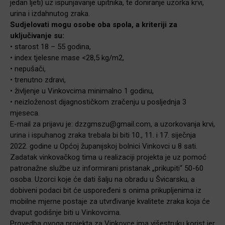
jedan ljeti) uz ispunjavanje upitnika, te doniranje uzorka krvi,
urina i izdahnutog zraka.
Sudjelovati mogu osobe oba spola, a kriteriji za
uključivanje su:
• starost 18 – 55 godina,
• index tjelesne mase <28,5 kg/m2,
• nepušači,
• trenutno zdravi,
• življenje u Vinkovcima minimalno 1 godinu,
• neizloženost dijagnostičkom zračenju u posljednja 3
mjeseca.
E-mail za prijavu je: dzzgmszu@gmail.com, a uzorkovanja krvi,
urina i ispuhanog zraka trebala bi biti 10., 11. i 17. siječnja
2022. godine u Općoj županijskoj bolnici Vinkovci u 8 sati.
Zadatak vinkovačkog tima u realizaciji projekta je uz pomoć
patronažne službe uz informirani pristanak „prikupiti“ 50-60
osoba. Uzorci koje će dati šalju na obradu u Švicarsku, a
dobiveni podaci bit će uspoređeni s onima prikupljenima iz
mobilne mjerne postaje za utvrđivanje kvalitete zraka koja će
dvaput godišnje biti u Vinkovcima.
Provedba ovoga projekta za Vinkovce ima višestruku korist jer