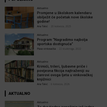
Aktualno
Promjene u školskom kalendaru
obilježit će početak nove školske
godine!
Ana Tokić
-
20 kolovoza, 2025
Aktualno
Program “Nagradimo najbolja
sportska dostignuća”
Plava vinkovačka
-
22 studenoga, 2022
Aktualno
Krimići, trileri, ljubavne priče i
povijesna fikcija najtraženiji su
žanrovi ovoga ljeta u vinkovačkoj
knjižnici
Ana Tokić
-
6 kolovoza, 2026
AKTUALNO
Aktualno