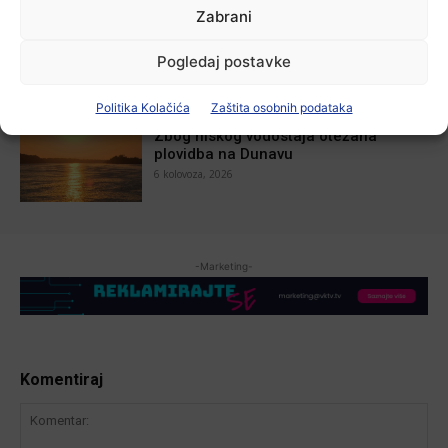
Aktualno
Zabrani
U Županji održana Ljetna škola magije
7 kolovoza, 2026
Pogledaj postavke
Politika Kolačića
Zaštita osobnih podataka
Aktualno
Zbog niskog vodostaja otežana
plovidba na Dunavu
6 kolovoza, 2026
-Marketing-
Komentiraj