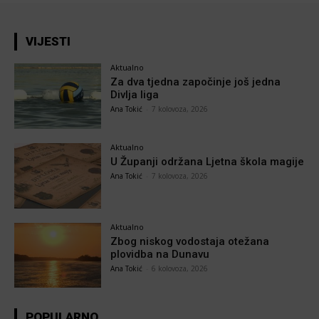
VIJESTI
Aktualno
Za dva tjedna započinje još jedna
Divlja liga
Ana Tokić
-
7 kolovoza, 2026
Aktualno
U Županji održana Ljetna škola magije
Ana Tokić
-
7 kolovoza, 2026
Aktualno
Zbog niskog vodostaja otežana
plovidba na Dunavu
Ana Tokić
-
6 kolovoza, 2026
POPULARNO