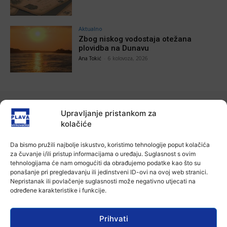
Aktualno
Zbog niskog vodostaja otežana
plovidba na Dunavu
Ana Tokić
-
6 kolovoza, 2026
POVEZANE VIJESTI
Upravljanje pristankom za
kolačiće
Aktualno
Autoklub Vinkovci u rujnu će obilježiti
Da bismo pružili najbolje iskustvo, koristimo tehnologije poput kolačića
stotu godišnjicu djelovanja
za čuvanje i/ili pristup informacijama o uređaju. Suglasnost s ovim
7 kolovoza, 2026
tehnologijama će nam omogućiti da obrađujemo podatke kao što su
ponašanje pri pregledavanju ili jedinstveni ID-ovi na ovoj web stranici.
Nepristanak ili povlačenje suglasnosti može negativno utjecati na
Aktualno
određene karakteristike i funkcije.
Za dva tjedna započinje još jedna
Divlja liga
7 kolovoza, 2026
Prihvati