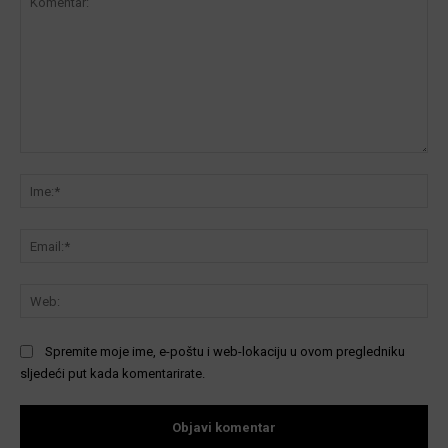
Komentar:
Ime
Ema
We
Spremite moje ime, e-poštu i web-lokaciju u ovom pregledniku
sljedeći put kada komentarirate.