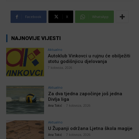
Facebook
X
WhatsApp
NAJNOVIJE VIJESTI
Aktualno
Autoklub Vinkovci u rujnu će obilježiti
stotu godišnjicu djelovanja
7 kolovoza, 2026
Aktualno
Za dva tjedna započinje još jedna
Divlja liga
Ana Tokić
-
7 kolovoza, 2026
Aktualno
U Županji održana Ljetna škola magije
Ana Tokić
-
7 kolovoza, 2026