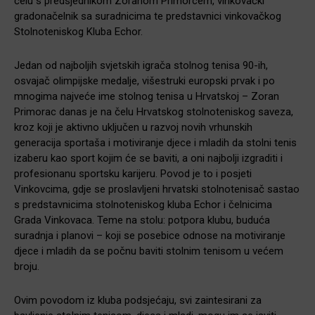
čelu s predsjednikom Zoranom Primorcem, vinkovački
gradonačelnik sa suradnicima te predstavnici vinkovačkog
Stolnoteniskog Kluba Echor.
Jedan od najboljih svjetskih igrača stolnog tenisa 90-ih,
osvajač olimpijske medalje, višestruki europski prvak i po
mnogima najveće ime stolnog tenisa u Hrvatskoj – Zoran
Primorac danas je na čelu Hrvatskog stolnoteniskog saveza,
kroz koji je aktivno uključen u razvoj novih vrhunskih
generacija sportaša i motiviranje djece i mladih da stolni tenis
izaberu kao sport kojim će se baviti, a oni najbolji izgraditi i
profesionanu sportsku karijeru. Povod je to i posjeti
Vinkovcima, gdje se proslavljeni hrvatski stolnotenisač sastao
s predstavnicima stolnoteniskog kluba Echor i čelnicima
Grada Vinkovaca. Teme na stolu: potpora klubu, buduća
suradnja i planovi – koji se posebice odnose na motiviranje
djece i mladih da se počnu baviti stolnim tenisom u većem
broju.
Ovim povodom iz kluba podsjećaju, svi zaintesirani za