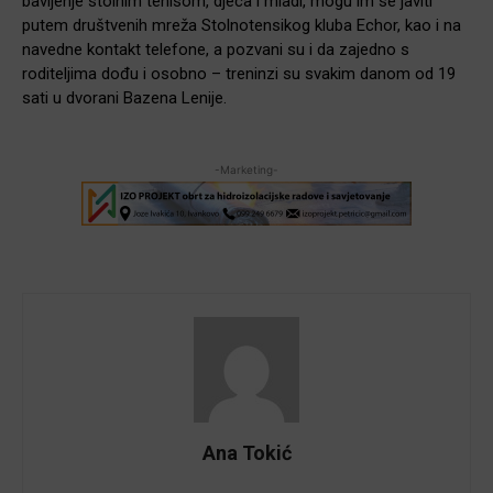
bavljenje stolnim tenisom, djeca i mladi, mogu im se javiti
putem društvenih mreža Stolnotensikog kluba Echor, kao i na
navedne kontakt telefone, a pozvani su i da zajedno s
roditeljima dođu i osobno – treninzi su svakim danom od 19
sati u dvorani Bazena Lenije.
-Marketing-
Ana Tokić