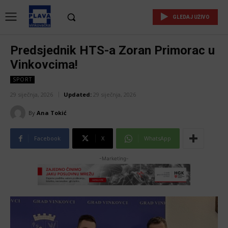
GLEDAJ UŽIVO
Predsjednik HTS-a Zoran Primorac u
Vinkovcima!
SPORT
29 siječnja, 2026
Updated:
29 siječnja, 2026
By
Ana Tokić
Facebook
X
WhatsApp
-Marketing-