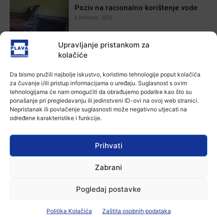
Poziv na racionalno korištenje vode
6 kolovoza, 2026
Upravljanje pristankom za
Aktualno
kolačiće
U Osijeku obilježen Dan pobjede i
domovinske zahvalnosti i Dan
Da bismo pružili najbolje iskustvo, koristimo tehnologije poput kolačića
hrvatskih branitelja
za čuvanje i/ili pristup informacijama o uređaju. Suglasnost s ovim
4 kolovoza, 2026
tehnologijama će nam omogućiti da obrađujemo podatke kao što su
ponašanje pri pregledavanju ili jedinstveni ID-ovi na ovoj web stranici.
Aktualno
Nepristanak ili povlačenje suglasnosti može negativno utjecati na
Izložba Antuna Babića u vinkovačkoj
određene karakteristike i funkcije.
Galeriji Slavko Kopač
4 kolovoza, 2026
Prihvati
Aktualno
Zabrani
Dodatne mjere protiv afričke svinjske
kuge: uklanjanje svinja do 12.
kolovoza u područjima visokog rizika!
Pogledaj postavke
3 kolovoza, 2026
Politika Kolačića
Zaštita osobnih podataka