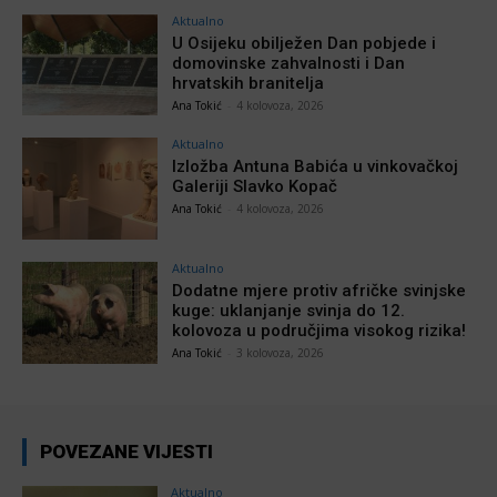
Aktualno
U Osijeku obilježen Dan pobjede i
domovinske zahvalnosti i Dan
hrvatskih branitelja
Ana Tokić
-
4 kolovoza, 2026
Aktualno
Izložba Antuna Babića u vinkovačkoj
Galeriji Slavko Kopač
Ana Tokić
-
4 kolovoza, 2026
Aktualno
Dodatne mjere protiv afričke svinjske
kuge: uklanjanje svinja do 12.
kolovoza u područjima visokog rizika!
Ana Tokić
-
3 kolovoza, 2026
POVEZANE VIJESTI
Aktualno