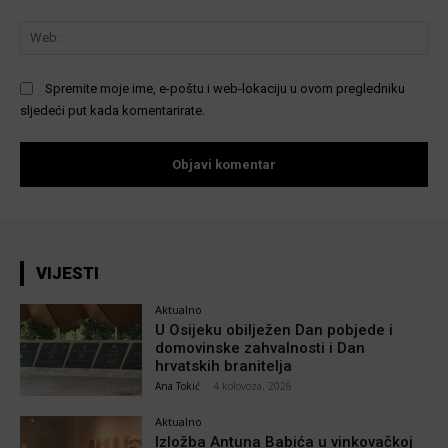
We
Spremite moje ime, e-poštu i web-lokaciju u ovom pregledniku
sljedeći put kada komentarirate.
VIJESTI
Aktualno
U Osijeku obilježen Dan pobjede i
domovinske zahvalnosti i Dan
hrvatskih branitelja
Ana Tokić
-
4 kolovoza, 2026
Aktualno
Izložba Antuna Babića u vinkovačkoj