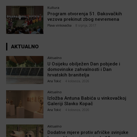
Kultura
Program otvorenja 51. Đakovačkih
vezova prekinut zbog nevremena
Plava vinkovačka
-
8 srpnja, 2017
AKTUALNO
Aktualno
U Osijeku obilježen Dan pobjede i
domovinske zahvalnosti i Dan
hrvatskih branitelja
Ana Tokić
-
4 kolovoza, 2026
Aktualno
Izložba Antuna Babića u vinkovačkoj
Galeriji Slavko Kopač
Ana Tokić
-
4 kolovoza, 2026
Aktualno
Dodatne mjere protiv afričke svinjske