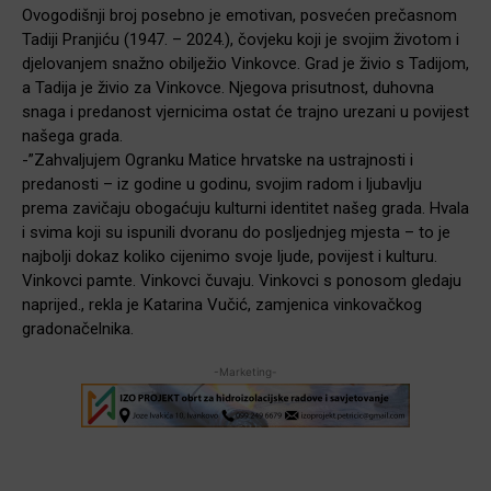
Ovogodišnji broj posebno je emotivan, posvećen prečasnom
Tadiji Pranjiću (1947. – 2024.), čovjeku koji je svojim životom i
djelovanjem snažno obilježio Vinkovce. Grad je živio s Tadijom,
a Tadija je živio za Vinkovce. Njegova prisutnost, duhovna
snaga i predanost vjernicima ostat će trajno urezani u povijest
našega grada.
-”Zahvaljujem Ogranku Matice hrvatske na ustrajnosti i
predanosti – iz godine u godinu, svojim radom i ljubavlju
prema zavičaju obogaćuju kulturni identitet našeg grada. Hvala
i svima koji su ispunili dvoranu do posljednjeg mjesta – to je
najbolji dokaz koliko cijenimo svoje ljude, povijest i kulturu.
Vinkovci pamte. Vinkovci čuvaju. Vinkovci s ponosom gledaju
naprijed., rekla je Katarina Vučić, zamjenica vinkovačkog
gradonačelnika.
-Marketing-