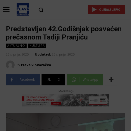
GLEDAJ UŽIVO
Predstavljen 42.Godišnjak posvećen
prečasnom Tadiji Pranjiću
AKTUALNO
KULTURA
25 srpnja, 2025
Updated:
25 srpnja, 2025
By
Plava vinkovačka
Facebook
X
WhatsApp
-Marketing-