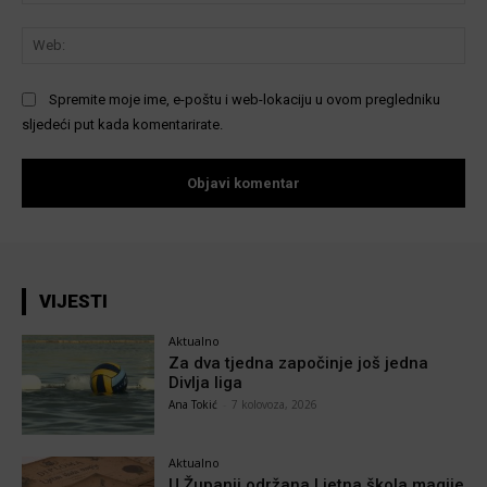
We
Spremite moje ime, e-poštu i web-lokaciju u ovom pregledniku
sljedeći put kada komentarirate.
VIJESTI
Aktualno
Za dva tjedna započinje još jedna
Divlja liga
Ana Tokić
-
7 kolovoza, 2026
Aktualno
U Županji održana Ljetna škola magije