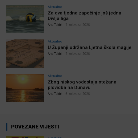
Aktualno
Za dva tjedna započinje još jedna
Divlja liga
Ana Tokić
-
7 kolovoza, 2026
Aktualno
U Županji održana Ljetna škola magije
Ana Tokić
-
7 kolovoza, 2026
Aktualno
Zbog niskog vodostaja otežana
plovidba na Dunavu
Ana Tokić
-
6 kolovoza, 2026
POVEZANE VIJESTI
Aktualno