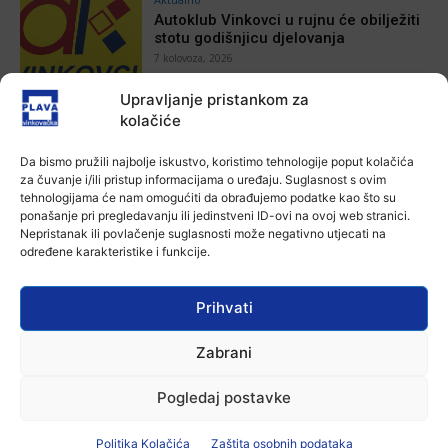
Autoklub Vinkovci u rujnu će obilježiti
stotu godišnjicu djelovanja
7 kolovoza, 2026
Upravljanje pristankom za
Aktualno
kolačiće
Za dva tjedna započinje još jedna
Divlja liga
Da bismo pružili najbolje iskustvo, koristimo tehnologije poput kolačića
7 kolovoza, 2026
za čuvanje i/ili pristup informacijama o uređaju. Suglasnost s ovim
tehnologijama će nam omogućiti da obrađujemo podatke kao što su
ponašanje pri pregledavanju ili jedinstveni ID-ovi na ovoj web stranici.
Aktualno
Nepristanak ili povlačenje suglasnosti može negativno utjecati na
U Županji održana Ljetna škola magije
određene karakteristike i funkcije.
7 kolovoza, 2026
Prihvati
Aktualno
Zabrani
Zbog niskog vodostaja otežana
plovidba na Dunavu
6 kolovoza, 2026
Pogledaj postavke
Politika Kolačića
Zaštita osobnih podataka