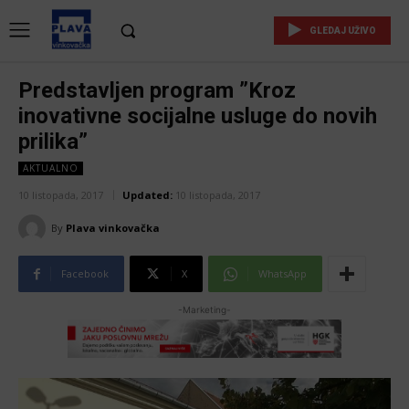
GLEDAJ UŽIVO
Predstavljen program ”Kroz
inovativne socijalne usluge do novih
prilika”
AKTUALNO
10 listopada, 2017
Updated:
10 listopada, 2017
By
Plava vinkovačka
Facebook
X
WhatsApp
-Marketing-