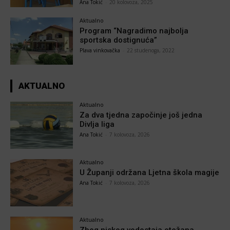
Ana Tokić
-
20 kolovoza, 2025
Aktualno
Program “Nagradimo najbolja
sportska dostignuća”
Plava vinkovačka
-
22 studenoga, 2022
AKTUALNO
Aktualno
Za dva tjedna započinje još jedna
Divlja liga
Ana Tokić
-
7 kolovoza, 2026
Aktualno
U Županji održana Ljetna škola magije
Ana Tokić
-
7 kolovoza, 2026
Aktualno
Zbog niskog vodostaja otežana